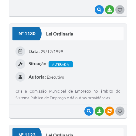
VISUALIZAR
BAIXAR
G
O
S
Nº 1130
Lei Ordinaria
T
E
Data:
29/12/1999
I
Situação:
ALTERADA
Autoria:
Executivo
Cria a Comissão Municipal de Emprego no âmbito do
Sistema Público de Emprego e dá outras providências.
VISUALIZAR
BAIXAR
VÍNCULOS
G
O
S
Nº 1123
Lei Ordinaria