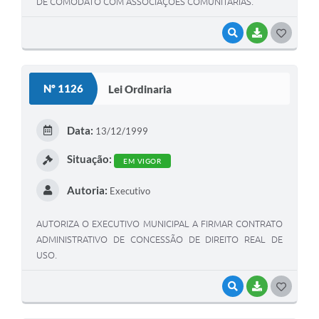
DE COMODATO COM ASSOCIAÇÕES COMUNITÁRIAS.
VISUALIZAR
BAIXAR
G
O
S
Nº 1126
Lei Ordinaria
T
E
Data:
13/12/1999
I
Situação:
EM VIGOR
Autoria:
Executivo
AUTORIZA O EXECUTIVO MUNICIPAL A FIRMAR CONTRATO
ADMINISTRATIVO DE CONCESSÃO DE DIREITO REAL DE
USO.
VISUALIZAR
BAIXAR
G
O