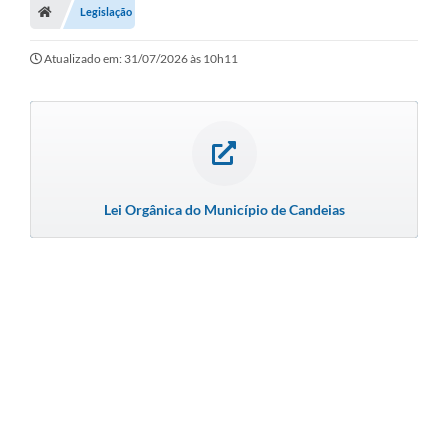
Legislação
Diário Oficial
Atualizado em: 31/07/2026 às 10h11
TRANSPARÊNCIA
Contato
Notícias
Iluminação Pública
Lei Orgânica do Município de Candeias
Denúncia de Lotes sujos e entulhos
Conselhos Municipais
Sala Mineira
Lei Paulo Gustavo
A Nossa Cidade
Portal da Transparência