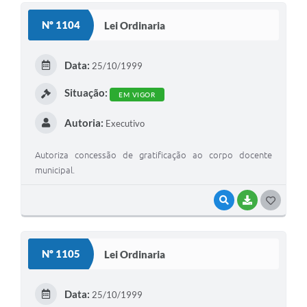
S
Nº 1104
Lei Ordinaria
T
E
Data:
25/10/1999
I
Situação:
EM VIGOR
Autoria:
Executivo
Autoriza concessão de gratificação ao corpo docente
municipal.
VISUALIZAR
BAIXAR
G
O
S
Nº 1105
Lei Ordinaria
T
E
Data:
25/10/1999
I