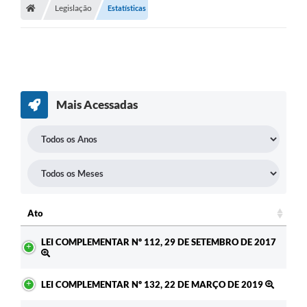
Legislação
Estatísticas
Diário Oficial
TRANSPARÊNCIA
Contato
Notícias
Mais Acessadas
Iluminação Pública
Denúncia de Lotes sujos e entulhos
Conselhos Municipais
Sala Mineira
Ato
Ato
Lei Paulo Gustavo
LEI COMPLEMENTAR Nº 112, 29 DE SETEMBRO DE 2017
A Nossa Cidade
LEI COMPLEMENTAR Nº 132, 22 DE MARÇO DE 2019
Portal da Transparência