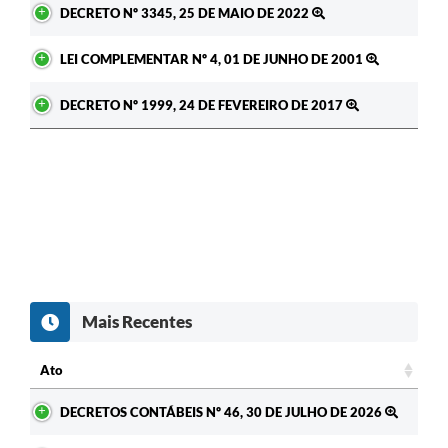
DECRETO Nº 3345, 25 DE MAIO DE 2022
Fila de espera SUS
LEI COMPLEMENTAR Nº 4, 01 DE JUNHO DE 2001
Canal da Ouvidoria
DECRETO Nº 1999, 24 DE FEVEREIRO DE 2017
Prevican
Publicações
Vigilância em Saúde
Creche Municipal
Plano Diretor
Farmácia Municipal
Mais Recentes
REMUME
Ato
Orientações COVID-19
Ato
DECRETOS CONTÁBEIS Nº 46, 30 DE JULHO DE 2026
Contratos