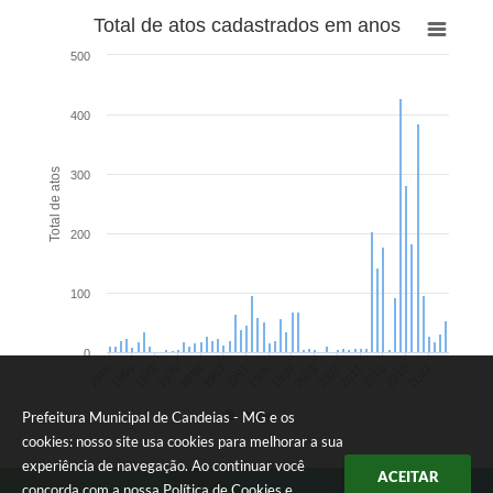
RELATÓRIO ESPORTE MUNICIPAL 2025
Total de atos cadastrados em anos
500
400
Total de atos
300
200
100
0
2015
2011
2007
2003
1999
1995
1991
1987
1983
1979
1973
1969
1965
2023
2019
Prefeitura Municipal de Candeias - MG e os
Atos
cookies: nosso site usa cookies para melhorar a sua
experiência de navegação. Ao continuar você
ACEITAR
concorda com a nossa
Política de Cookies
e