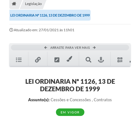
Legislação
Diário Oficial
LEI ORDINARIA Nº 1126, 13 DE DEZEMBRO DE 1999
TRANSPARÊNCIA
Atualizado em: 27/01/2021 às 11h01
Contato
Notícias
ARRASTE PARA VER MAIS
Iluminação Pública
Denúncia de Lotes sujos e entulhos
LEI ORDINARIA Nº 1126, 13 DE
Conselhos Municipais
DEZEMBRO DE 1999
Sala Mineira
Assunto(s):
Cessões e Concessões , Contratos
Lei Paulo Gustavo
EM VIGOR
A Nossa Cidade
Portal da Transparência