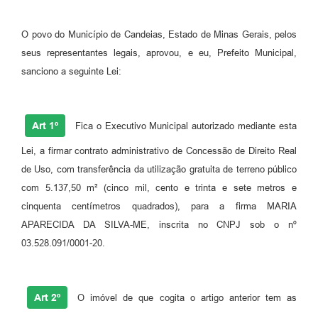
Fila de espera SUS
O povo do Município de Candeias, Estado de Minas Gerais, pelos
Canal da Ouvidoria
seus representantes legais, aprovou, e eu, Prefeito Municipal,
sanciono a seguinte Lei:
Prevican
Publicações
Art 1º
Fica o Executivo Municipal autorizado mediante esta
Vigilância em Saúde
Lei, a firmar contrato administrativo de Concessão de Direito Real
Creche Municipal
de Uso, com transferência da utilização gratuita de terreno público
com 5.137,50 m² (cinco mil, cento e trinta e sete metros e
Plano Diretor
cinquenta centímetros quadrados), para a firma MARIA
Farmácia Municipal
APARECIDA DA SILVA-ME, inscrita no CNPJ sob o nº
03.528.091/0001-20.
REMUME
Orientações COVID-19
Art 2º
O imóvel de que cogita o artigo anterior tem as
Contratos