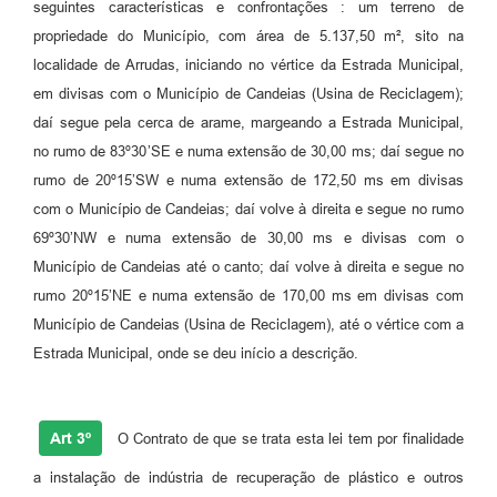
seguintes características e confrontações : um terreno de
Carta de Serviços
propriedade do Município, com área de 5.137,50 m², sito na
localidade de Arrudas, iniciando no vértice da Estrada Municipal,
Legislação
em divisas com o Município de Candeias (Usina de Reciclagem);
daí segue pela cerca de arame, margeando a Estrada Municipal,
Editais
no rumo de 83º30’SE e numa extensão de 30,00 ms; daí segue no
Legislação para Concurso
rumo de 20º15’SW e numa extensão de 172,50 ms em divisas
com o Município de Candeias; daí volve à direita e segue no rumo
Sic
69º30’NW e numa extensão de 30,00 ms e divisas com o
Transparência dos recursos municipais empregado no
Município de Candeias até o canto; daí volve à direita e segue no
combate à pandemia do COVID -19
rumo 20º15’NE e numa extensão de 170,00 ms em divisas com
Município de Candeias (Usina de Reciclagem), até o vértice com a
Lei Aldir Blanc
Estrada Municipal, onde se deu início a descrição.
PNAB - CICLO 2
Prestação de Contas Secretária de Saúde
Art 3º
O Contrato de que se trata esta lei tem por finalidade
Prestação de Contas Secretaria de Educação
a instalação de indústria de recuperação de plástico e outros