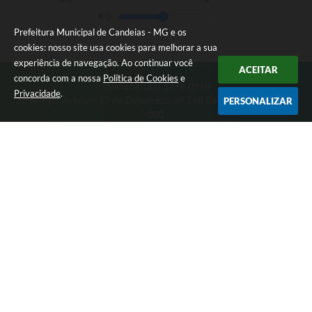
Prefeitura Municipal de Candeias - MG e os
cookies: nosso site usa cookies para melhorar a sua
experiência de navegação. Ao continuar você
ACEITAR
concorda com a nossa
Política de Cookies
e
Telefone: (35) 3475-0119
Privacidade
.
Endereço: Avenida 17 de Dezembro, nº 240 Centro | CEP: 37280-
PERSONALIZAR
000
Segunda-feira a Quinta 08:00 às 11:00 e 13:00 às 17:00 Sexta-
feira 8:00 às 11:00 e 12:00 às 16:00
CNPJ: 17.888.090/0001-00
Prefeitura Municipal de Candeias - MG
Versão do Sistema:
3.5.3 - 19/06/2026
Portal atualizado em:
06/08/2026 15:38
Dados Abertos
Copyright Instar - 2006-2026. Todos os direitos reservados -
Instar Tecnologia