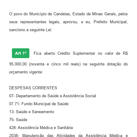
Fila de espera SUS
O povo do Município de Candeias, Estado de Minas Gerais, pelos
Canal da Ouvidoria
seus representantes legais, aprovou, e eu, Prefeito Municipal,
sanciono a seguinte Lei:
Prevican
Publicações
Art 1º
Fica aberto Crédito Suplementar no valor de R$
Vigilância em Saúde
95.000,00 (noventa e cinco mil reais) na seguinte dotação do
Creche Municipal
orçamento vigente:
Plano Diretor
DESPESAS CORRENTES
07- Departamento de Saúde e Assistência Social
Farmácia Municipal
07.71- Fundo Municipal de Saúde
REMUME
13- Saúde e Saneamento
75- Saúde
Orientações COVID-19
428- Assistência Médica e Sanitária
Contratos
2038- Manutenção das Atividades da Assistência Médica e