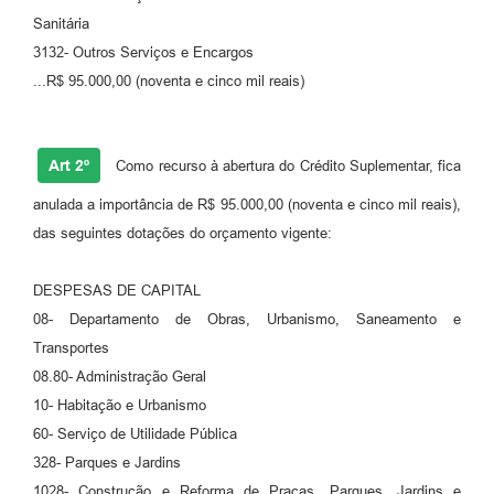
Sanitária
Carta de Serviços
3132- Outros Serviços e Encargos
Legislação
...R$ 95.000,00 (noventa e cinco mil reais)
Editais
Art 2º
Como recurso à abertura do Crédito Suplementar, fica
Legislação para Concurso
anulada a importância de R$ 95.000,00 (noventa e cinco mil reais),
Sic
das seguintes dotações do orçamento vigente:
Transparência dos recursos municipais empregado no
combate à pandemia do COVID -19
DESPESAS DE CAPITAL
08- Departamento de Obras, Urbanismo, Saneamento e
Lei Aldir Blanc
Transportes
PNAB - CICLO 2
08.80- Administração Geral
10- Habitação e Urbanismo
Prestação de Contas Secretária de Saúde
60- Serviço de Utilidade Pública
Prestação de Contas Secretaria de Educação
328- Parques e Jardins
1028- Construção e Reforma de Praças, Parques, Jardins e