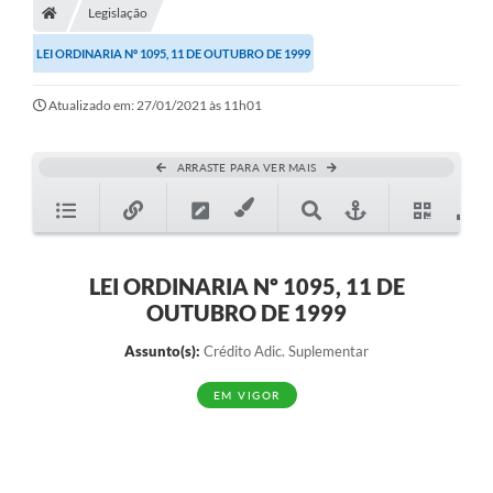
Legislação
Diário Oficial
LEI ORDINARIA Nº 1095, 11 DE OUTUBRO DE 1999
TRANSPARÊNCIA
Atualizado em: 27/01/2021 às 11h01
Contato
Notícias
ARRASTE PARA VER MAIS
Iluminação Pública
Denúncia de Lotes sujos e entulhos
LEI ORDINARIA Nº 1095, 11 DE
Conselhos Municipais
OUTUBRO DE 1999
Sala Mineira
Assunto(s):
Crédito Adic. Suplementar
Lei Paulo Gustavo
EM VIGOR
A Nossa Cidade
Portal da Transparência