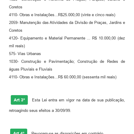
RELATÓRIO ESPORTE MUNICIPAL 2025
Coretos
4110- Obras e Instalações...R$25.000,00 (vinte e cinco reais)
2059- Manutenção das Atividades da Divisão de Praças, Jardins e
Coretos
4120- Equipamento e Material Permanente ... R$ 10.000,00 (dez
mil reais)
575- Vias Urbanas
1030- Construção e Pavimentação; Construção de Redes de
águas Pluviais e Fluviais
4110- Obras e Instalações...R$ 60.000,00 (sessenta mil reais)
Art 3º
Esta Lei entra em vigor na data de sua publicação,
retroagindo seus efeitos a 30/09/99.
Art 4º
Revogam-se as disposições em contrário.