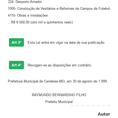
224- Desporto Amador
RELATÓRIO ESPORTE MUNICIPAL 2025
1005- Construção de Vestiários e Reformas de Campos de Futebol
4110- Obras e Instalações
...R$ 8.500,00 (oito mil e quinhentos reais)
Art 3º
Esta Lei entra em vigor na data de sua publicação.
Art 4º
Revogam-se as disposições em contrário.
Prefeitura Municipal de Candeias-MG, em 30 de agosto de 1.999.
RAYMUNDO BERNARDINO FILHO
Prefeito Municipal
Autor