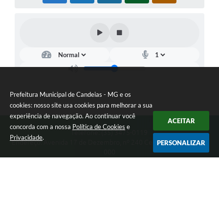
Prefeitura Municipal de Candeias - MG e os
cookies: nosso site usa cookies para melhorar a sua
experiência de navegação. Ao continuar você
ACEITAR
concorda com a nossa
Política de Cookies
e
Telefone: (35) 3475-0119
Privacidade
.
Endereço: Avenida 17 de Dezembro, nº 240 Centro | CEP: 37280-
PERSONALIZAR
000
Segunda-feira a Quinta 08:00 às 11:00 e 13:00 às 17:00 Sexta-
feira 8:00 às 11:00 e 12:00 às 16:00
CNPJ: 17.888.090/0001-00
Prefeitura Municipal de Candeias - MG