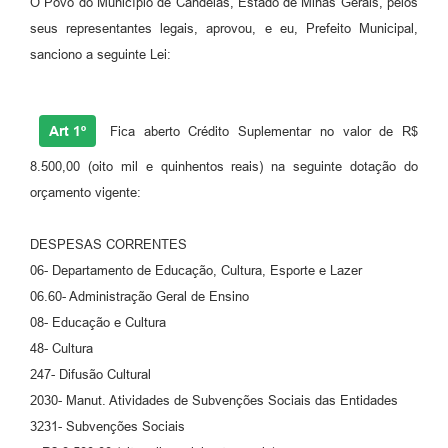
O Povo do Município de Candeias, Estado de Minas Gerais, pelos
Fila de espera SUS
seus representantes legais, aprovou, e eu, Prefeito Municipal,
sanciono a seguinte Lei:
Canal da Ouvidoria
Prevican
Art 1º
Fica aberto Crédito Suplementar no valor de R$
Publicações
8.500,00 (oito mil e quinhentos reais) na seguinte dotação do
Vigilância em Saúde
orçamento vigente:
Creche Municipal
DESPESAS CORRENTES
06- Departamento de Educação, Cultura, Esporte e Lazer
Plano Diretor
06.60- Administração Geral de Ensino
Farmácia Municipal
08- Educação e Cultura
48- Cultura
REMUME
247- Difusão Cultural
Orientações COVID-19
2030- Manut. Atividades de Subvenções Sociais das Entidades
3231- Subvenções Sociais
Contratos