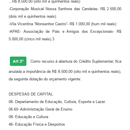
...R$ 8.500,00 (oito mil e quinhentos reais)
Carta de Serviços
-Corporação Musical Nossa Senhora das Candeias- R$ 2.500,00
(dois mil e quinhentos reais)
Legislação
-Vila Vicentina “Monsenhor Castro”- R$ 1.000,00 (hum mil reais)
-APAE- Associação de Pais e Amigos dos Excepcionais- R$
Editais
5.000,00 (cinco mil reais).3
Legislação para Concurso
Sic
Art 2º
Como recurso à abertura do Crédito Suplementar, fica
Transparência dos recursos municipais empregado no
anulada a importância de R$ 8.500,00 (oito mil e quinhentos reais),
combate à pandemia do COVID -19
da seguinte dotação do orçamento vigente:
Lei Aldir Blanc
DESPESAS DE CAPITAL
PNAB - CICLO 2
06- Departamento de Educação, Cultura, Esporte e Lazer.
Prestação de Contas Secretária de Saúde
06.60- Administração Geral de Ensino
08- Educação e Cultura
Prestação de Contas Secretaria de Educação
46- Educação Física e Desportos