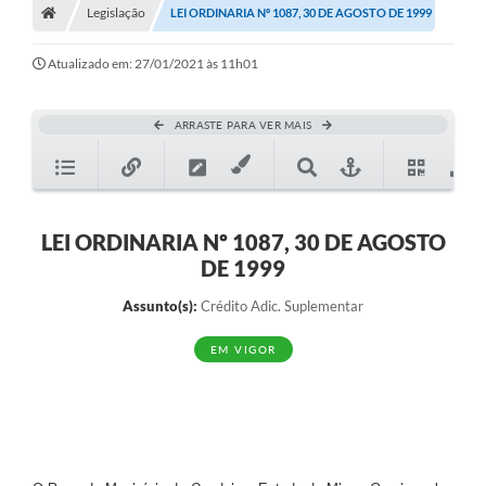
Legislação
LEI ORDINARIA Nº 1087, 30 DE AGOSTO DE 1999
Diário Oficial
Atualizado em: 27/01/2021 às 11h01
TRANSPARÊNCIA
Contato
ARRASTE PARA VER MAIS
Notícias
Iluminação Pública
LEI ORDINARIA Nº 1087, 30 DE AGOSTO
Denúncia de Lotes sujos e entulhos
DE 1999
Conselhos Municipais
Assunto(s):
Crédito Adic. Suplementar
Sala Mineira
EM VIGOR
Lei Paulo Gustavo
A Nossa Cidade
Portal da Transparência