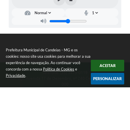
Prefeitura Municipal de Candeias - MG e os
cookies: nosso site usa cookies para melhorar a sua
experiência de navegação. Ao continuar você
ACEITAR
concorda com a nossa
Política de Cookies
e
Telefone: (35) 3475-0119
Privacidade
.
Endereço: Avenida 17 de Dezembro, nº 240 Centro | CEP: 37280-
PERSONALIZAR
000
Segunda-feira a Quinta 08:00 às 11:00 e 13:00 às 17:00 Sexta-
feira 8:00 às 11:00 e 12:00 às 16:00
CNPJ: 17.888.090/0001-00
Prefeitura Municipal de Candeias - MG
Versão do Sistema:
3.5.3 - 19/06/2026