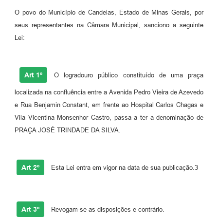
O povo do Município de Candeias, Estado de Minas Gerais, por
Fila de espera SUS
seus representantes na Câmara Municipal, sanciono a seguinte
Canal da Ouvidoria
Lei:
Prevican
Publicações
Art 1º
O logradouro público constituído de uma praça
localizada na confluência entre a Avenida Pedro Vieira de Azevedo
Vigilância em Saúde
e Rua Benjamin Constant, em frente ao Hospital Carlos Chagas e
Creche Municipal
Vila Vicentina Monsenhor Castro, passa a ter a denominação de
PRAÇA JOSÉ TRINDADE DA SILVA.
Plano Diretor
Farmácia Municipal
Art 2º
Esta Lei entra em vigor na data de sua publicação.3
REMUME
Orientações COVID-19
Art 3º
Revogam-se as disposições e contrário.
Contratos