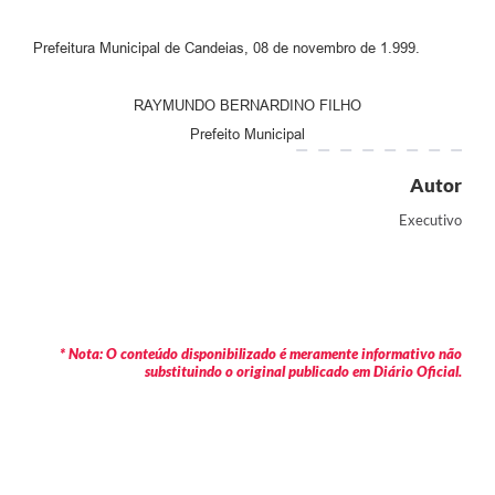
Carta de Serviços
Prefeitura Municipal de Candeias, 08 de novembro de 1.999.
Legislação
RAYMUNDO BERNARDINO FILHO
Editais
Prefeito Municipal
Legislação para Concurso
Autor
Sic
Executivo
Transparência dos recursos municipais empregado no
combate à pandemia do COVID -19
Lei Aldir Blanc
* Nota: O conteúdo disponibilizado é meramente informativo não
PNAB - CICLO 2
substituindo o original publicado em Diário Oficial.
Prestação de Contas Secretária de Saúde
Prestação de Contas Secretaria de Educação