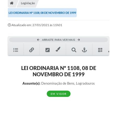
Legislação
Diário Oficial
LEI ORDINARIA Nº 1108, 08 DE NOVEMBRO DE 1999
TRANSPARÊNCIA
Atualizado em: 27/01/2021 às 11h01
Contato
Notícias
ARRASTE PARA VER MAIS
Iluminação Pública
Denúncia de Lotes sujos e entulhos
LEI ORDINARIA Nº 1108, 08 DE
Conselhos Municipais
NOVEMBRO DE 1999
Sala Mineira
Assunto(s):
Denominação de Bens, Logradouros
Lei Paulo Gustavo
EM VIGOR
A Nossa Cidade
Portal da Transparência