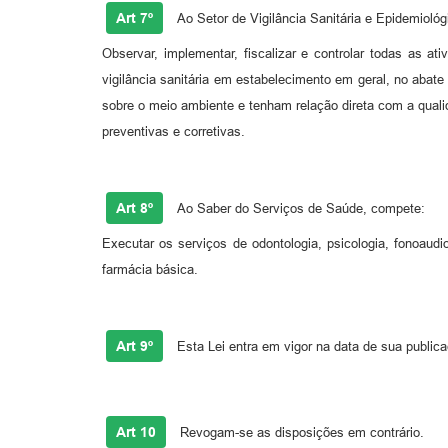
Art 7º
Ao Setor de Vigilância Sanitária e Epidemioló
Observar, implementar, fiscalizar e controlar todas as at
vigilância sanitária em estabelecimento em geral, no aba
sobre o meio ambiente e tenham relação direta com a qualid
preventivas e corretivas.
Art 8º
Ao Saber do Serviços de Saúde, compete:
Executar os serviços de odontologia, psicologia, fonoaudi
farmácia básica.
Art 9º
Esta Lei entra em vigor na data de sua public
Art 10
Revogam-se as disposições em contrário.