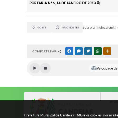
PORTARIA Nº 6, 14 DE JANEIRO DE 2013
Seja o primeiro a curtir 
GOSTEI
NÃO GOSTEI
COMPARTILHAR
FACEBOOK
MESSENGER
TWITTER
WHATSAPP
OUTR
Velocidade de 
NEW
Prefeitura Municipal de Candeias - MG e os cookies: nosso si