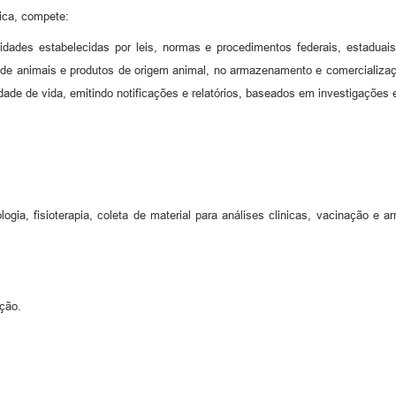
gica, compete:
ividades estabelecidas por leis, normas e procedimentos federais, estaduai
te de animais e produtos de origem animal, no armazenamento e comerciali
ade de vida, emitindo notificações e relatórios, baseados em investigações 
ologia, fisioterapia, coleta de material para análises clinicas, vacinação e
ação.