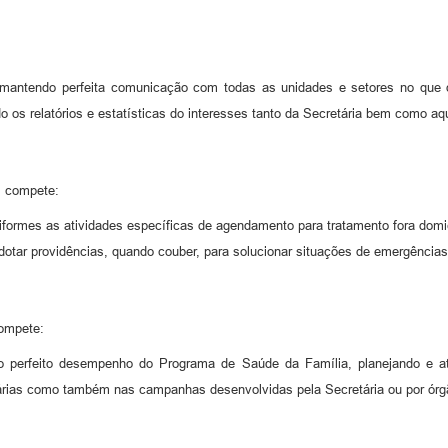
, mantendo perfeita comunicação com todas as unidades e setores no que di
o os relatórios e estatísticas do interesses tanto da Secretária bem como aqu
, compete:
iformes as atividades específicas de agendamento para tratamento fora domicí
tar providências, quando couber, para solucionar situações de emergências
ompete:
 o perfeito desempenho do Programa de Saúde da Família, planejando e a
diárias como também nas campanhas desenvolvidas pela Secretária ou por órgã