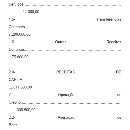
RELATÓRIO ESPORTE MUNICIPAL 2025
Serviços....................................................................................
............12.000,00
1.5- Transferências
Correntes...................................................................................
7.290.000,00
1.6- Outras Receitas
Correntes...................................................................................
.175.800,00
2.0- RECEITAS DE
CAPITAL...................................................................................
....871.500,00
2.1- Operação de
Crédito......................................................................................
.......306.500,00
2.2- Alienação de
Bens.........................................................................................