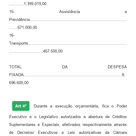
............1.399.019,00
15- Assistência e
Previdência................................................................................
.......671.000,00
16-
Transporte.................................................................................
............................467.500,00
TOTAL DA DESPESA
FIXADA.................................................................................8.
696.600,00
Art 4º
Durante a execução orçamentária, fica o Poder
Executivo e o Legislativo autorizados a abertura de Créditos
Suplementares e Especiais, efetivados respectivamente através
de Decretos/ Executivos e Leis autorizativas da Câmara