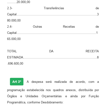
..........20.000,00
2.3- Transferências de
Capital.....................................................................................3
80.000,00
2.4- Outras Receitas de
Capital....................................................................................1
65.000,00
TOTAL DA RECEITA
ESTIMADA..............................................................................8
.696.600,00
Art 3º
A despesa será realizada de acordo, com a
programação estabelecida nos quadros anexos, distribuída por
Órgãos e Unidades Orçamentárias e ainda por Função
Programática, conforme Desdobramento: