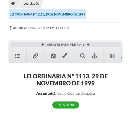
Legislação
Diário Oficial
LEI ORDINARIA Nº 1113, 29 DE NOVEMBRO DE 1999
TRANSPARÊNCIA
Atualizado em: 27/01/2021 às 11h01
Contato
Notícias
ARRASTE PARA VER MAIS
Iluminação Pública
Denúncia de Lotes sujos e entulhos
LEI ORDINARIA Nº 1113, 29 DE
Conselhos Municipais
NOVEMBRO DE 1999
Sala Mineira
Assunto(s):
Orça Receita/Despesa
Lei Paulo Gustavo
EM VIGOR
A Nossa Cidade
Portal da Transparência