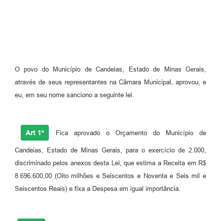
Fila de espera SUS
Canal da Ouvidoria
Prevican
O povo do Município de Candeias, Estado de Minas Gerais,
Publicações
através de seus representantes na Câmara Municipal, aprovou, e
Vigilância em Saúde
eu, em seu nome sanciono a seguinte lei.
Creche Municipal
Art 1º
Fica aprovado o Orçamento do Município de
Plano Diretor
Candeias, Estado de Minas Gerais, para o exercício de 2.000,
Farmácia Municipal
discriminado pelos anexos desta Lei, que estima a Receita em R$
REMUME
8.696.600,00 (Oito milhões e Seiscentos e Noventa e Seis mil e
Seiscentos Reais) e fixa a Despesa em igual importância.
Orientações COVID-19
Contratos