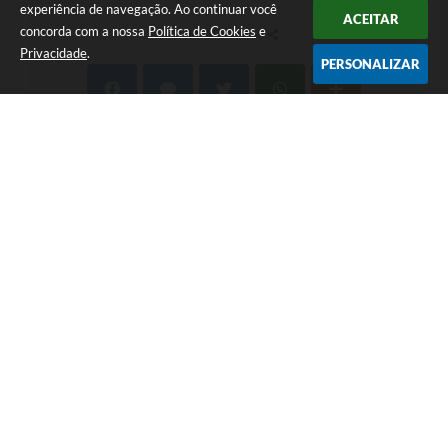
experiência de navegação. Ao continuar você
ACEITAR
concorda com a nossa
Política de Cookies
e
COMPARTILHAR
Privacidade
.
PERSONALIZAR
Telefone: (35) 3475-0119
Endereço: Avenida 17 de Dezembro, nº 240 Centro | CEP: 37280-
000
Segunda-feira a Quinta 08:00 às 11:00 e 13:00 às 17:00 Sexta-
feira 8:00 às 11:00 e 12:00 às 16:00
CNPJ: 17.888.090/0001-00
Prefeitura Municipal de Candeias - MG