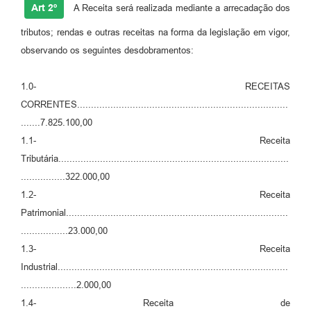
Art 2º
A Receita será realizada mediante a arrecadação dos
Carta de Serviços
tributos; rendas e outras receitas na forma da legislação em vigor,
Legislação
observando os seguintes desdobramentos:
Editais
1.0- RECEITAS
CORRENTES............................................................................
Legislação para Concurso
.......7.825.100,00
Sic
1.1- Receita
Tributária...................................................................................
Transparência dos recursos municipais empregado no
combate à pandemia do COVID -19
................322.000,00
1.2- Receita
Lei Aldir Blanc
Patrimonial................................................................................
.................23.000,00
PNAB - CICLO 2
1.3- Receita
Prestação de Contas Secretária de Saúde
Industrial...................................................................................
....................2.000,00
Prestação de Contas Secretaria de Educação
1.4- Receita de