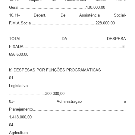
Geral........................................................130.000,00
10.11- Depart. De Assistência Social-
F.M.A.Social.....................................................228.000,00
TOTAL DA DESPESA
FIXADA..................................................................................8.
696.600,00
b) DESPESAS POR FUNÇÕES PROGRAMÁTICAS
01-
Legislativa.................................................................................
..............................300.000,00
03- Administração e
Planejamento.............................................................................
1.418.000,00
04-
Agricultura.................................................................................