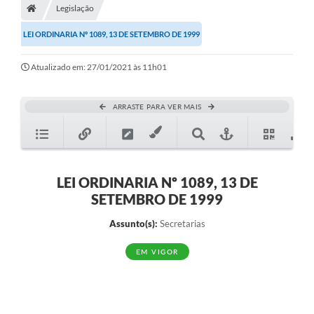
Legislação
Diário Oficial
LEI ORDINARIA Nº 1089, 13 DE SETEMBRO DE 1999
TRANSPARÊNCIA
Atualizado em: 27/01/2021 às 11h01
Contato
Notícias
ARRASTE PARA VER MAIS
Iluminação Pública
Denúncia de Lotes sujos e entulhos
LEI ORDINARIA Nº 1089, 13 DE
Conselhos Municipais
SETEMBRO DE 1999
Sala Mineira
Assunto(s):
Secretarias
Lei Paulo Gustavo
EM VIGOR
A Nossa Cidade
Portal da Transparência