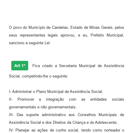
Fila de espera SUS
Canal da Ouvidoria
O povo do Município de Candeias, Estado de Minas Gerais, pelos
Prevican
seus representantes legais aprovou, e eu, Prefeito Municipal,
sanciono a seguinte Lei:
Publicações
Vigilância em Saúde
Art 1º
Fica criado a Secretaria Municipal de Assistência
Creche Municipal
Social, competindo-lhe o seguinte:
Plano Diretor
I- Administrar o Plano Municipal de Assistência Social;
Farmácia Municipal
II- Promover a integração com as entidades sociais
REMUME
governamentais e não governamentais;
III- Das suporte administrativo aos Conselhos Municipais de
Orientações COVID-19
Assistência Social e dos Direitos da Criança e do Adolescente;
Contratos
IV- Planejar as ações de cunho social, tendo como norteador o