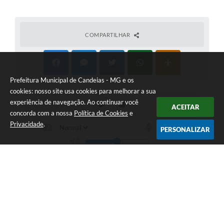
COMPARTILHAR
Prefeitura Municipal de Candeias - MG e os
cookies: nosso site usa cookies para melhorar a sua
experiência de navegação. Ao continuar você
ACEITAR
concorda com a nossa
Política de Cookies
e
Privacidade
.
PERSONALIZAR
Telefone: (35) 3475-0119
Endereço: Avenida 17 de Dezembro, nº 240 Centro | CEP: 37280-
000
Segunda-feira a Quinta 08:00 às 11:00 e 13:00 às 17:00 Sexta-
feira 8:00 às 11:00 e 12:00 às 16:00