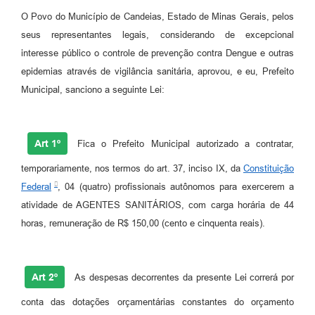
O Povo do Município de Candeias, Estado de Minas Gerais, pelos
Fila de espera SUS
seus representantes legais, considerando de excepcional
Canal da Ouvidoria
interesse público o controle de prevenção contra Dengue e outras
epidemias através de vigilância sanitária, aprovou, e eu, Prefeito
Prevican
Municipal, sanciono a seguinte Lei:
Publicações
Vigilância em Saúde
Art 1º
Fica o Prefeito Municipal autorizado a contratar,
Creche Municipal
temporariamente, nos termos do art. 37, inciso IX, da
Constituição
Federal
, 04 (quatro) profissionais autônomos para exercerem a
Plano Diretor
atividade de AGENTES SANITÁRIOS, com carga horária de 44
Farmácia Municipal
horas, remuneração de R$ 150,00 (cento e cinquenta reais).
REMUME
Art 2º
As despesas decorrentes da presente Lei correrá por
Orientações COVID-19
conta das dotações orçamentárias constantes do orçamento
Contratos