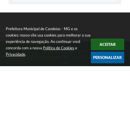
Prefeitura Municipal de Candeias - MG e os
cookies: nosso site usa cookies para melhorar a sua
experiência de navegação. Ao continuar você
ACEITAR
concorda com a nossa
Política de Cookies
e
Telefone: (35) 3475-0119
Privacidade
.
Endereço: Avenida 17 de Dezembro, nº 240 Centro | CEP: 37280-
PERSONALIZAR
000
Segunda-feira a Quinta 08:00 às 11:00 e 13:00 às 17:00 Sexta-
feira 8:00 às 11:00 e 12:00 às 16:00
CNPJ: 17.888.090/0001-00
Prefeitura Municipal de Candeias - MG
Versão do Sistema:
3.5.3 - 19/06/2026
Portal atualizado em:
07/08/2026 15:46
Dados Abertos