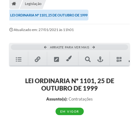
Legislação
Diário Oficial
LEI ORDINARIA Nº 1101, 25 DE OUTUBRO DE 1999
TRANSPARÊNCIA
Atualizado em: 27/01/2021 às 11h01
Contato
Notícias
ARRASTE PARA VER MAIS
Iluminação Pública
Denúncia de Lotes sujos e entulhos
LEI ORDINARIA Nº 1101, 25 DE
Conselhos Municipais
OUTUBRO DE 1999
Sala Mineira
Assunto(s):
Contratações
Lei Paulo Gustavo
EM VIGOR
A Nossa Cidade
Portal da Transparência