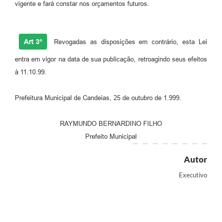
vigente e fará constar nos orçamentos futuros.
Carta de Serviços
Legislação
Art 3º
Revogadas as disposições em contrário, esta Lei
Editais
entra em vigor na data de sua publicação, retroagindo seus efeitos
à 11.10.99.
Legislação para Concurso
Sic
Prefeitura Municipal de Candeias, 25 de outubro de 1.999.
Transparência dos recursos municipais empregado no
RAYMUNDO BERNARDINO FILHO
combate à pandemia do COVID -19
Prefeito Municipal
Lei Aldir Blanc
Autor
PNAB - CICLO 2
Executivo
Prestação de Contas Secretária de Saúde
Prestação de Contas Secretaria de Educação