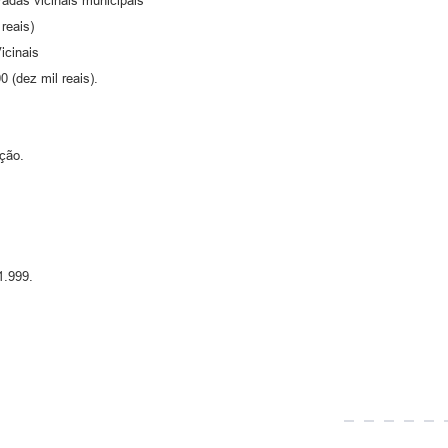
adas vicinais municipais
reais)
icinais
 (dez mil reais).
ação.
1.999.