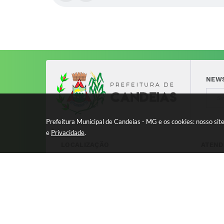
NEW
Prefeitura Municipal de Candeias - MG e os cookies: nosso si
e
Privacidade
.
LOCALIZAÇÃO
ATEND
Avenida 17 de Dezembro, nº 240
Segund
Centro - CEP: 37280-000
11:00 
8:00 à
Versão