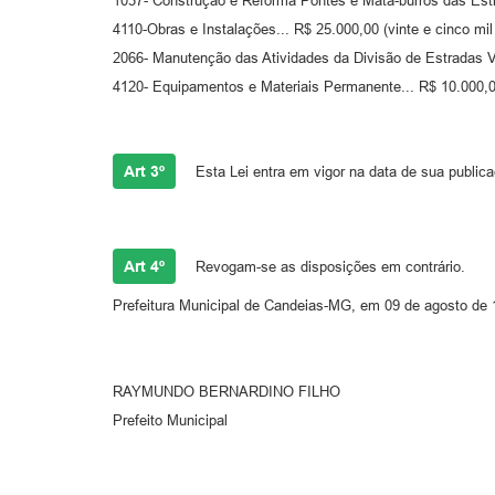
1037- Construção e Reforma Pontes e Mata-burros das Estr
4110-Obras e Instalações... R$ 25.000,00 (vinte e cinco mil 
2066- Manutenção das Atividades da Divisão de Estradas V
4120- Equipamentos e Materiais Permanente... R$ 10.000,00
Art 3º
Esta Lei entra em vigor na data de sua public
Art 4º
Revogam-se as disposições em contrário.
Prefeitura Municipal de Candeias-MG, em 09 de agosto de 
RAYMUNDO BERNARDINO FILHO
Prefeito Municipal