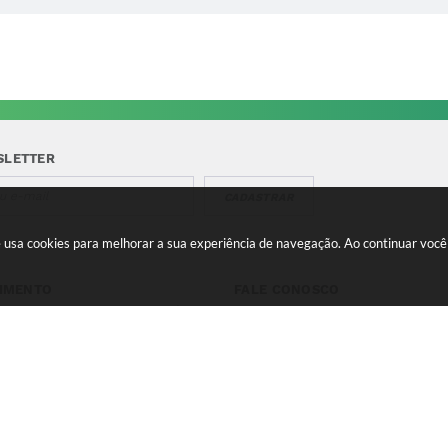
SLETTER
CADASTRAR
te usa cookies para melhorar a sua experiência de navegação. Ao continuar vo
IMENTO
FALE CONOSCO
a-feira a Quinta 08:00 às
Telefone para contato:
e 13:00 às 17:00 Sexta-feira
(35) 3475-0119
s 11:00 e 12:00 às 16:00
contato@candeias.mg.gov.br
 do Sistema:
3.5.3 - 19/06/2026
Portal atualizado em:
06/08