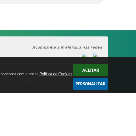
Acompanhe a Prefeitura nas redes
ACEITAR
cê concorda com a nossa
Política de Cookies
PERSONALIZAR
CNPJ
17.888.090/0001-00
/2026 15:38