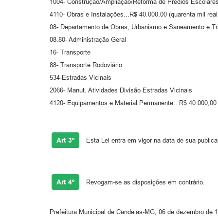
1004- Construção/Ampliação/Reforma de Prédios Escolare
4110- Obras e Instalações...R$ 40.000,00 (quarenta mil reai
08- Departamento de Obras, Urbanismo e Saneamento e Tr
08.80- Administração Geral
16- Transporte
88- Transporte Rodoviário
534-Estradas Vicinais
2066- Manut. Atividades Divisão Estradas Vicinais
4120- Equipamentos e Material Permanente...R$ 40.000,00
Art 3º
Esta Lei entra em vigor na data de sua publica
Art 4º
Revogam-se as disposições em contrário.
Prefeitura Municipal de Candeias-MG, 06 de dezembro de 