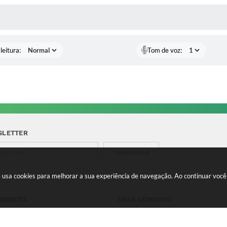
AS MÍDIAS
leitura:
Tom de voz:
SLETTER
CADASTRAR
te usa cookies para melhorar a sua experiência de navegação. Ao continuar vo
IMENTO
FALE CONOSCO
a-feira a Quinta 08:00 às
Telefone para contato:
e 13:00 às 17:00 Sexta-feira
(35) 3475-0119