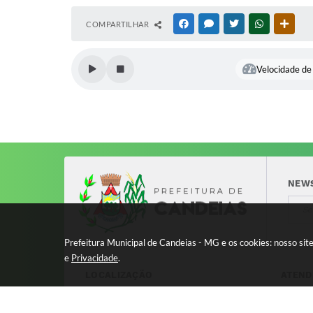
COMPARTILHAR
FACEBOOK
MESSENGER
TWITTER
WHATSAPP
OUTR
Velocidade de 
NEW
Prefeitura Municipal de Candeias - MG e os cookies: nosso si
e
Privacidade
.
LOCALIZAÇÃO
ATEND
Avenida 17 de Dezembro, nº 240
Segund
Centro - CEP: 37280-000
11:00 