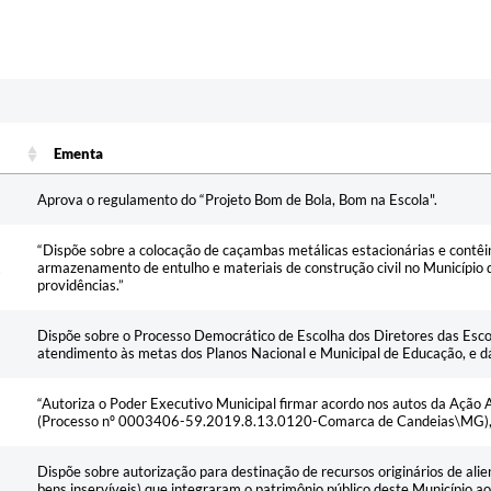
Ementa
Ementa
Aprova o regulamento do “Projeto Bom de Bola, Bom na Escola".
“Dispõe sobre a colocação de caçambas metálicas estacionárias e contêin
armazenamento de entulho e materiais de construção civil no Município 
providências.”
Dispõe sobre o Processo Democrático de Escolha dos Diretores das Es
atendimento às metas dos Planos Nacional e Municipal de Educação, e dá
“Autoriza o Poder Executivo Municipal firmar acordo nos autos da Ação 
(Processo nº 0003406-59.2019.8.13.0120-Comarca de Candeias\MG), e 
Dispõe sobre autorização para destinação de recursos originários de ali
bens inservíveis) que integraram o patrimônio público deste Município a