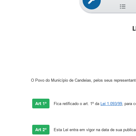
L
O Povo do Município de Candeias, pelos seus representantes
Art 1º
Fica retificado o art. 1º da
Lei 1.093/99
, para 
Art 2º
Esta Lei entra em vigor na data de sua public