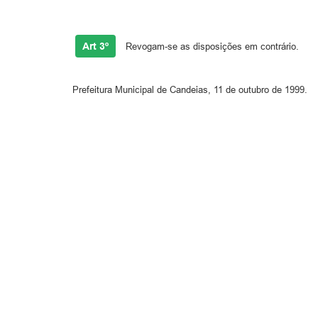
Art 3º
Revogam-se as disposições em contrário.
Prefeitura Municipal de Candeias, 11 de outubro de 1999.