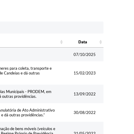
Data
Data
07/10/2025
eres para coleta, transporte e
de Candeias e dá outras
15/02/2023
colas Municipais - PRODEM, em
13/09/2022
 outras providências.
Anulatória de Ato Administrativo
30/08/2022
dá outras providências.”
enação de bens móveis (veículos e
o Regime Próprio de Previdência
31/05/2022