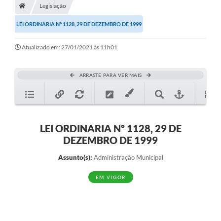
Legislação
Diário Oficial
LEI ORDINARIA Nº 1128, 29 DE DEZEMBRO DE 1999
TRANSPARÊNCIA
Atualizado em: 27/01/2021 às 11h01
Contato
Notícias
ARRASTE PARA VER MAIS
Iluminação Pública
Denúncia de Lotes sujos e entulhos
LEI ORDINARIA Nº 1128, 29 DE
Conselhos Municipais
DEZEMBRO DE 1999
Sala Mineira
Assunto(s):
Administração Municipal
Lei Paulo Gustavo
EM VIGOR
A Nossa Cidade
Portal da Transparência