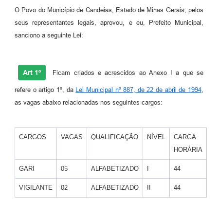
O Povo do Município de Candeias, Estado de Minas Gerais, pelos
Fila de espera SUS
seus representantes legais, aprovou, e eu, Prefeito Municipal,
Canal da Ouvidoria
sanciono a seguinte Lei:
Prevican
Art 1º
Publicações
Ficam criados e acrescidos ao Anexo I a que se
refere o artigo 1º, da
Lei Municipal nº 887, de 22 de abril de 1994
,
Vigilância em Saúde
as vagas abaixo relacionadas nos seguintes cargos:
Creche Municipal
Plano Diretor
CARGOS
VAGAS
QUALIFICAÇÃO
NÍVEL
CARGA
HORÁRIA
Farmácia Municipal
GARI
05
ALFABETIZADO
I
44
REMUME
VIGILANTE
02
ALFABETIZADO
II
44
Orientações COVID-19
Contratos