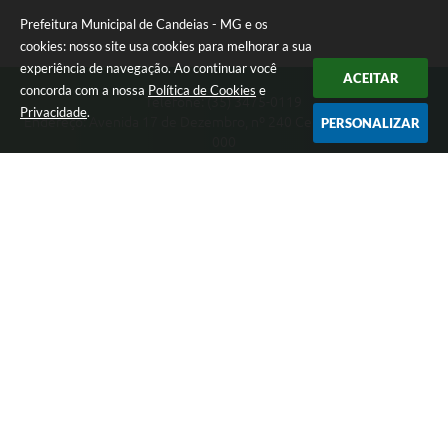
Prefeitura Municipal de Candeias - MG e os
cookies: nosso site usa cookies para melhorar a sua
experiência de navegação. Ao continuar você
ACEITAR
concorda com a nossa
Política de Cookies
e
Telefone: (35) 3475-0119
Privacidade
.
Endereço: Avenida 17 de Dezembro, nº 240 Centro | CEP: 37280-
PERSONALIZAR
000
Segunda-feira a Quinta 08:00 às 11:00 e 13:00 às 17:00 Sexta-
feira 8:00 às 11:00 e 12:00 às 16:00
CNPJ: 17.888.090/0001-00
Prefeitura Municipal de Candeias - MG
Versão do Sistema:
3.5.3 - 19/06/2026
Portal atualizado em:
05/08/2026 16:10
Dados Abertos
Copyright Instar - 2006-2026. Todos os direitos reservados -
Instar Tecnologia