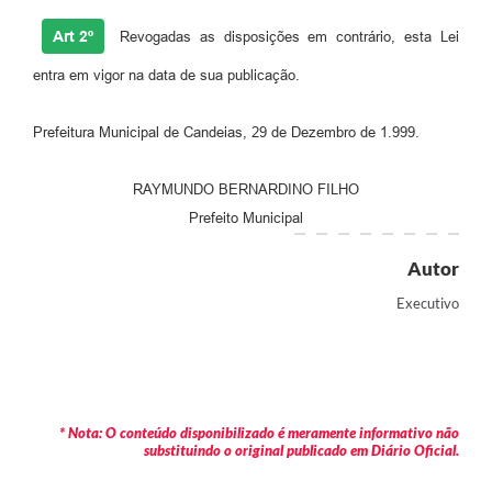
Carta de Serviços
Art 2º
Revogadas as disposições em contrário, esta Lei
entra em vigor na data de sua publicação.
Legislação
Editais
Prefeitura Municipal de Candeias, 29 de Dezembro de 1.999.
Legislação para Concurso
RAYMUNDO BERNARDINO FILHO
Sic
Prefeito Municipal
Transparência dos recursos municipais empregado no
Autor
combate à pandemia do COVID -19
Executivo
Lei Aldir Blanc
PNAB - CICLO 2
Prestação de Contas Secretária de Saúde
* Nota: O conteúdo disponibilizado é meramente informativo não
substituindo o original publicado em Diário Oficial.
Prestação de Contas Secretaria de Educação