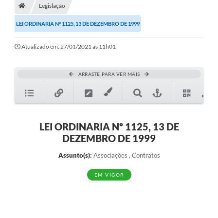
Legislação
Diário Oficial
LEI ORDINARIA Nº 1125, 13 DE DEZEMBRO DE 1999
TRANSPARÊNCIA
Atualizado em: 27/01/2021 às 11h01
Contato
Notícias
ARRASTE PARA VER MAIS
Iluminação Pública
Denúncia de Lotes sujos e entulhos
LEI ORDINARIA Nº 1125, 13 DE
Conselhos Municipais
DEZEMBRO DE 1999
Sala Mineira
Assunto(s):
Associações , Contratos
Lei Paulo Gustavo
EM VIGOR
A Nossa Cidade
Portal da Transparência