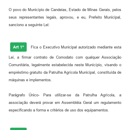
Fila de espera SUS
O povo do Município de Candeias, Estado de Minas Gerais, pelos
seus representantes legais, aprovou, e eu, Prefeito Municipal,
Canal da Ouvidoria
sanciono a seguinte Lei:
Prevican
Publicações
Art 1º
Fica o Executivo Municipal autorizado mediante esta
Vigilância em Saúde
Lei, a firmar contrato de Comodato com qualquer Associação
Comunitária, legalmente estabelecida neste Município, visando o
Creche Municipal
empréstimo gratuito da Patrulha Agrícola Municipal, constituída de
Plano Diretor
máquinas e implementos.
Farmácia Municipal
Parágrafo Único- Para utilizar-se da Patrulha Agrícola, a
associação deverá provar em Assembléia Geral um regulamento
REMUME
especificando a forma e critérios de uso dos equipamentos.
Orientações COVID-19
Contratos