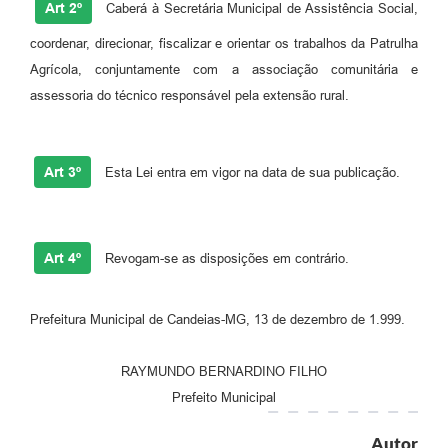
Art 2º
Caberá à Secretária Municipal de Assistência Social,
Carta de Serviços
coordenar, direcionar, fiscalizar e orientar os trabalhos da Patrulha
Agrícola, conjuntamente com a associação comunitária e
Legislação
assessoria do técnico responsável pela extensão rural.
Editais
Legislação para Concurso
Art 3º
Esta Lei entra em vigor na data de sua publicação.
Sic
Transparência dos recursos municipais empregado no
combate à pandemia do COVID -19
Art 4º
Revogam-se as disposições em contrário.
Lei Aldir Blanc
Prefeitura Municipal de Candeias-MG, 13 de dezembro de 1.999.
PNAB - CICLO 2
RAYMUNDO BERNARDINO FILHO
Prestação de Contas Secretária de Saúde
Prefeito Municipal
Prestação de Contas Secretaria de Educação
Autor