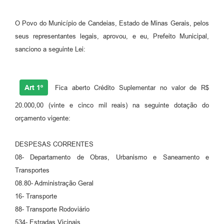
Fila de espera SUS
O Povo do Município de Candeias, Estado de Minas Gerais, pelos
Canal da Ouvidoria
seus representantes legais, aprovou, e eu, Prefeito Municipal,
sanciono a seguinte Lei:
Prevican
Publicações
Art 1º
Fica aberto Crédito Suplementar no valor de R$
Vigilância em Saúde
20.000,00 (vinte e cinco mil reais) na seguinte dotação do
Creche Municipal
orçamento vigente:
Plano Diretor
DESPESAS CORRENTES
Farmácia Municipal
08- Departamento de Obras, Urbanismo e Saneamento e
Transportes
REMUME
08.80- Administração Geral
16- Transporte
Orientações COVID-19
88- Transporte Rodoviário
Contratos
534- Estradas Vicinais