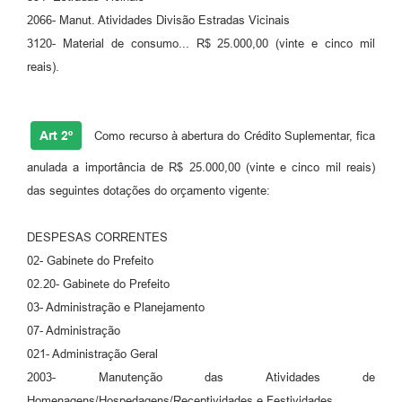
2066- Manut. Atividades Divisão Estradas Vicinais
Carta de Serviços
3120- Material de consumo... R$ 25.000,00 (vinte e cinco mil
Legislação
reais).
Editais
Art 2º
Como recurso à abertura do Crédito Suplementar, fica
Legislação para Concurso
anulada a importância de R$ 25.000,00 (vinte e cinco mil reais)
Sic
das seguintes dotações do orçamento vigente:
Transparência dos recursos municipais empregado no
combate à pandemia do COVID -19
DESPESAS CORRENTES
02- Gabinete do Prefeito
Lei Aldir Blanc
02.20- Gabinete do Prefeito
PNAB - CICLO 2
03- Administração e Planejamento
07- Administração
Prestação de Contas Secretária de Saúde
021- Administração Geral
Prestação de Contas Secretaria de Educação
2003- Manutenção das Atividades de
Homenagens/Hospedagens/Receptividades e Festividades.