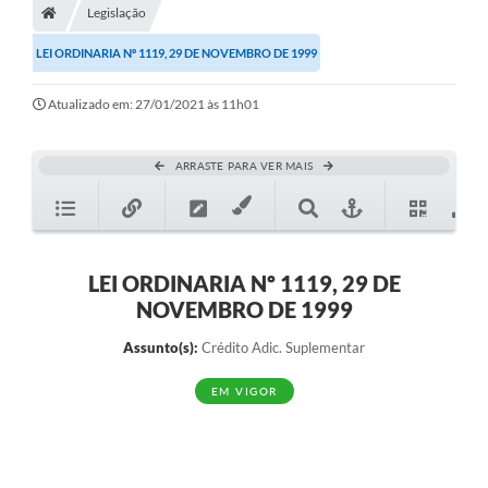
Legislação
Diário Oficial
LEI ORDINARIA Nº 1119, 29 DE NOVEMBRO DE 1999
TRANSPARÊNCIA
Atualizado em: 27/01/2021 às 11h01
Contato
Notícias
ARRASTE PARA VER MAIS
Iluminação Pública
Denúncia de Lotes sujos e entulhos
LEI ORDINARIA Nº 1119, 29 DE
Conselhos Municipais
NOVEMBRO DE 1999
Sala Mineira
Assunto(s):
Crédito Adic. Suplementar
Lei Paulo Gustavo
EM VIGOR
A Nossa Cidade
Portal da Transparência