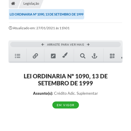
Legislação
Diário Oficial
LEI ORDINARIA Nº 1090, 13 DE SETEMBRO DE 1999
TRANSPARÊNCIA
Atualizado em: 27/01/2021 às 11h01
Contato
Notícias
ARRASTE PARA VER MAIS
Iluminação Pública
Denúncia de Lotes sujos e entulhos
LEI ORDINARIA Nº 1090, 13 DE
Conselhos Municipais
SETEMBRO DE 1999
Sala Mineira
Assunto(s):
Crédito Adic. Suplementar
Lei Paulo Gustavo
EM VIGOR
A Nossa Cidade
Portal da Transparência