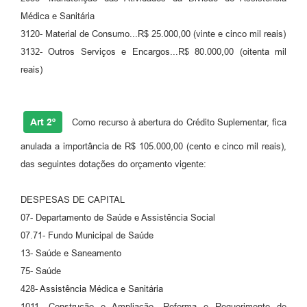
Médica e Sanitária
Carta de Serviços
3120- Material de Consumo...R$ 25.000,00 (vinte e cinco mil reais)
Legislação
3132- Outros Serviços e Encargos...R$ 80.000,00 (oitenta mil
reais)
Editais
Legislação para Concurso
Art 2º
Como recurso à abertura do Crédito Suplementar, fica
Sic
anulada a importância de R$ 105.000,00 (cento e cinco mil reais),
Transparência dos recursos municipais empregado no
das seguintes dotações do orçamento vigente:
combate à pandemia do COVID -19
DESPESAS DE CAPITAL
Lei Aldir Blanc
07- Departamento de Saúde e Assistência Social
PNAB - CICLO 2
07.71- Fundo Municipal de Saúde
13- Saúde e Saneamento
Prestação de Contas Secretária de Saúde
75- Saúde
Prestação de Contas Secretaria de Educação
428- Assistência Médica e Sanitária
1011- Construção e Ampliação, Reforma e Requerimento de