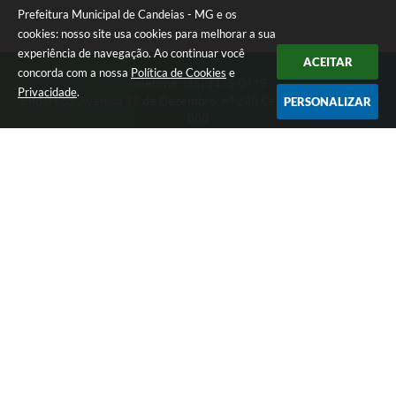
Prefeitura Municipal de Candeias - MG e os
cookies: nosso site usa cookies para melhorar a sua
experiência de navegação. Ao continuar você
ACEITAR
concorda com a nossa
Política de Cookies
e
Telefone: (35) 3475-0119
Privacidade
.
Endereço: Avenida 17 de Dezembro, nº 240 Centro | CEP: 37280-
PERSONALIZAR
000
Segunda-feira a Quinta 08:00 às 11:00 e 13:00 às 17:00 Sexta-
feira 8:00 às 11:00 e 12:00 às 16:00
CNPJ: 17.888.090/0001-00
Prefeitura Municipal de Candeias - MG
Versão do Sistema:
3.5.3 - 19/06/2026
Portal atualizado em:
07/08/2026 15:46
Dados Abertos
Copyright Instar - 2006-2026. Todos os direitos reservados -
Instar Tecnologia