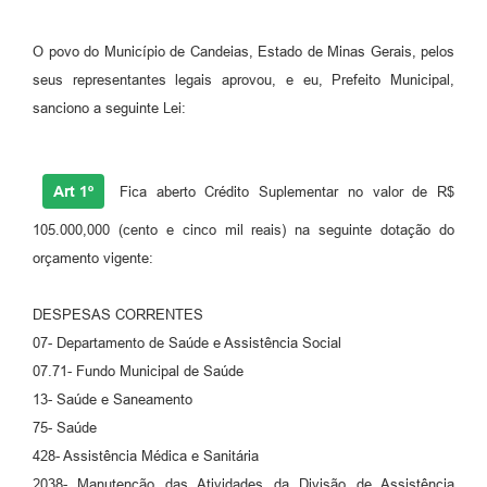
Fila de espera SUS
O povo do Município de Candeias, Estado de Minas Gerais, pelos
Canal da Ouvidoria
seus representantes legais aprovou, e eu, Prefeito Municipal,
sanciono a seguinte Lei:
Prevican
Publicações
Art 1º
Fica aberto Crédito Suplementar no valor de R$
Vigilância em Saúde
105.000,000 (cento e cinco mil reais) na seguinte dotação do
Creche Municipal
orçamento vigente:
Plano Diretor
DESPESAS CORRENTES
Farmácia Municipal
07- Departamento de Saúde e Assistência Social
07.71- Fundo Municipal de Saúde
REMUME
13- Saúde e Saneamento
75- Saúde
Orientações COVID-19
428- Assistência Médica e Sanitária
Contratos
2038- Manutenção das Atividades da Divisão de Assistência