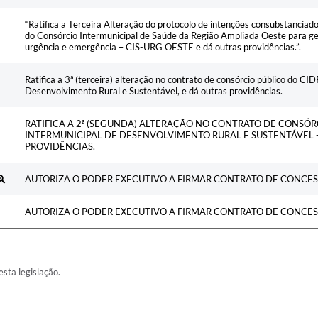
“Ratifica a Terceira Alteração do protocolo de intenções consubstanciad
do Consórcio Intermunicipal de Saúde da Região Ampliada Oeste para g
urgência e emergência – CIS-URG OESTE e dá outras providências.”.
Ratifica a 3ª (terceira) alteração no contrato de consórcio público do C
Desenvolvimento Rural e Sustentável, e dá outras providências.
RATIFICA A 2ª (SEGUNDA) ALTERAÇÃO NO CONTRATO DE CONSÓ
INTERMUNICIPAL DE DESENVOLVIMENTO RURAL E SUSTENTÁVEL -
PROVIDÊNCIAS.
AUTORIZA O PODER EXECUTIVO A FIRMAR CONTRATO DE CONCESS
AUTORIZA O PODER EXECUTIVO A FIRMAR CONTRATO DE CONCESS
esta legislação.