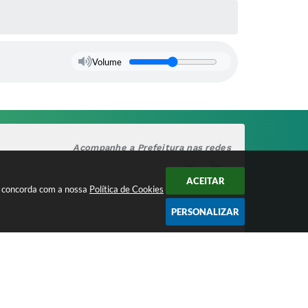
Volume
Acompanhe a Prefeitura nas redes
ACEITAR
cê concorda com a nossa
Política de Cookies
PERSONALIZAR
CNPJ
17.888.090/0001-00