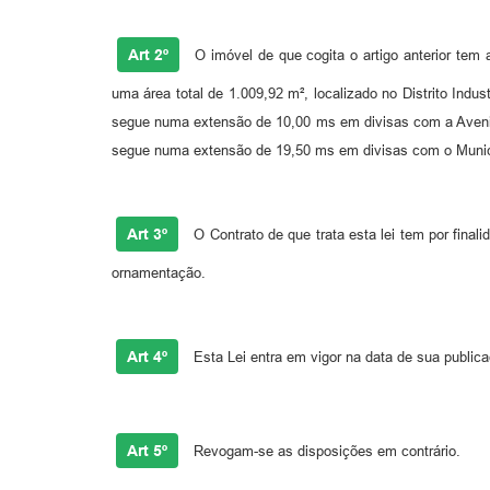
Art 2º
O imóvel de que cogita o artigo anterior tem
uma área total de 1.009,92 m², localizado no Distrito Indu
segue numa extensão de 10,00 ms em divisas com a Aveni
segue numa extensão de 19,50 ms em divisas com o Municíp
Art 3º
O Contrato de que trata esta lei tem por final
ornamentação.
Art 4º
Esta Lei entra em vigor na data de sua public
Art 5º
Revogam-se as disposições em contrário.