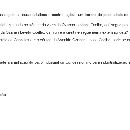
 as seguintes características e confrontações: um terreno de propriedade 
strial, iniciando no vértice da Avenida Ozanan Levindo Coelho; daí segue pela
da Ozanan Levido Coelho; daí volve à direita e segue numa extensão de 24
io de Candeias até o vértice da Avenida Ozanan Levido Coelho, onde se deu
idade a ampliação do pátio industrial da Concessionário para industrializaçã
ação.