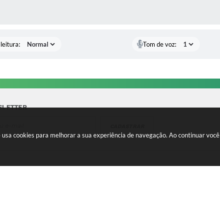
AS MÍDIAS
leitura:
Tom de voz:
SLETTER
CADASTRAR
te usa cookies para melhorar a sua experiência de navegação. Ao continuar vo
IMENTO
FALE CONOSCO
a-feira a Quinta 08:00 às
Telefone para contato:
e 13:00 às 17:00 Sexta-feira
(35) 3475-0119
s 11:00 e 12:00 às 16:00
contato@candeias.mg.gov.br