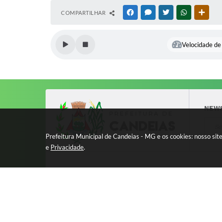
COMPARTILHAR
FACEBOOK
MESSENGER
TWITTER
WHATSAPP
OUTR
Velocidade de 
NEW
Prefeitura Municipal de Candeias - MG e os cookies: nosso si
e
Privacidade
.
LOCALIZAÇÃO
ATEND
Avenida 17 de Dezembro, nº 240
Segund
Centro - CEP: 37280-000
11:00 
8:00 à