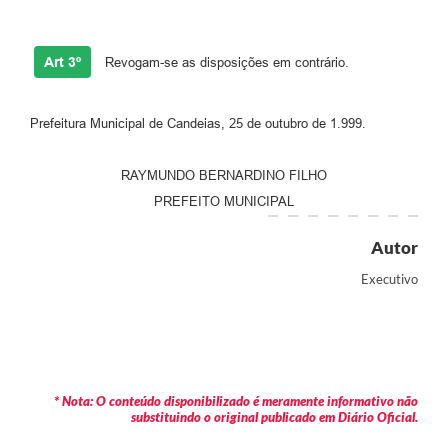
Carta de Serviços
Art 3º
Revogam-se as disposições em contrário.
Legislação
Editais
Prefeitura Municipal de Candeias, 25 de outubro de 1.999.
Legislação para Concurso
RAYMUNDO BERNARDINO FILHO
Sic
PREFEITO MUNICIPAL
Transparência dos recursos municipais empregado no
Autor
combate à pandemia do COVID -19
Executivo
Lei Aldir Blanc
PNAB - CICLO 2
Prestação de Contas Secretária de Saúde
* Nota: O conteúdo disponibilizado é meramente informativo não
Prestação de Contas Secretaria de Educação
substituindo o original publicado em Diário Oficial.