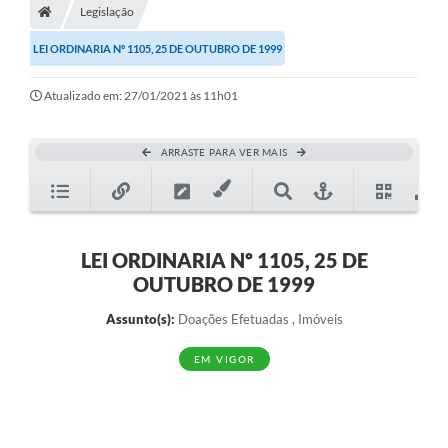
Legislação
Diário Oficial
LEI ORDINARIA Nº 1105, 25 DE OUTUBRO DE 1999
TRANSPARÊNCIA
Atualizado em: 27/01/2021 às 11h01
Contato
Notícias
ARRASTE PARA VER MAIS
Iluminação Pública
Denúncia de Lotes sujos e entulhos
LEI ORDINARIA Nº 1105, 25 DE
Conselhos Municipais
OUTUBRO DE 1999
Sala Mineira
Assunto(s):
Doações Efetuadas , Imóveis
Lei Paulo Gustavo
EM VIGOR
A Nossa Cidade
Portal da Transparência