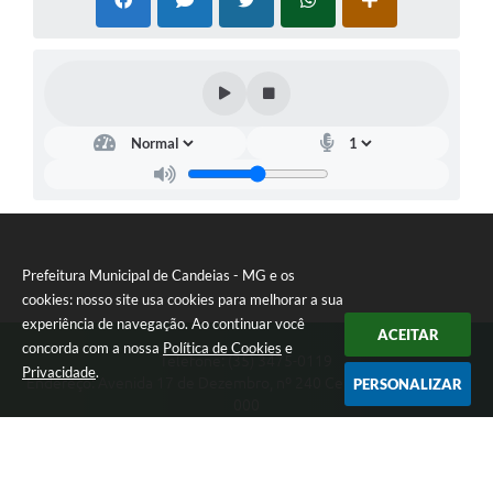
Prefeitura Municipal de Candeias - MG e os
cookies: nosso site usa cookies para melhorar a sua
experiência de navegação. Ao continuar você
ACEITAR
concorda com a nossa
Política de Cookies
e
Telefone: (35) 3475-0119
Privacidade
.
Endereço: Avenida 17 de Dezembro, nº 240 Centro | CEP: 37280-
PERSONALIZAR
000
Segunda-feira a Quinta 08:00 às 11:00 e 13:00 às 17:00 Sexta-
feira 8:00 às 11:00 e 12:00 às 16:00
CNPJ: 17.888.090/0001-00