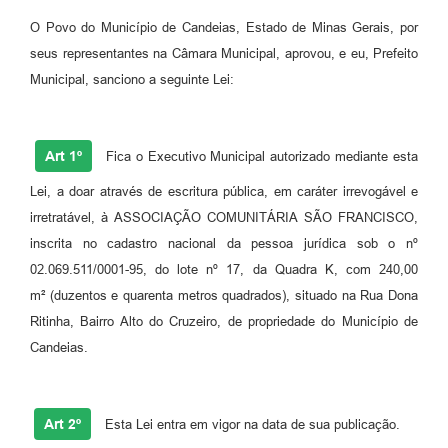
Fila de espera SUS
O Povo do Município de Candeias, Estado de Minas Gerais, por
seus representantes na Câmara Municipal, aprovou, e eu, Prefeito
Canal da Ouvidoria
Municipal, sanciono a seguinte Lei:
Prevican
Publicações
Art 1º
Fica o Executivo Municipal autorizado mediante esta
Vigilância em Saúde
Lei, a doar através de escritura pública, em caráter irrevogável e
irretratável, à ASSOCIAÇÃO COMUNITÁRIA SÃO FRANCISCO,
Creche Municipal
inscrita no cadastro nacional da pessoa jurídica sob o nº
02.069.511/0001-95, do lote nº 17, da Quadra K, com 240,00
Plano Diretor
m² (duzentos e quarenta metros quadrados), situado na Rua Dona
Farmácia Municipal
Ritinha, Bairro Alto do Cruzeiro, de propriedade do Município de
Candeias.
REMUME
Orientações COVID-19
Art 2º
Esta Lei entra em vigor na data de sua publicação.
Contratos