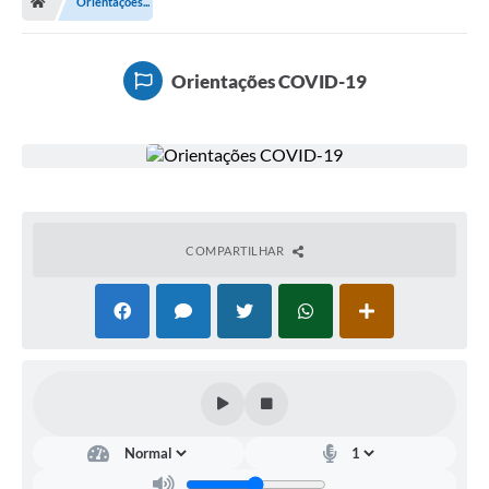
Orientações...
Diário Oficial
TRANSPARÊNCIA
Orientações COVID-19
Contato
Notícias
Iluminação Pública
Denúncia de Lotes sujos e entulhos
COMPARTILHAR
Conselhos Municipais
Sala Mineira
Lei Paulo Gustavo
A Nossa Cidade
Portal da Transparência