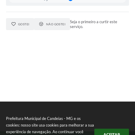
Fila de espera SUS
Canal da Ouvidoria
Seja o primeiro a curtir este
GOSTEI
NÃO GOSTEI
serviço.
Prevican
Publicações
Vigilância em Saúde
Creche Municipal
Plano Diretor
Farmácia Municipal
REMUME
Prefeitura Municipal de Candeias - MG e os
Orientações COVID-19
cookies: nosso site usa cookies para melhorar a sua
experiência de navegação. Ao continuar você
Contratos
ACEITAR