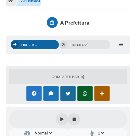
A Prefeitura
Diário Oficial
TRANSPARÊNCIA
A Prefeitura
Contato
Notícias
PRINCIPAL
PREFEITO(A)
Iluminação Pública
Denúncia de Lotes sujos e entulhos
COMPARTILHAR
Conselhos Municipais
Sala Mineira
Lei Paulo Gustavo
A Nossa Cidade
Portal da Transparência