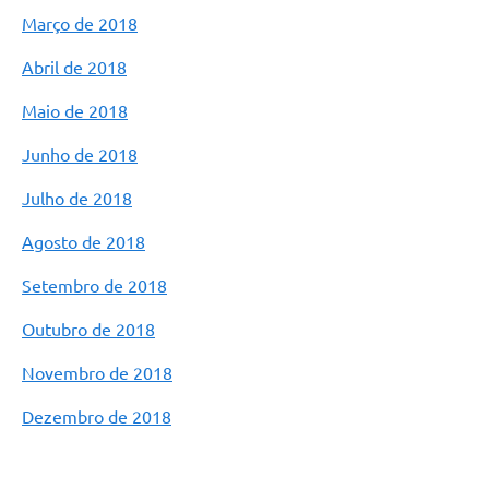
Março de 2018
Carta de Serviços
Abril de 2018
Legislação
Maio de 2018
Editais
Junho de 2018
Legislação para Concurso
Julho de 2018
Sic
Agosto de 2018
Transparência dos recursos municipais empregado no
combate à pandemia do COVID -19
Setembro de 2018
Lei Aldir Blanc
Outubro de 2018
PNAB - CICLO 2
Novembro de 2018
Prestação de Contas Secretária de Saúde
Dezembro de 2018
Prestação de Contas Secretaria de Educação