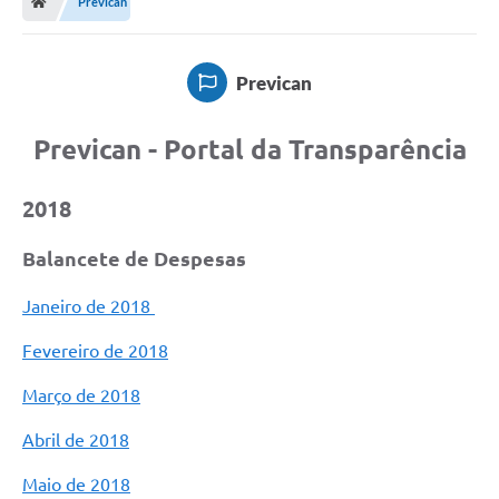
Prevican
Diário Oficial
TRANSPARÊNCIA
Prevican
Contato
Prevican - Portal da Transparência
Notícias
2018
Iluminação Pública
Denúncia de Lotes sujos e entulhos
Balancete de Despesas
Conselhos Municipais
Janeiro de 2018
Sala Mineira
Fevereiro de 2018
Lei Paulo Gustavo
Março de 2018
A Nossa Cidade
Abril de 2018
Portal da Transparência
Maio de 2018