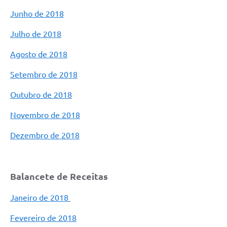
Junho de 2018
Fila de espera SUS
Julho de 2018
Canal da Ouvidoria
Agosto de 2018
Prevican
Setembro de 2018
Publicações
Outubro de 2018
Vigilância em Saúde
Novembro de 2018
Creche Municipal
Dezembro de 2018
Plano Diretor
Farmácia Municipal
Balancete de Receitas
REMUME
Janeiro de 2018
Orientações COVID-19
Fevereiro de 2018
Contratos