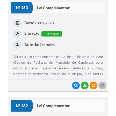
S
Nº 183
Lei Complementar
T
E
Data:
20/01/2023
I
Situação:
EM VIGOR
Autoria:
Executivo
“Altera a Lei complementar nº. 02, de 11 de maio de 1998
(Código de Posturas do Município de Candeias), para
dispor sobre a limpeza de terrenos, edificados ou não,
situados no perímetro urbano do Município, e dá outras
providências.”
VISUALIZAR
BAIXAR
VÍNCULOS
G
O
S
Nº 182
Lei Complementar
T