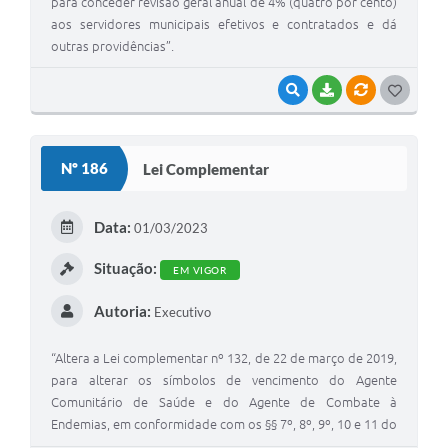
para conceder revisão geral anual de 4% (quatro por cento)
aos servidores municipais efetivos e contratados e dá
outras providências”.
VISUALIZAR
BAIXAR
VÍNCULOS
G
O
S
Nº 186
Lei Complementar
T
E
Data:
01/03/2023
I
Situação:
EM VIGOR
Autoria:
Executivo
“Altera a Lei complementar nº 132, de 22 de março de 2019,
para alterar os símbolos de vencimento do Agente
Comunitário de Saúde e do Agente de Combate à
Endemias, em conformidade com os §§ 7º, 8º, 9º, 10 e 11 do
art. 198 da Constituição Federal”.