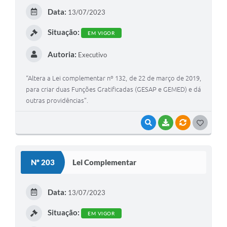
E
Data:
13/07/2023
I
Situação:
EM VIGOR
Autoria:
Executivo
“Altera a Lei complementar nº 132, de 22 de março de 2019,
para criar duas Funções Gratificadas (GESAP e GEMED) e dá
outras providências”.
VISUALIZAR
BAIXAR
VÍNCULOS
G
O
S
Nº 203
Lei Complementar
T
E
Data:
13/07/2023
I
Situação:
EM VIGOR