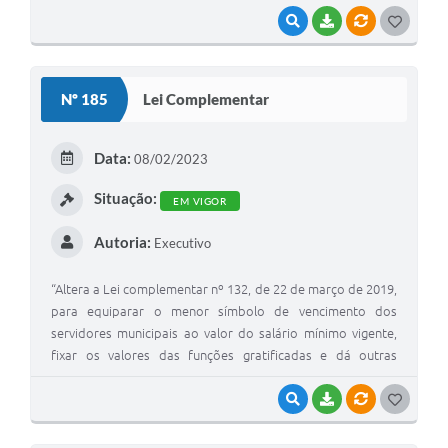
VISUALIZAR
BAIXAR
VÍNCULOS
G
O
S
Nº 185
Lei Complementar
T
E
Data:
08/02/2023
I
Situação:
EM VIGOR
Autoria:
Executivo
“Altera a Lei complementar nº 132, de 22 de março de 2019,
para equiparar o menor símbolo de vencimento dos
servidores municipais ao valor do salário mínimo vigente,
fixar os valores das funções gratificadas e dá outras
providências”.
VISUALIZAR
BAIXAR
VÍNCULOS
G
O