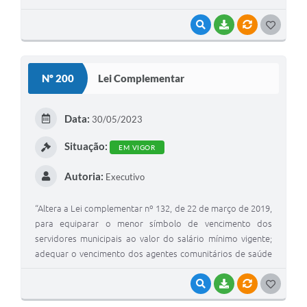
VISUALIZAR
BAIXAR
VÍNCULOS
G
O
S
Nº 200
Lei Complementar
T
E
Data:
30/05/2023
I
Situação:
EM VIGOR
Autoria:
Executivo
“Altera a Lei complementar nº 132, de 22 de março de 2019,
para equiparar o menor símbolo de vencimento dos
servidores municipais ao valor do salário mínimo vigente;
adequar o vencimento dos agentes comunitários de saúde
e de combate a endemias ao piso nacional e dá outras
providências”.
VISUALIZAR
BAIXAR
VÍNCULOS
G
O