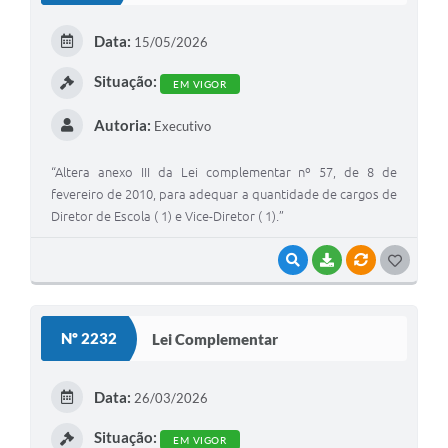
Data:
15/05/2026
Situação:
EM VIGOR
Autoria:
Executivo
“Altera anexo III da Lei complementar nº 57, de 8 de
fevereiro de 2010, para adequar a quantidade de cargos de
Diretor de Escola ( 1) e Vice-Diretor ( 1).”
VISUALIZAR
BAIXAR
VÍNCULOS
G
O
S
Nº 2232
Lei Complementar
T
E
Data:
26/03/2026
I
Situação:
EM VIGOR