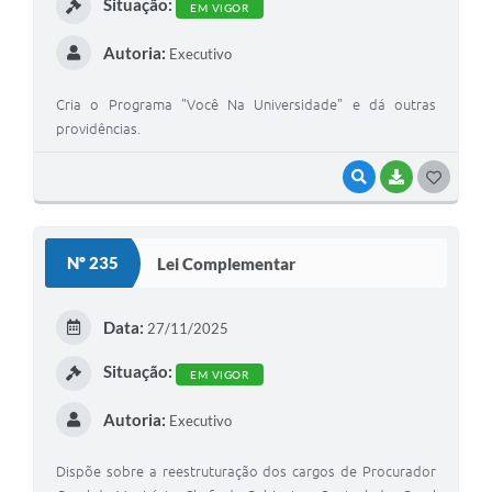
Situação:
EM VIGOR
Autoria:
Executivo
Cria o Programa "Você Na Universidade" e dá outras
providências.
VISUALIZAR
BAIXAR
G
O
S
Nº 235
Lei Complementar
T
E
Data:
27/11/2025
I
Situação:
EM VIGOR
Autoria:
Executivo
Dispõe sobre a reestruturação dos cargos de Procurador