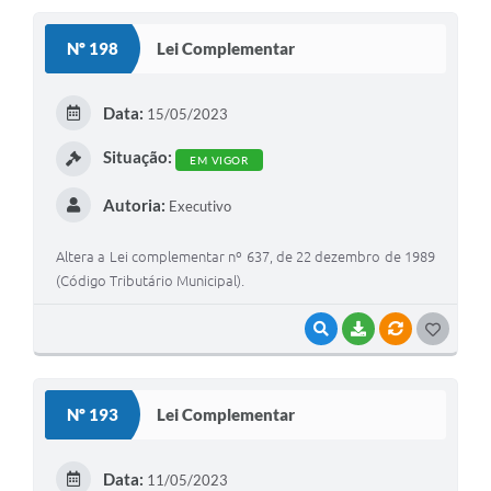
S
Nº 198
Lei Complementar
T
E
Data:
15/05/2023
I
Situação:
EM VIGOR
Autoria:
Executivo
Altera a Lei complementar nº 637, de 22 dezembro de 1989
(Código Tributário Municipal).
VISUALIZAR
BAIXAR
VÍNCULOS
G
O
S
Nº 193
Lei Complementar
T
E
Data:
11/05/2023