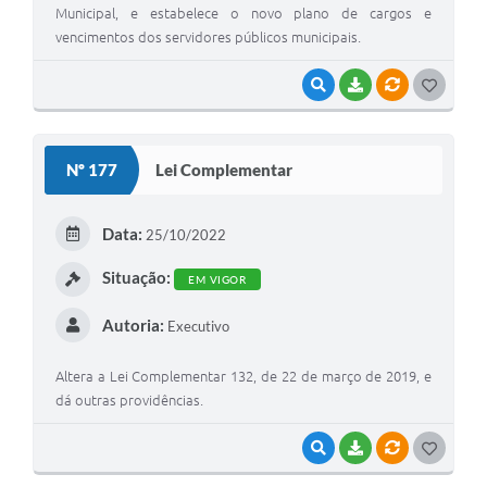
Municipal, e estabelece o novo plano de cargos e
vencimentos dos servidores públicos municipais.
VISUALIZAR
BAIXAR
VÍNCULOS
G
O
S
Nº 177
Lei Complementar
T
E
Data:
25/10/2022
I
Situação:
EM VIGOR
Autoria:
Executivo
Altera a Lei Complementar 132, de 22 de março de 2019, e
dá outras providências.
VISUALIZAR
BAIXAR
VÍNCULOS
G
O