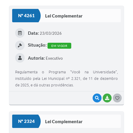
O
S
Nº 4261
Lei Complementar
T
E
Data:
23/03/2026
I
Situação:
EM VIGOR
Autoria:
Executivo
Regulamenta o Programa “Você na Universidade”,
instituído pela Lei Municipal nº 2.321, de 11 de dezembro
de 2025, e dá outras providências.
VISUALIZAR
BAIXAR
G
O
S
Nº 2324
Lei Complementar
T