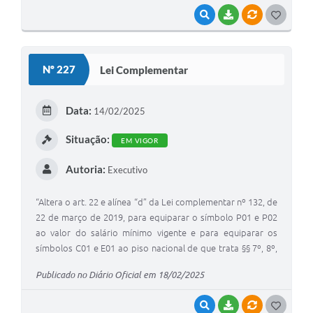
VISUALIZAR
BAIXAR
VÍNCULOS
G
O
S
Nº 227
Lei Complementar
T
E
Data:
14/02/2025
I
Situação:
EM VIGOR
Autoria:
Executivo
“Altera o art. 22 e alínea “d” da Lei complementar nº 132, de
22 de março de 2019, para equiparar o símbolo P01 e P02
ao valor do salário mínimo vigente e para equiparar os
símbolos C01 e E01 ao piso nacional de que trata §§ 7º, 8º,
9º, 10 e 11 do art. 198 da Constituição Federal, e dá outras
Publicado no Diário Oficial em 18/02/2025
providências.”
VISUALIZAR
BAIXAR
VÍNCULOS
G