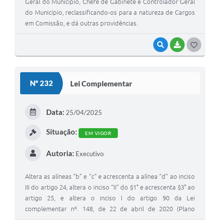
Geral do Município, Chefe de Gabinete e Controlador Geral
do Município, reclassificando-os para a natureza de Cargos
em Comissão, e dá outras providências.
VISUALIZAR
BAIXAR
G
O
S
Nº 232
Lei Complementar
T
E
Data:
25/04/2025
I
Situação:
EM VIGOR
Autoria:
Executivo
Altera as alíneas “b” e “c” e acrescenta a alínea “d” ao inciso
III do artigo 24, altera o inciso “II” do §1° e acrescenta §3° ao
artigo 25, e altera o inciso I do artigo 90 da Lei
complementar nº. 148, de 22 de abril de 2020 (Plano
Diretor do Município de Candeias).