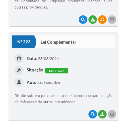
da Localidade de Ocupação Moderada Matinha, e dá
outras providências.
VISUALIZAR
BAIXAR
VÍNCULOS
G
O
S
Nº 223
Lei Complementar
T
E
Data:
26/06/2024
I
Situação:
EM VIGOR
Autoria:
Executivo
Dispõe sobre o parcelamento do solo urbano para criação
de chácaras e dá outras providências
VISUALIZAR
BAIXAR
G
O