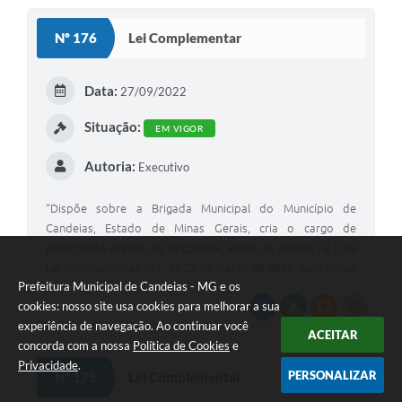
S
Nº 176
Lei Complementar
T
E
Data:
27/09/2022
I
Situação:
EM VIGOR
Autoria:
Executivo
“Dispõe sobre a Brigada Municipal do Município de
Candeias, Estado de Minas Gerais, cria o cargo de
provimento efetivo de brigadista, altera os anexos I e II da
Lei complementar 132, de 22 de março de 2019, para incluir
Prefeitura Municipal de Candeias - MG e os
o cargo de Brigadista e dá outras providências.”
cookies: nosso site usa cookies para melhorar a sua
VISUALIZAR
BAIXAR
VÍNCULOS
G
experiência de navegação. Ao continuar você
ACEITAR
O
concorda com a nossa
Política de Cookies
e
S
Privacidade
.
PERSONALIZAR
Nº 175
Lei Complementar
T