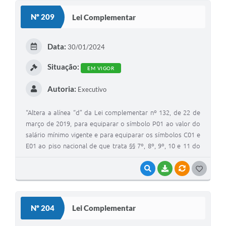
S
Nº 209
Lei Complementar
T
E
Data:
30/01/2024
I
Situação:
EM VIGOR
Autoria:
Executivo
“Altera a alínea “d” da Lei complementar nº 132, de 22 de
março de 2019, para equiparar o símbolo P01 ao valor do
salário mínimo vigente e para equiparar os símbolos C01 e
E01 ao piso nacional de que trata §§ 7º, 8º, 9º, 10 e 11 do
art. 198 da Constituição Federal, e dá outras providências.”
VISUALIZAR
BAIXAR
VÍNCULOS
G
O
S
Nº 204
Lei Complementar
T