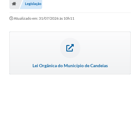
Legislação
Diário Oficial
Atualizado em: 31/07/2026 às 10h11
TRANSPARÊNCIA
Contato
Notícias
Iluminação Pública
Lei Orgânica do Município de Candeias
Denúncia de Lotes sujos e entulhos
Conselhos Municipais
Sala Mineira
Lei Paulo Gustavo
A Nossa Cidade
Portal da Transparência