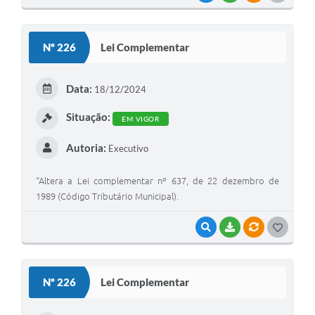
O
S
Nº 226
Lei Complementar
T
E
Data:
18/12/2024
I
Situação:
EM VIGOR
Autoria:
Executivo
“Altera a Lei complementar nº 637, de 22 dezembro de
1989 (Código Tributário Municipal).
VISUALIZAR
BAIXAR
VÍNCULOS
G
O
S
Nº 226
Lei Complementar
T
E