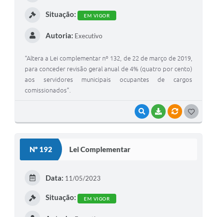
I
Situação:
EM VIGOR
Autoria:
Executivo
“Altera a Lei complementar nº 132, de 22 de março de 2019,
para conceder revisão geral anual de 4% (quatro por cento)
aos servidores municipais ocupantes de cargos
comissionados”.
VISUALIZAR
BAIXAR
VÍNCULOS
G
O
S
Nº 192
Lei Complementar
T
E
Data:
11/05/2023
I
Situação:
EM VIGOR