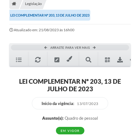
Legislação
Diário Oficial
LEI COMPLEMENTAR Nº 203, 13 DE JULHO DE 2023
TRANSPARÊNCIA
Atualizado em: 21/08/2023 às 16h00
Contato
Notícias
ARRASTE PARA VER MAIS
Iluminação Pública
Denúncia de Lotes sujos e entulhos
LEI COMPLEMENTAR Nº 203, 13 DE
Conselhos Municipais
JULHO DE 2023
Sala Mineira
Início da vigência:
13/07/2023
Lei Paulo Gustavo
Assunto(s):
Quadro de pessoal
A Nossa Cidade
EM VIGOR
Portal da Transparência