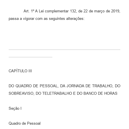
Carta de Serviços
Art. 1º A Lei complementar 132, de 22 de março de 2019,
passa a vigorar com as seguintes alterações:
Legislação
Editais
Legislação para Concurso
.................................................................................................
......................................
Sic
Transparência dos recursos municipais empregado no
CAPÍTULO III
combate à pandemia do COVID -19
Lei Aldir Blanc
DO QUADRO DE PESSOAL, DA JORNADA DE TRABALHO, DO
SOBREAVISO, DO TELETRABALHO E DO BANCO DE HORAS
PNAB - CICLO 2
Prestação de Contas Secretária de Saúde
Seção I
Prestação de Contas Secretaria de Educação
Quadro de Pessoal