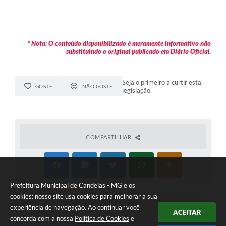
* Nota: O conteúdo disponibilizado é meramente informativo não
substituindo o original publicado em Diário Oficial.
Seja o primeiro a curtir esta
GOSTEI
NÃO GOSTEI
legislação.
COMPARTILHAR
Prefeitura Municipal de Candeias - MG e os
cookies: nosso site usa cookies para melhorar a sua
experiência de navegação. Ao continuar você
ACEITAR
concorda com a nossa
Política de Cookies
e