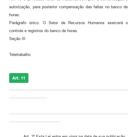
autorização, para posterior compensação das faltas no banco de
horas.
Parágrafo único. O Setor de Recursos Humanos exercerá o
controle e registros do banco de horas.
Seção III
Teletrabalho
Art. 11
.................................................................................................
...............................
.................................................................................................
..........................................
Art. 2º Esta Lei entra em vigor na data de sua publicação.