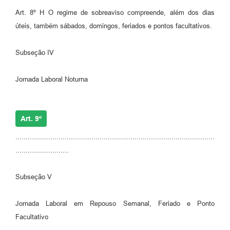
Art. 8º H O regime de sobreaviso compreende, além dos dias
úteis, também sábados, domingos, feriados e pontos facultativos.
Subseção IV
Jornada Laboral Noturna
Art. 9º
.................................................................................................
..........................
Subseção V
Jornada Laboral em Repouso Semanal, Feriado e Ponto
Facultativo