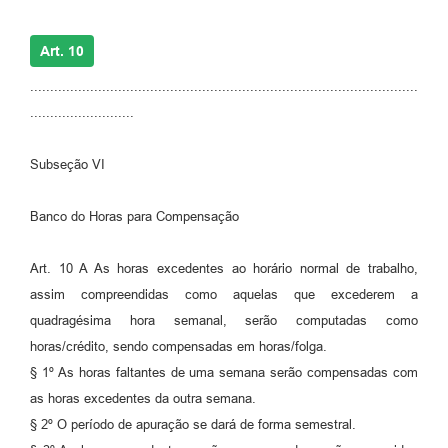
Art. 10
.................................................................................................
..........................
Subseção VI
Banco do Horas para Compensação
Art. 10 A As horas excedentes ao horário normal de trabalho,
assim compreendidas como aquelas que excederem a
quadragésima hora semanal, serão computadas como
horas/crédito, sendo compensadas em horas/folga.
§ 1º As horas faltantes de uma semana serão compensadas com
as horas excedentes da outra semana.
§ 2º O período de apuração se dará de forma semestral.