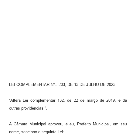
Fila de espera SUS
Canal da Ouvidoria
Prevican
Publicações
Vigilância em Saúde
Creche Municipal
Plano Diretor
LEI COMPLEMENTAR Nº.: 203, DE 13 DE JULHO DE 2023.
Farmácia Municipal
“Altera Lei complementar 132, de 22 de março de 2019, e dá
REMUME
outras providências.”.
Orientações COVID-19
A Câmara Municipal aprovou, e eu, Prefeito Municipal, em seu
nome, sanciono a seguinte Lei:
Contratos