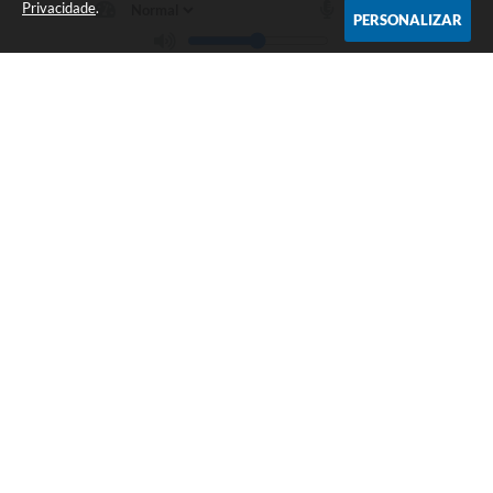
Privacidade
.
PERSONALIZAR
Telefone: (35) 3475-0119
Endereço: Avenida 17 de Dezembro, nº 240 Centro | CEP: 37280-
000
Segunda-feira a Quinta 08:00 às 11:00 e 13:00 às 17:00 Sexta-
feira 8:00 às 11:00 e 12:00 às 16:00
CNPJ: 17.888.090/0001-00
Prefeitura Municipal de Candeias - MG
Versão do Sistema:
3.5.3 - 19/06/2026
Portal atualizado em:
05/08/2026 16:10
Dados Abertos
Copyright Instar - 2006-2026. Todos os direitos reservados -
Instar Tecnologia