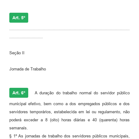
RELATÓRIO ESPORTE MUNICIPAL 2025
Art. 5º
.................................................................................................
...........................
Seção II
Jornada de Trabalho
Art. 6º
A duração do trabalho normal do servidor público
municipal efetivo, bem como a dos empregados públicos e dos
servidores temporários, estabelecida em lei ou regulamento, não
poderá exceder a 8 (oito) horas diárias e 40 (quarenta) horas
semanais.
§ 1º As jornadas de trabalho dos servidores públicos municipais,