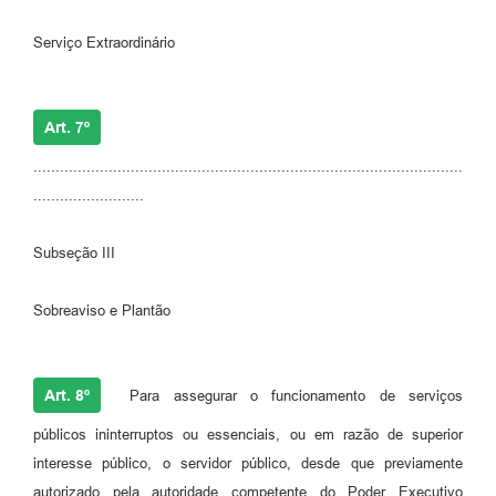
Serviço Extraordinário
Art. 7º
.................................................................................................
.........................
Subseção III
Sobreaviso e Plantão
Art. 8º
Para assegurar o funcionamento de serviços
públicos ininterruptos ou essenciais, ou em razão de superior
interesse público, o servidor público, desde que previamente
autorizado pela autoridade competente do Poder Executivo