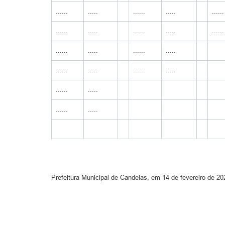
......
.....
......
.....
......
......
.....
......
.....
......
......
.....
......
.....
......
.....
......
.....
......
.....
......
.....
Prefeitura Municipal de Candeias, em 14 de fevereiro de 20