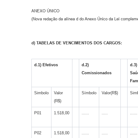
ANEXO ÚNICO
(Nova redação da alínea d do Anexo Único da Lei compleme
d) TABELAS DE VENCIMENTOS DOS CARGOS:
d.1) Efetivos
d.2)
d.3)
Comissionados
Saú
Fam
Simbolo
Valor
Símbolo
Valor(R$)
Sim
(R$)
P01
1.518,00
......
.....
......
P02
1.518,00
......
.....
......