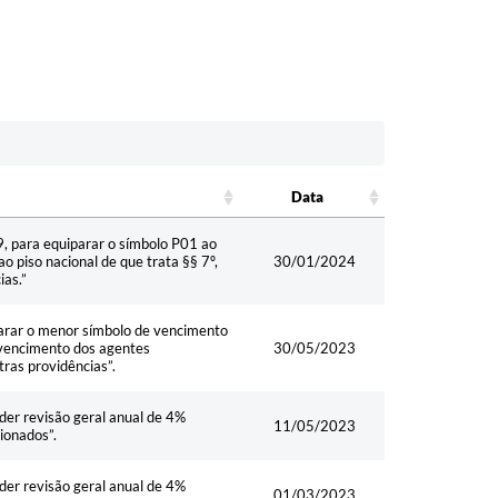
Data
Data
9, para equiparar o símbolo P01 ao
o piso nacional de que trata §§ 7º,
30/01/2024
ias.”
parar o menor símbolo de vencimento
o vencimento dos agentes
30/05/2023
ras providências”.
der revisão geral anual de 4%
11/05/2023
ionados”.
der revisão geral anual de 4%
01/03/2023