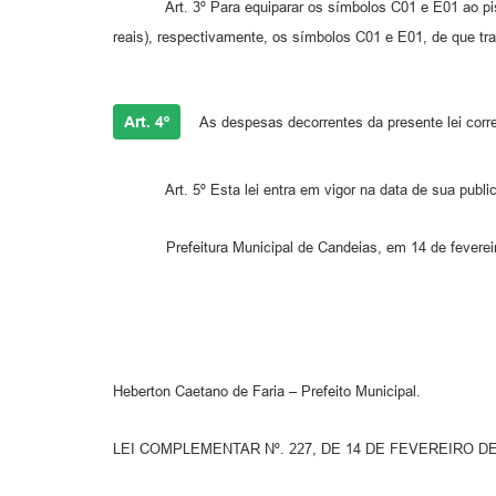
Art. 3º Para equiparar os símbolos C01 e E01 ao piso na
reais), respectivamente, os símbolos C01 e E01, de que tra
Art. 4º
As despesas decorrentes da presente lei corr
Art. 5º Esta lei entra em vigor na data de sua publicaçã
Prefeitura Municipal de Candeias, em 14 de fevereir
Heberton Caetano de Faria – Prefeito Municipal.
LEI COMPLEMENTAR Nº. 227, DE 14 DE FEVEREIRO DE