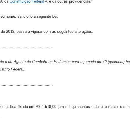
198 da
Constituição Federal
, e dá outras providências.”
seu nome, sanciono a seguinte Lei:
 2019, passa a vigorar com as seguintes alterações:
..............................................
de e do Agente de Combate às Endemias para a jornada de 40 (quarenta) hora
strito Federal.
..............................................
gente, fica fixado em R$ 1.518,00 (um mil quinhentos e dezoito reais), o sí
.