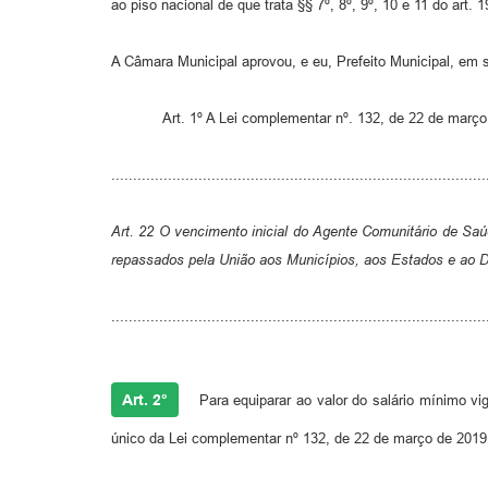
ao piso nacional de que trata §§ 7º, 8º, 9º, 10 e 11 do art. 
A Câmara Municipal aprovou, e eu, Prefeito Municipal, em 
Art. 1º A Lei complementar nº. 132, de 22 de março de
......................................................................................
Art. 22 O vencimento inicial do Agente Comunitário de Saú
repassados pela União aos Municípios, aos Estados e ao Di
......................................................................................
Art. 2°
Para equiparar ao valor do salário mínimo vi
único da Lei complementar nº 132, de 22 de março de 2019