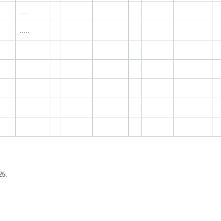
.....
.....
25.