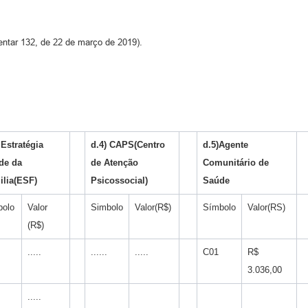
ntar 132, de 22 de março de 2019).
 Estratégia
d.4) CAPS(Centro
d.5)Agente
de da
de Atenção
Comunitário de
ilia(ESF)
Psicossocial)
Saúde
bolo
Valor
Simbolo
Valor(R$)
Símbolo
Valor(RS)
(R$)
.....
......
.....
C01
R$
3.036,00
.....