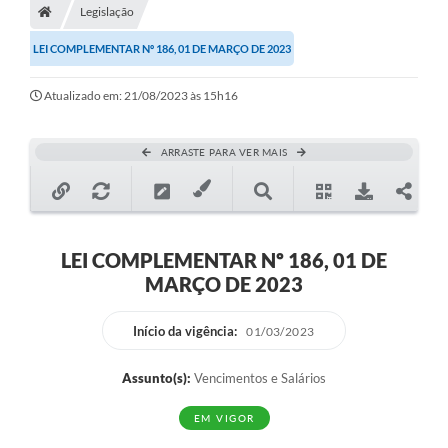
Legislação
Diário Oficial
LEI COMPLEMENTAR Nº 186, 01 DE MARÇO DE 2023
TRANSPARÊNCIA
Atualizado em: 21/08/2023 às 15h16
Contato
Notícias
ARRASTE PARA VER MAIS
Iluminação Pública
Denúncia de Lotes sujos e entulhos
LEI COMPLEMENTAR Nº 186, 01 DE
Conselhos Municipais
MARÇO DE 2023
Sala Mineira
Início da vigência:
01/03/2023
Lei Paulo Gustavo
Assunto(s):
Vencimentos e Salários
A Nossa Cidade
EM VIGOR
Portal da Transparência