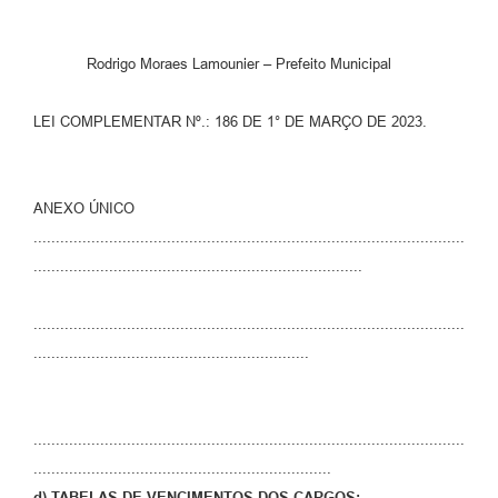
RELATÓRIO ESPORTE MUNICIPAL 2025
Rodrigo Moraes Lamounier – Prefeito Municipal
LEI COMPLEMENTAR Nº.: 186 DE 1° DE MARÇO DE 2023.
ANEXO ÚNICO
.................................................................................................
..........................................................................
.................................................................................................
..............................................................
.................................................................................................
...................................................................
d) TABELAS DE VENCIMENTOS DOS CARGOS: