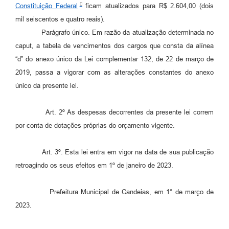
Constituição Federal
ficam atualizados para R$ 2.604,00 (dois
Carta de Serviços
mil seiscentos e quatro reais).
Parágrafo único. Em razão da atualização determinada no
Legislação
caput, a tabela de vencimentos dos cargos que consta da alínea
Editais
“d” do anexo único da Lei complementar 132, de 22 de março de
2019, passa a vigorar com as alterações constantes do anexo
Legislação para Concurso
único da presente lei.
Sic
Art. 2º As despesas decorrentes da presente lei correm
Transparência dos recursos municipais empregado no
por conta de dotações próprias do orçamento vigente.
combate à pandemia do COVID -19
Lei Aldir Blanc
Art. 3º. Esta lei entra em vigor na data de sua publicação
retroagindo os seus efeitos em 1º de janeiro de 2023.
PNAB - CICLO 2
Prestação de Contas Secretária de Saúde
Prefeitura Municipal de Candeias, em 1° de março de
2023.
Prestação de Contas Secretaria de Educação