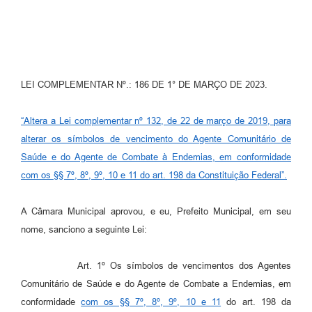
Fila de espera SUS
Canal da Ouvidoria
Prevican
LEI COMPLEMENTAR Nº.: 186 DE 1° DE MARÇO DE 2023.
Publicações
“Altera a Lei complementar nº 132, de 22 de março de 2019, para
Vigilância em Saúde
alterar os símbolos de vencimento do Agente Comunitário de
Saúde e do Agente de Combate à Endemias, em conformidade
Creche Municipal
com os §§ 7º, 8º, 9º, 10 e 11 do art. 198 da Constituição Federal”.
Plano Diretor
A Câmara Municipal aprovou, e eu, Prefeito Municipal, em seu
Farmácia Municipal
nome, sanciono a seguinte Lei:
REMUME
Art. 1º Os símbolos de vencimentos dos Agentes
Orientações COVID-19
Comunitário de Saúde e do Agente de Combate a Endemias, em
conformidade
com os §§ 7º, 8º, 9º, 10 e 11
do art. 198 da
Contratos