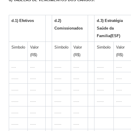
d.1) Efetivos
d.2)
d.3) Estratégia
Comissionados
Saúde da
Familia(ESF)
Simbolo
Valor
Símbolo
Valor
Simbolo
Valor
(R$)
(R$)
(R$)
....
....
......
.....
......
.....
......
.....
......
.....
......
.....
......
.....
......
.....
......
.....
......
.....
......
.....
......
.....
......
.....
......
.....
......
.....
......
.....