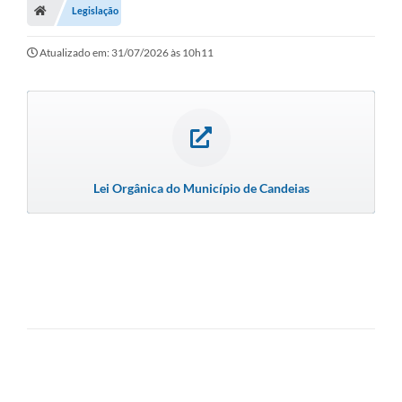
Legislação
Diário Oficial
Atualizado em: 31/07/2026 às 10h11
TRANSPARÊNCIA
Contato
Notícias
Iluminação Pública
Lei Orgânica do Município de Candeias
Denúncia de Lotes sujos e entulhos
Conselhos Municipais
Sala Mineira
Lei Paulo Gustavo
A Nossa Cidade
Portal da Transparência