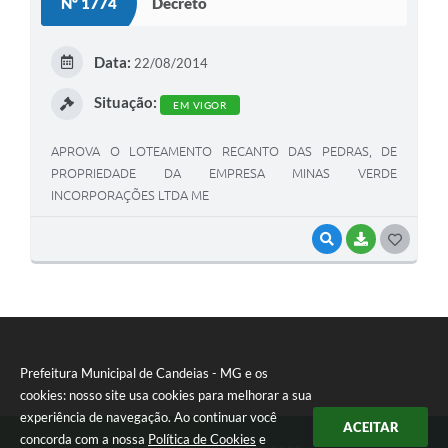
Nº 1774
Decreto
T
E
Data:
22/08/2014
I
Situação:
EM VIGOR
APROVA O LOTEAMENTO RECANTO DAS PEDRAS, DE
PROPRIEDADE DA EMPRESA MINAS VERDE
INCORPORAÇÕES LTDA ME
VISUALIZAR
BAIXAR
G
O
S
T
E
Prefeitura Municipal de Candeias - MG e os
cookies: nosso site usa cookies para melhorar a sua
I
experiência de navegação. Ao continuar você
ACEITAR
concorda com a nossa
Política de Cookies
e