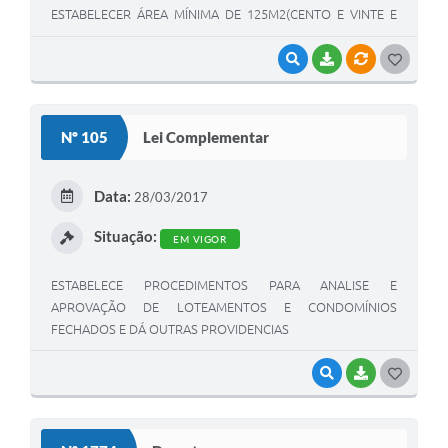
ESTABELECER ÁREA MÍNIMA DE 125M2(CENTO E VINTE E
CINCO METROS QUADRADOS) PARA NOVOS LOTES EM
PARCELAMENTOS DE SOLOS PARA FINS DE HABITAÇÕES
VISUALIZAR
BAIXAR
VÍNCULOS
G
POPULARES OU DE INTERESSE SOCIAL E DÁ OUTRAS
O
PROVIDENCIAS.”
S
Nº 105
Lei Complementar
T
E
Data:
28/03/2017
I
Situação:
EM VIGOR
ESTABELECE PROCEDIMENTOS PARA ANALISE E
APROVAÇÃO DE LOTEAMENTOS E CONDOMÍNIOS
FECHADOS E DÁ OUTRAS PROVIDENCIAS
VISUALIZAR
BAIXAR
G
O
S