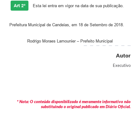
Art 2º
Esta lei entra em vigor na data de sua publicação.
Carta de Serviços
Legislação
Prefeitura Municipal de Candeias, em 18 de Setembro de 2018.
Editais
Rodrigo Moraes Lamounier – Prefeito Municipal
Legislação para Concurso
Autor
Sic
Executivo
Transparência dos recursos municipais empregado no
combate à pandemia do COVID -19
Lei Aldir Blanc
* Nota: O conteúdo disponibilizado é meramente informativo não
PNAB - CICLO 2
substituindo o original publicado em Diário Oficial.
Prestação de Contas Secretária de Saúde
Prestação de Contas Secretaria de Educação