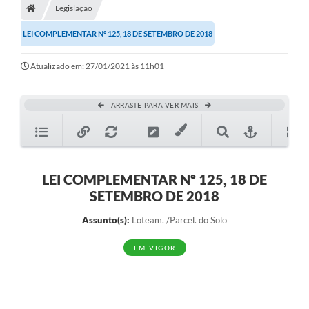
Legislação
Diário Oficial
LEI COMPLEMENTAR Nº 125, 18 DE SETEMBRO DE 2018
TRANSPARÊNCIA
Atualizado em: 27/01/2021 às 11h01
Contato
Notícias
ARRASTE PARA VER MAIS
Iluminação Pública
Denúncia de Lotes sujos e entulhos
LEI COMPLEMENTAR Nº 125, 18 DE
Conselhos Municipais
SETEMBRO DE 2018
Sala Mineira
Assunto(s):
Loteam. /Parcel. do Solo
Lei Paulo Gustavo
EM VIGOR
A Nossa Cidade
Portal da Transparência