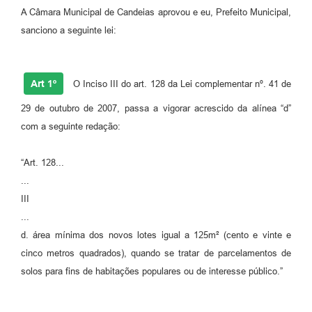
A Câmara Municipal de Candeias aprovou e eu, Prefeito Municipal,
Fila de espera SUS
sanciono a seguinte lei:
Canal da Ouvidoria
Prevican
Art 1º
O Inciso III do art. 128 da Lei complementar nº. 41 de
Publicações
29 de outubro de 2007, passa a vigorar acrescido da alínea “d”
com a seguinte redação:
Vigilância em Saúde
Creche Municipal
“Art. 128...
...
Plano Diretor
III
...
Farmácia Municipal
d. área mínima dos novos lotes igual a 125m² (cento e vinte e
REMUME
cinco metros quadrados), quando se tratar de parcelamentos de
solos para fins de habitações populares ou de interesse público.”
Orientações COVID-19
Contratos