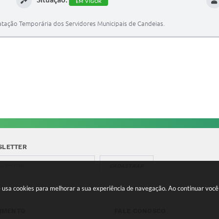
EM VIGOR
tação Temporária dos Servidores Municipais de Candeias.
SLETTER
CADASTRAR
te usa cookies para melhorar a sua experiência de navegação. Ao continuar vo
IMENTO
FALE CONOSCO