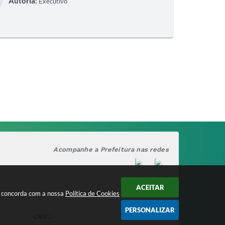
Autoria:
Executivo
S
T
E
I
Acompanhe a Prefeitura nas redes
ACEITAR
cê concorda com a nossa
Política de Cookies
PERSONALIZAR
CNPJ