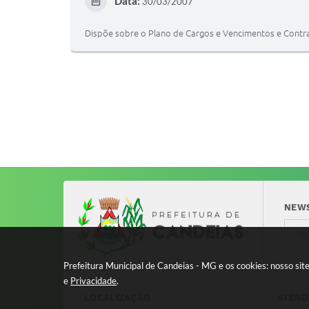
Data:
30/03/2007
Dispõe sobre o Plano de Cargos e Vencimentos e Contra
NEW
Prefeitura Municipal de Candeias - MG e os cookies: nosso si
e
Privacidade
.
LOCALIZAÇÃO
ATEND