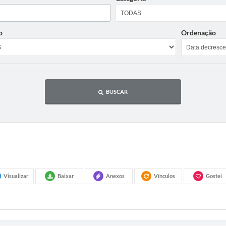
o
Ordenação
BUSCAR
Visualizar
Baixar
Anexos
Vínculos
Gostei