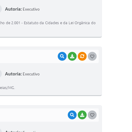
O
Autoria:
Executivo
S
T
ulho de 2.001 - Estatuto da Cidades e da Lei Orgânica do
E
I
VISUALIZAR
BAIXAR
VÍNCULOS
G
O
Autoria:
Executivo
S
T
deias/MG.
E
I
VISUALIZAR
BAIXAR
G
O