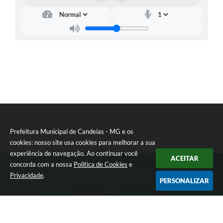
RELATÓRIO ESPORTE MUNICIPAL 2025
Prefeitura Municipal de Candeias - MG e os
cookies: nosso site usa cookies para melhorar a sua
experiência de navegação. Ao continuar você
ACEITAR
concorda com a nossa
Política de Cookies
e
Telefone: (35) 3475-0119
Privacidade
.
Endereço: Avenida 17 de Dezembro, nº 240 Centro | CEP: 37280-
PERSONALIZAR
000
Segunda-feira a Quinta 08:00 às 11:00 e 13:00 às 17:00 Sexta-
feira 8:00 às 11:00 e 12:00 às 16:00
CNPJ: 17.888.090/0001-00