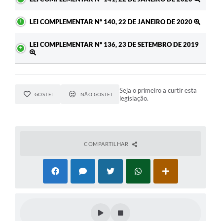
Carta de Serviços
LEI COMPLEMENTAR Nº 140, 22 DE JANEIRO DE 2020
Legislação
LEI COMPLEMENTAR Nº 136, 23 DE SETEMBRO DE 2019
Editais
Legislação para Concurso
Seja o primeiro a curtir esta
GOSTEI
NÃO GOSTEI
Sic
legislação.
Transparência dos recursos municipais empregado no
combate à pandemia do COVID -19
COMPARTILHAR
Lei Aldir Blanc
PNAB - CICLO 2
Prestação de Contas Secretária de Saúde
Prestação de Contas Secretaria de Educação