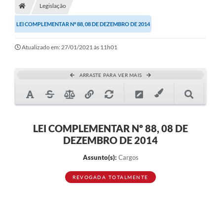
Legislação
Diário Oficial
LEI COMPLEMENTAR Nº 88, 08 DE DEZEMBRO DE 2014
TRANSPARÊNCIA
Atualizado em: 27/01/2021 às 11h01
Contato
Notícias
ARRASTE PARA VER MAIS
Iluminação Pública
Denúncia de Lotes sujos e entulhos
LEI COMPLEMENTAR Nº 88, 08 DE
Conselhos Municipais
DEZEMBRO DE 2014
Sala Mineira
Assunto(s):
Cargos
Lei Paulo Gustavo
REVOGADA TOTALMENTE
A Nossa Cidade
Portal da Transparência