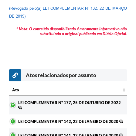
Fila de espera SUS
(Revogado pelo(a) LEI COMPLEMENTAR Nº 132, 22 DE MARÇO
DE 2019)
Canal da Ouvidoria
* Nota: O conteúdo disponibilizado é meramente informativo não
Prevican
substituindo o original publicado em Diário Oficial.
Publicações
Vigilância em Saúde
Creche Municipal
Atos relacionados por assunto
Plano Diretor
Ato
Farmácia Municipal
Ato
LEI COMPLEMENTAR Nº 177, 25 DE OUTUBRO DE 2022
REMUME
Orientações COVID-19
LEI COMPLEMENTAR Nº 142, 22 DE JANEIRO DE 2020
Contratos
LEI COMPLEMENTAR Nº 141, 22 DE JANEIRO DE 2020