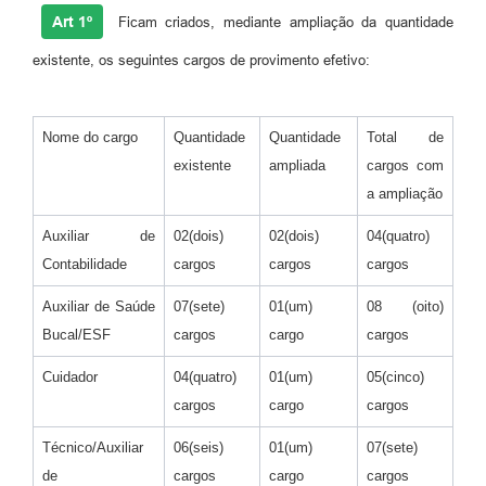
Art 1º
Ficam criados, mediante ampliação da quantidade
Carta de Serviços
existente, os seguintes cargos de provimento efetivo:
Legislação
Editais
Nome do cargo
Quantidade
Quantidade
Total de
existente
ampliada
cargos com
Legislação para Concurso
a ampliação
Sic
Auxiliar de
02(dois)
02(dois)
04(quatro)
Transparência dos recursos municipais empregado no
Contabilidade
cargos
cargos
cargos
combate à pandemia do COVID -19
Auxiliar de Saúde
07(sete)
01(um)
08 (oito)
Lei Aldir Blanc
Bucal/ESF
cargos
cargo
cargos
PNAB - CICLO 2
Cuidador
04(quatro)
01(um)
05(cinco)
cargos
cargo
cargos
Prestação de Contas Secretária de Saúde
Técnico/Auxiliar
06(seis)
01(um)
07(sete)
Prestação de Contas Secretaria de Educação
de
cargos
cargo
cargos