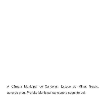
Fila de espera SUS
Canal da Ouvidoria
Prevican
Publicações
Vigilância em Saúde
Creche Municipal
Plano Diretor
Farmácia Municipal
REMUME
A Câmara Municipal de Candeias, Estado de Minas Gerais,
aprovou e eu, Prefeito Municipal sanciono a seguinte Lei:
Orientações COVID-19
Contratos