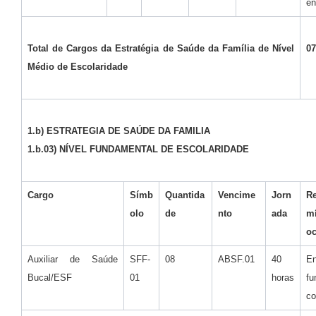
e
Total de Cargos da Estratégia de Saúde da Família de Nível
07
Médio de Escolaridade
1.b) ESTRATEGIA DE SAÚDE DA FAMILIA
1.b.03) NÍVEL FUNDAMENTAL DE ESCOLARIDADE
Cargo
Símb
Quantida
Vencime
Jorn
Re
olo
de
nto
ada
m
o
Auxiliar de Saúde
SFF-
08
ABSF.01
40
En
Bucal/ESF
01
horas
fu
co