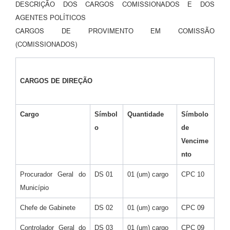
DESCRIÇÃO DOS CARGOS COMISSIONADOS E DOS
AGENTES POLÍTICOS
CARGOS DE PROVIMENTO EM COMISSÃO
(COMISSIONADOS)
CARGOS DE DIREÇÃO
Cargo
Símbol
Quantidade
Símbolo
o
de
Vencime
nto
Procurador Geral do
DS 01
01 (um) cargo
CPC 10
Município
Chefe de Gabinete
DS 02
01 (um) cargo
CPC 09
Controlador Geral do
DS 03
01 (um) cargo
CPC 09