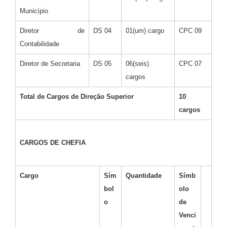
Município
Diretor de
DS 04
01(um) cargo
CPC 09
Contabilidade
Diretor de Secretaria
DS 05
06(seis)
CPC 07
cargos
Total de Cargos de Direção Superior
10
cargos
CARGOS DE CHEFIA
Cargo
Sím
Quantidade
Símb
bol
olo
o
de
Venci