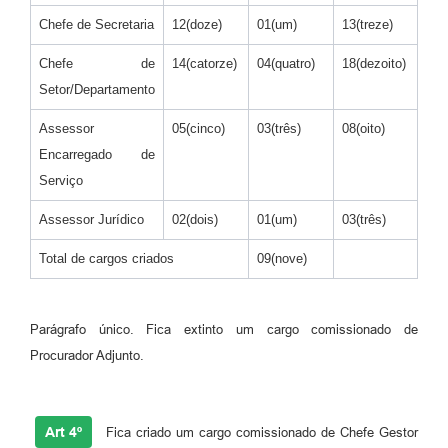
Chefe de Secretaria
12(doze)
01(um)
13(treze)
Chefe de
14(catorze)
04(quatro)
18(dezoito)
Setor/Departamento
Assessor
05(cinco)
03(três)
08(oito)
Encarregado de
Serviço
Assessor Jurídico
02(dois)
01(um)
03(três)
Total de cargos criados
09(nove)
Parágrafo único. Fica extinto um cargo comissionado de
Procurador Adjunto.
Art 4º
Fica criado um cargo comissionado de Chefe Gestor