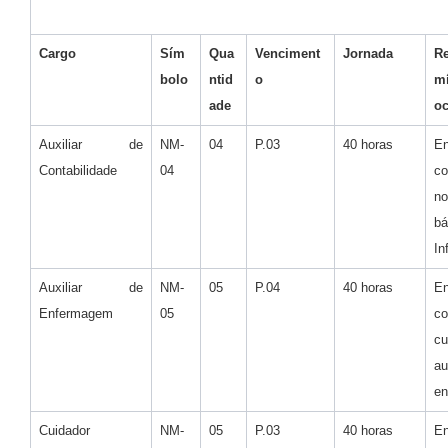
Cargo
Sím
Qua
Venciment
Jornada
Re
bolo
ntid
o
m
ade
o
Auxiliar de
NM-
04
P.03
40 horas
E
Contabilidade
04
c
no
bá
In
Auxiliar de
NM-
05
P.04
40 horas
E
Enfermagem
05
c
c
a
e
Cuidador
NM-
05
P.03
40 horas
E