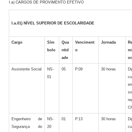
I.a) CARGOS DE PROVIMENTO EFETIVO
I.a.01) NÍVEL SUPERIOR DE ESCOLARIDADE
Cargo
Sím
Qua
Venciment
Jornada
Re
bolo
ntid
o
m
ade
o
Assistente Social
NS-
05
P.09
30 horas
D
01
cu
e
s
r
C
Engenheiro de
NS-
01
P.13
30 horas
D
Segurança do
20
cu