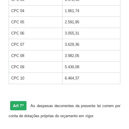
CPC 04
1.861,74
CPC 05
2.591,95
CPC 06
3.055,31
CPC 07
3.629,36
CPC 08
3.982,05
CPC 09
5.430,08
CPC 10
6.464,37
Art 7º
As despesas decorrentes da presente lei correm por
conta de dotações próprias do orçamento em vigor.