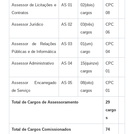
Assessor de Licitações e
AS 01
02(dois)
CPC
Contratos
cargos
08
Assessor Jurídico
AS 02
03(três)
CPC
cargos
06
Assessor de Relações
AS 03
01(um)
CPC
Públicas e de Informática
cargo
04
Assessor Administrativo
AS 04
15(quinze)
CPC
cargos
01
Assessor Encarregado
AS 05
08(oito)
CPC
de Serviço
cargos
01
Total de Cargos de Assessoramento
29
cargo
s
Total de Cargos Comissionados
74