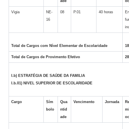
ade
o
Vigia
NE-
08
P.01
40 horas
En
16
fu
in
Total de Cargos com Nível Elementar de Escolaridade
18
Total de Cargos de Provimento Efetivo
28
I.b) ESTRATÉGIA DE SAÚDE DA FAMILIA
I.b.01) NIVEL SUPERIOR DE ESCOLARIDADE
Cargo
Sím
Qua
Vencimento
Jornada
Re
bolo
ntid
m
ade
o