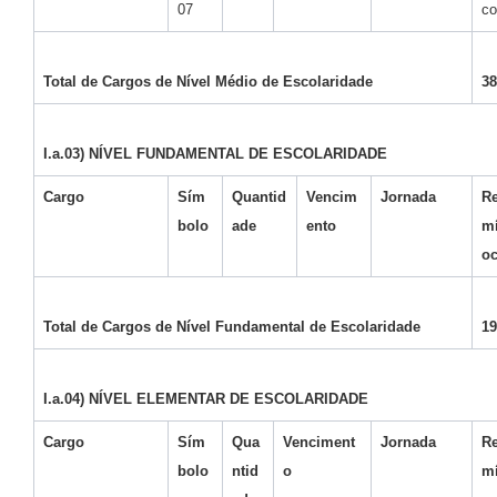
07
co
Total de Cargos de Nível Médio de Escolaridade
38
I.a.03) NÍVEL FUNDAMENTAL DE ESCOLARIDADE
Cargo
Sím
Quantid
Vencim
Jornada
Re
bolo
ade
ento
m
o
Total de Cargos de Nível Fundamental de Escolaridade
19
I.a.04) NÍVEL ELEMENTAR DE ESCOLARIDADE
Cargo
Sím
Qua
Venciment
Jornada
Re
bolo
ntid
o
m