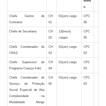
ment
o
Chefe Gestor de
CH
01(um) cargo
CPC
Contratos
01
06
Chefe de Secretaria
CH
13(treze)
CPC
02
cargos
05
Chefe Coordenador do
CH
01(um) cargo
CPC
CRAS
03
03
Chefe Supervisor do
CH
01(um) cargo
CPC
Programa Criança Feliz
04
03
Chefe Coordenador do
CH
01(um) cargo
CPC
Serviço de Proteção
05
03
Social Especial de Alta
Complexidade na
Modalidade Abrigo