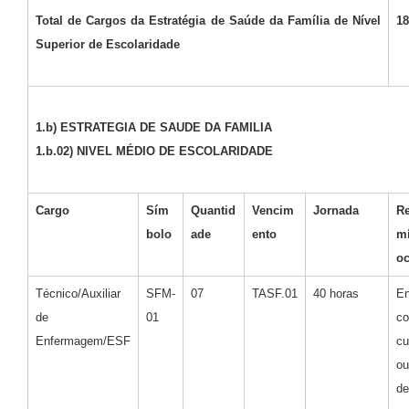
Total de Cargos da Estratégia de Saúde da Família de Nível
18
Superior de Escolaridade
1.b) ESTRATEGIA DE SAUDE DA FAMILIA
1.b.02) NIVEL MÉDIO DE ESCOLARIDADE
Cargo
Sím
Quantid
Vencim
Jornada
Re
bolo
ade
ento
m
o
Técnico/Auxiliar
SFM-
07
TASF.01
40 horas
E
de
01
c
Enfermagem/ESF
cu
ou
de