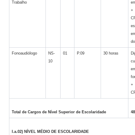
Trabalho
em
+ 
es
e
do
Fonoaudiólogo
NS-
01
P.09
30 horas
D
10
cu
e
fo
+ 
C
Total de Cargos de Nível Superior de Escolaridade
48
I.a.02) NÍVEL MÉDIO DE ESCOLARIDADE