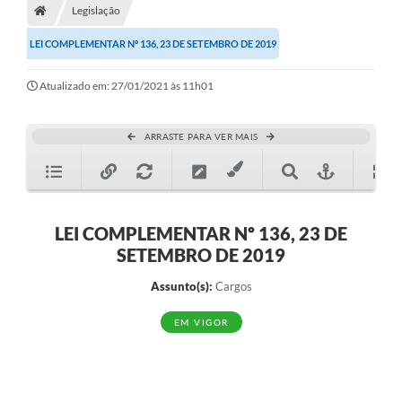
Legislação
Diário Oficial
LEI COMPLEMENTAR Nº 136, 23 DE SETEMBRO DE 2019
TRANSPARÊNCIA
Atualizado em: 27/01/2021 às 11h01
Contato
Notícias
ARRASTE PARA VER MAIS
Iluminação Pública
Denúncia de Lotes sujos e entulhos
LEI COMPLEMENTAR Nº 136, 23 DE
Conselhos Municipais
SETEMBRO DE 2019
Sala Mineira
Assunto(s):
Cargos
Lei Paulo Gustavo
EM VIGOR
A Nossa Cidade
Portal da Transparência