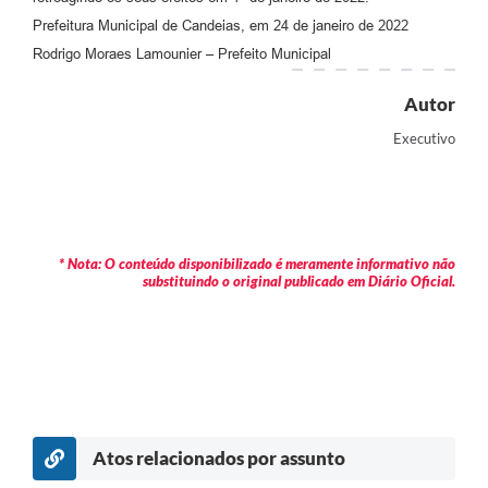
Prefeitura Municipal de Candeias, em 24 de janeiro de 2022
Carta de Serviços
Rodrigo Moraes Lamounier – Prefeito Municipal
Legislação
Autor
Editais
Executivo
Legislação para Concurso
Sic
Transparência dos recursos municipais empregado no
* Nota: O conteúdo disponibilizado é meramente informativo não
combate à pandemia do COVID -19
substituindo o original publicado em Diário Oficial.
Lei Aldir Blanc
PNAB - CICLO 2
Prestação de Contas Secretária de Saúde
Prestação de Contas Secretaria de Educação
Atos relacionados por assunto