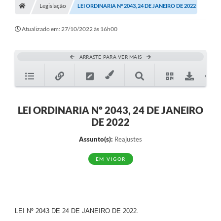
Legislação
LEI ORDINARIA Nº 2043, 24 DE JANEIRO DE 2022
Diário Oficial
Atualizado em: 27/10/2022 às 16h00
TRANSPARÊNCIA
Contato
ARRASTE PARA VER MAIS
Notícias
Iluminação Pública
LEI ORDINARIA Nº 2043, 24 DE JANEIRO
Denúncia de Lotes sujos e entulhos
DE 2022
Conselhos Municipais
Assunto(s):
Reajustes
Sala Mineira
EM VIGOR
Lei Paulo Gustavo
A Nossa Cidade
LEI Nº 2043 DE 24 DE JANEIRO DE 2022.
Portal da Transparência