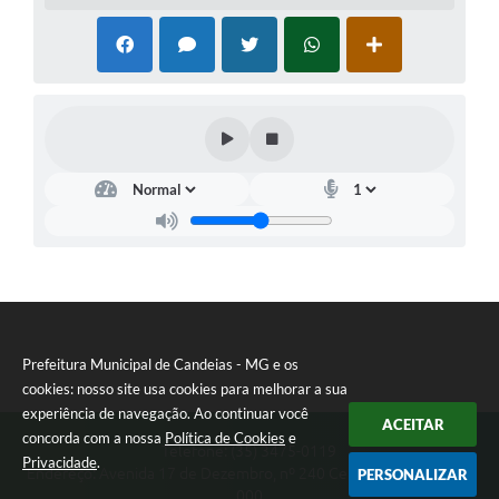
Prefeitura Municipal de Candeias - MG e os
cookies: nosso site usa cookies para melhorar a sua
experiência de navegação. Ao continuar você
ACEITAR
concorda com a nossa
Política de Cookies
e
Telefone: (35) 3475-0119
Privacidade
.
Endereço: Avenida 17 de Dezembro, nº 240 Centro | CEP: 37280-
PERSONALIZAR
000