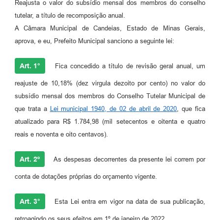
Reajusta o valor do subsídio mensal dos membros do conselho
Fila de espera SUS
tutelar, a título de recomposição anual.
A Câmara Municipal de Candeias, Estado de Minas Gerais,
Canal da Ouvidoria
aprova, e eu, Prefeito Municipal sanciono a seguinte lei:
Prevican
Art. 1°
Fica concedido a título de revisão geral anual, um
Publicações
reajuste de 10,18% (dez virgula dezoito por cento) no valor do
Vigilância em Saúde
subsídio mensal dos membros do Conselho Tutelar Municipal de
que trata a
Lei municipal 1940, de 02 de abril de 2020
, que fica
Creche Municipal
atualizado para R$ 1.784,98 (mil setecentos e oitenta e quatro
Plano Diretor
reais e noventa e oito centavos).
Farmácia Municipal
Art. 2º
As despesas decorrentes da presente lei correm por
REMUME
conta de dotações próprias do orçamento vigente.
Orientações COVID-19
Art. 3°
Esta Lei entra em vigor na data de sua publicação,
Contratos
retroagindo os seus efeitos em 1º de janeiro de 2022.