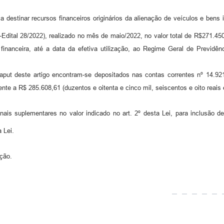
 destinar recursos financeiros originários da alienação de veículos e bens i
-Edital 28/2022), realizado no mês de maio/2022, no valor total de R$271.45
 financeira, até a data da efetiva utilização, ao Regime Geral de Previdên
caput deste artigo encontram-se depositados nas contas correntes nº 14.92
dente a R$ 285.608,61 (duzentos e oitenta e cinco mil, seiscentos e oito reai
nais suplementares no valor indicado no art. 2º desta Lei, para inclusão d
 Lei.
ação.