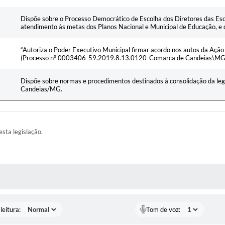
Dispõe sobre o Processo Democrático de Escolha dos Diretores das E
atendimento às metas dos Planos Nacional e Municipal de Educação, e d
“Autoriza o Poder Executivo Municipal firmar acordo nos autos da Ação
(Processo nº 0003406-59.2019.8.13.0120-Comarca de Candeias\MG), 
Dispõe sobre normas e procedimentos destinados à consolidação da legi
Candeias/MG.
esta legislação.
AS MÍDIAS
leitura:
Tom de voz: