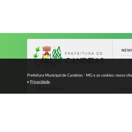
NEW
Prefeitura Municipal de Candeias - MG e os cookies: nosso si
e
Privacidade
.
LOCALIZAÇÃO
ATEND
Avenida 17 de Dezembro, nº 240
Segund
Centro - CEP: 37280-000
11:00 
8:00 à
Versão