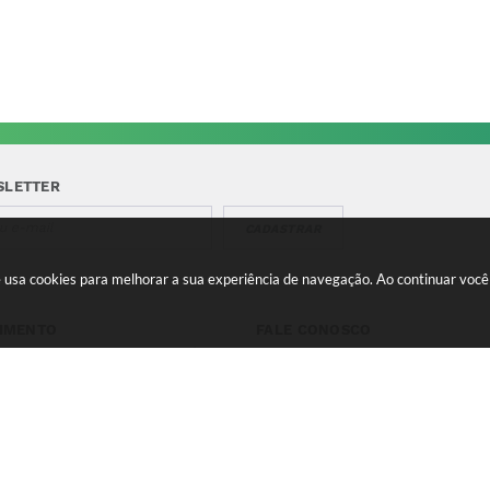
SLETTER
CADASTRAR
te usa cookies para melhorar a sua experiência de navegação. Ao continuar vo
IMENTO
FALE CONOSCO
a-feira a Quinta 08:00 às
Telefone para contato:
e 13:00 às 17:00 Sexta-feira
(35) 3475-0119
s 11:00 e 12:00 às 16:00
contato@candeias.mg.gov.br
 do Sistema:
3.5.3 - 19/06/2026
Portal atualizado em:
06/08