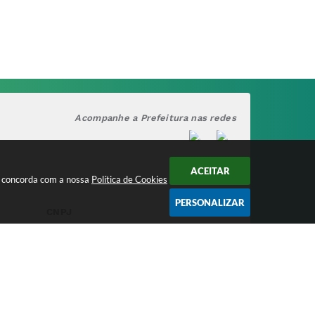
Acompanhe a Prefeitura nas redes
ACEITAR
cê concorda com a nossa
Política de Cookies
PERSONALIZAR
CNPJ
17.888.090/0001-00
/2026 15:38