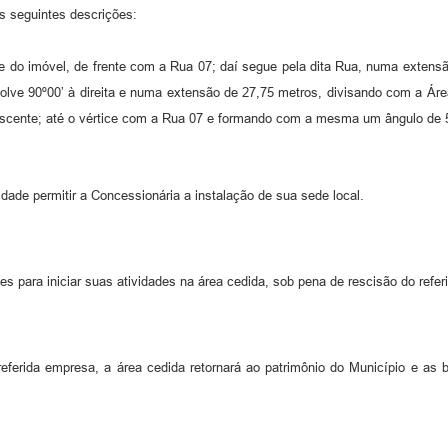
s seguintes descrições:
ice do imóvel, de frente com a Rua 07; daí segue pela dita Rua, numa extensã
olve 90º00’ à direita e numa extensão de 27,75 metros, divisando com a Área
cente; até o vértice com a Rua 07 e formando com a mesma um ângulo de 58°
lidade permitir a Concessionária a instalação de sua sede local.
es para iniciar suas atividades na área cedida, sob pena de rescisão do referi
ferida empresa, a área cedida retornará ao patrimônio do Município e as be