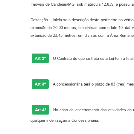
Imóveis de Candeias/MG, sob matrícula 12.839, e possui a
Descrição – Inicia-se a descrição deste perímetro no vért
extensão de 20,00 metros, em divisas com o lote 10; daí v
extensão de 23,45 metros, em divisas com a Área Remanes
Art 2º
O Contrato de que se trata esta Lei tem a fina
Art 3º
A concessionária terá o prazo de 03 (três) mes
Art 4º
No caso de encerramento das atividades da re
qualquer indenização à Concessionária.