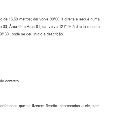
o de 15,50 metros; daí volve 90°00’ à direita e segue numa
 03, Área 02 e Área 01; daí volve 121°29’ à direita e numa
30’, onde se deu início a descrição.
do contrato.
nfeitorias que se fizerem ficarão incorporadas a ele, sem