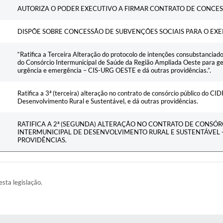
Ementa
AUTORIZA O PODER EXECUTIVO A FIRMAR CONTRATO DE CONCESS
DISPÕE SOBRE CONCESSÃO DE SUBVENÇÕES SOCIAIS PARA O EXE
“Ratifica a Terceira Alteração do protocolo de intenções consubstanciad
do Consórcio Intermunicipal de Saúde da Região Ampliada Oeste para g
urgência e emergência – CIS-URG OESTE e dá outras providências.”.
Ratifica a 3ª (terceira) alteração no contrato de consórcio público do C
Desenvolvimento Rural e Sustentável, e dá outras providências.
RATIFICA A 2ª (SEGUNDA) ALTERAÇÃO NO CONTRATO DE CONSÓ
INTERMUNICIPAL DE DESENVOLVIMENTO RURAL E SUSTENTÁVEL -
PROVIDÊNCIAS.
esta legislação.