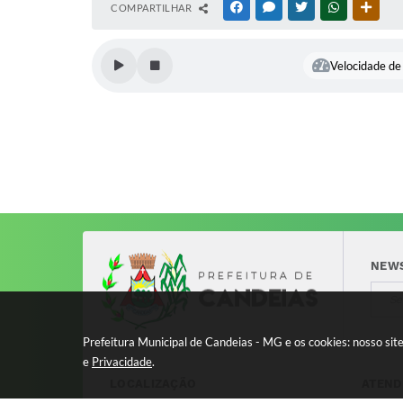
COMPARTILHAR
FACEBOOK
MESSENGER
TWITTER
WHATSAPP
OUTR
Velocidade de 
NEW
Prefeitura Municipal de Candeias - MG e os cookies: nosso si
e
Privacidade
.
LOCALIZAÇÃO
ATEND