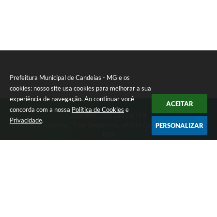
Prefeitura Municipal de Candeias - MG e os
cookies: nosso site usa cookies para melhorar a sua
experiência de navegação. Ao continuar você
ACEITAR
concorda com a nossa
Política de Cookies
e
Telefone: (35) 3475-0119
Privacidade
.
Endereço: Avenida 17 de Dezembro, nº 240 Centro | CEP: 37280-
PERSONALIZAR
000
Segunda-feira a Quinta 08:00 às 11:00 e 13:00 às 17:00 Sexta-
feira 8:00 às 11:00 e 12:00 às 16:00
CNPJ: 17.888.090/0001-00
Prefeitura Municipal de Candeias - MG
Versão do Sistema:
3.5.3 - 19/06/2026
Portal atualizado em:
06/08/2026 15:38