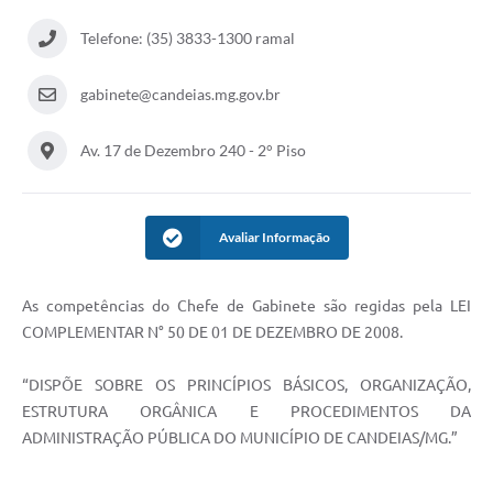
Fila de espera SUS
Telefone: (35) 3833-1300 ramal
Canal da Ouvidoria
gabinete@candeias.mg.gov.br
Prevican
Av. 17 de Dezembro 240 - 2° Piso
Publicações
Vigilância em Saúde
Avaliar Informação
Creche Municipal
Plano Diretor
As competências do Chefe de Gabinete são regidas pela LEI
COMPLEMENTAR N° 50 DE 01 DE DEZEMBRO DE 2008.
Farmácia Municipal
“DISPÕE SOBRE OS PRINCÍPIOS BÁSICOS, ORGANIZAÇÃO,
REMUME
ESTRUTURA ORGÂNICA E PROCEDIMENTOS DA
Orientações COVID-19
ADMINISTRAÇÃO PÚBLICA DO MUNICÍPIO DE CANDEIAS/MG.”
Contratos