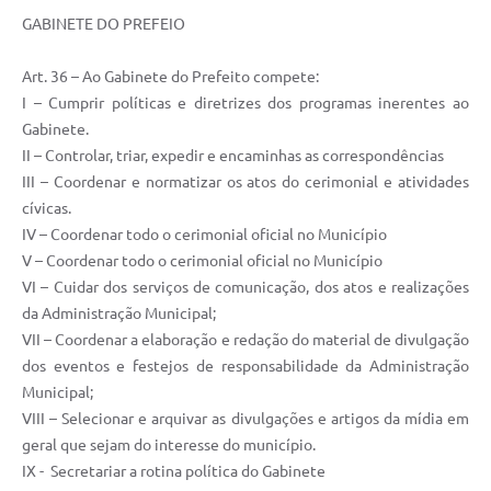
GABINETE DO PREFEIO
Carta de Serviços
Art. 36 – Ao Gabinete do Prefeito compete:
Legislação
I – Cumprir políticas e diretrizes dos programas inerentes ao
Editais
Gabinete.
II – Controlar, triar, expedir e encaminhas as correspondências
Legislação para Concurso
III – Coordenar e normatizar os atos do cerimonial e atividades
cívicas.
Sic
IV – Coordenar todo o cerimonial oficial no Município
Transparência dos recursos municipais empregado no
V – Coordenar todo o cerimonial oficial no Município
combate à pandemia do COVID -19
VI – Cuidar dos serviços de comunicação, dos atos e realizações
da Administração Municipal;
Lei Aldir Blanc
VII – Coordenar a elaboração e redação do material de divulgação
PNAB - CICLO 2
dos eventos e festejos de responsabilidade da Administração
Municipal;
Prestação de Contas Secretária de Saúde
VIII – Selecionar e arquivar as divulgações e artigos da mídia em
geral que sejam do interesse do município.
Prestação de Contas Secretaria de Educação
IX - Secretariar a rotina política do Gabinete