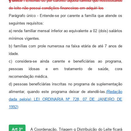
§ único -
Entende-se por carente àquela família que necessitando
do leite não possui condições financeiras em adquiri-los
Carta de Serviços
Parágrafo único - Entende-se por carente a família que atende os
Legislação
seguintes requisitos:
a) renda familiar mensal inferior ao equivalente a 02 (dois) salários
Editais
mínimos vigentes.
Legislação para Concurso
b) famílias com prole numerosa na faixa etária de até 7 anos de
idade.
Sic
c) considera-se ainda carente e beneficiárias ao programa,
pessoas idosas e em tratamento de saúde, cora
Transparência dos recursos municipais empregado no
combate à pandemia do COVID -19
recomendação médica.
d) pessoas beneficiárias inscritas no programa de suplementação
Lei Aldir Blanc
alimentar, quando este programa deixar de atendê-las.
(Redação
PNAB - CICLO 2
dada pelo(a) LEI ORDINARIA Nº 728, 07 DE JANEIRO DE
1992)
Prestação de Contas Secretária de Saúde
Prestação de Contas Secretaria de Educação
Art 3º
A Coordenação, Triagem g Distribuição do Leite ficará