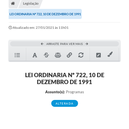
Legislação
Diário Oficial
LEI ORDINARIA Nº 722, 10 DE DEZEMBRO DE 1991
TRANSPARÊNCIA
Atualizado em: 27/01/2021 às 11h01
Contato
Notícias
ARRASTE PARA VER MAIS
Iluminação Pública
Denúncia de Lotes sujos e entulhos
LEI ORDINARIA Nº 722, 10 DE
Conselhos Municipais
DEZEMBRO DE 1991
Sala Mineira
Assunto(s):
Programas
Lei Paulo Gustavo
ALTERADA
A Nossa Cidade
Portal da Transparência