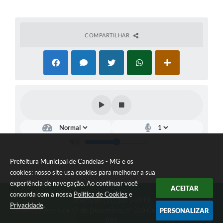
COMPARTILHAR
Prefeitura Municipal de Candeias - MG e os
cookies: nosso site usa cookies para melhorar a sua
experiência de navegação. Ao continuar você
ACEITAR
concorda com a nossa
Política de Cookies
e
Telefone: (35) 3475-0119
Privacidade
.
Endereço: Avenida 17 de Dezembro, nº 240 Centro | CEP: 37280-
PERSONALIZAR
000