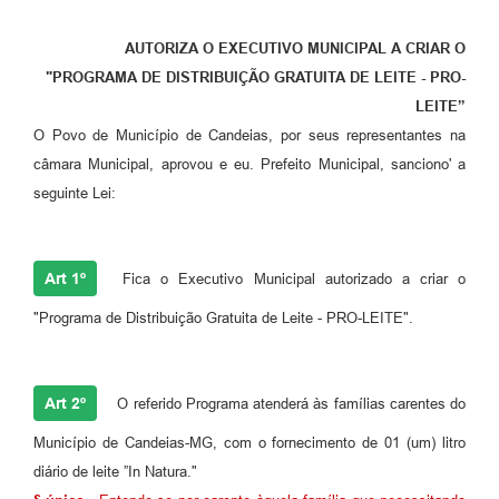
Fila de espera SUS
AUTORIZA O EXECUTIVO MUNICIPAL A CRIAR O
Canal da Ouvidoria
"PROGRAMA DE DISTRIBUIÇÃO GRATUITA DE LEITE - PRO-
LEITE”
Prevican
O Povo de Município de Candeias, por seus representantes na
câmara Municipal, aprovou e eu. Prefeito Municipal, sanciono' a
Publicações
seguinte Lei:
Vigilância em Saúde
Creche Municipal
Art 1º
Fica o Executivo Municipal autorizado a criar o
Plano Diretor
"Programa de Distribuição Gratuita de Leite - PRO-LEITE".
Farmácia Municipal
REMUME
Art 2º
O referido Programa atenderá às famílias carentes do
Orientações COVID-19
Município de Candeias-MG, com o fornecimento de 01 (um) litro
diário de leite ”In Natura."
Contratos