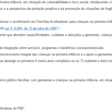
rimeira infância, em situação de vulnerabilidade e risco social, fortalecendo v
órios e a perspectiva da proteção proativa e da prevenção de situações de frag
riorizar o acolhimento em Famílias Acolhedoras para crianças na primeira infâ
, da
Lei nº 8.069, de 13 de julho de 1990
;
te que abordem especificidades, cuidados e atenções a gestantes, crianças 
da integração entre serviços, programas e benefícios socioassistenciais;
desenvolvimento integral das crianças na primeira infância e o apoio a gestante
que abrange os primeiros 6 (seis) anos completos ou os 72 (setenta e dois) m
 público famílias com gestantes e crianças na primeira infância, em situaçã
eficiárias do PBF;