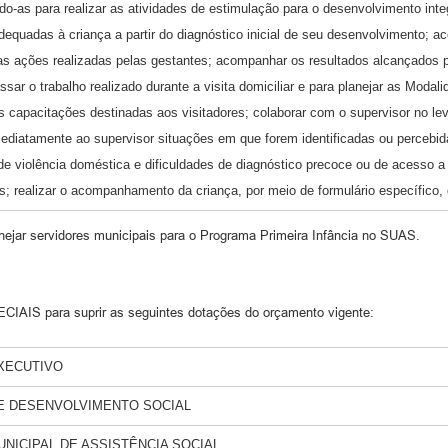
do-as para realizar as atividades de estimulação para o desenvolvimento integ
dequadas à criança a partir do diagnóstico inicial de seu desenvolvimento; 
e as ações realizadas pelas gestantes; acompanhar os resultados alcançados pe
ar o trabalho realizado durante a visita domiciliar e para planejar as Modal
 das capacitações destinadas aos visitadores; colaborar com o supervisor no
mediatamente ao supervisor situações em que forem identificadas ou percebi
de violência doméstica e dificuldades de diagnóstico precoce ou de acesso a 
os; realizar o acompanhamento da criança, por meio de formulário específico,
nejar servidores municipais para o Programa Primeira Infância no SUAS.
IS para suprir as seguintes dotações do orçamento vigente:
XECUTIVO
DE DESENVOLVIMENTO SOCIAL
NICIPAL DE ASSISTÊNCIA SOCIAL