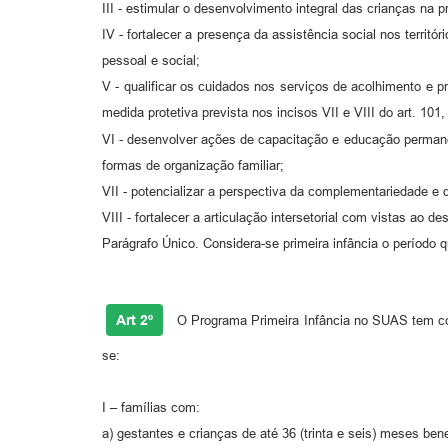
III - estimular o desenvolvimento integral das crianças na p
IV - fortalecer a presença da assistência social nos territ
pessoal e social;
V - qualificar os cuidados nos serviços de acolhimento e p
medida protetiva prevista nos incisos VII e VIII do art. 101
VI - desenvolver ações de capacitação e educação permanen
formas de organização familiar;
VII - potencializar a perspectiva da complementariedade e 
VIII - fortalecer a articulação intersetorial com vistas ao 
Parágrafo Único. Considera-se primeira infância o período 
Art 2º
O Programa Primeira Infância no SUAS tem como
se:
I – famílias com:
a) gestantes e crianças de até 36 (trinta e seis) meses ben