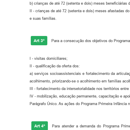
b) crianças de até 72 (setenta e dois) meses beneficiárias
II - crianças de até 72 (setenta e dois) meses afastadas do
e suas famílias.
Art 3º
Para a consecução dos objetivos do Programa
I - visitas domiciliares;
II - qualificação da oferta dos:
a) serviços socioassistenciais e fortalecimento da articu
acolhimento, priorizando-se o acolhimento em famílias aco
III - fortalecimento da intersetorialidade nos territórios e
IV - mobilização, educação permanente, capacitação e apo
Parágrafo Único. As ações do Programa Primeira Infância n
Art 4º
Para atender a demanda do Programa Primeir