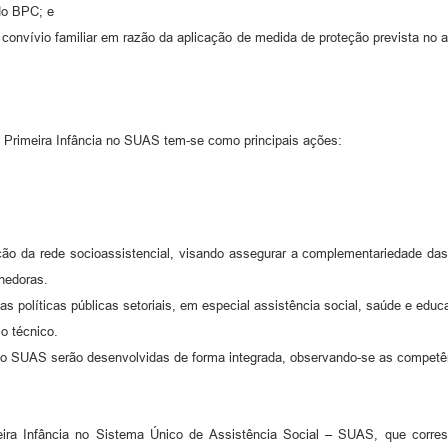
 do BPC; e
 convívio familiar em razão da aplicação de medida de proteção prevista no ar
 Primeira Infância no SUAS tem-se como principais ações:
lação da rede socioassistencial, visando assegurar a complementariedade da
lhedoras.
ntre as políticas públicas setoriais, em especial assistência social, saúde e e
io técnico.
o SUAS serão desenvolvidas de forma integrada, observando-se as competênci
a Infância no Sistema Único de Assistência Social – SUAS, que correspo