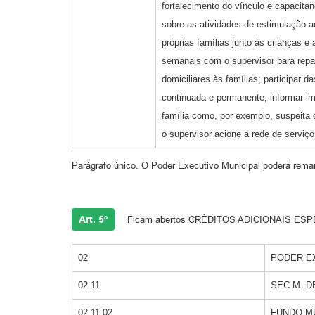
fortalecimento do vínculo e capacitan
sobre as atividades de estimulação a
próprias famílias junto às crianças 
semanais com o supervisor para repass
domiciliares às famílias; participar
continuada e permanente; informar i
família como, por exemplo, suspeita 
o supervisor acione a rede de serviç
Parágrafo único. O Poder Executivo Municipal poderá rema
Art. 5º
Ficam abertos CRÉDITOS ADICIONAIS ESPECIA
02
PODER E
02.11
SEC.M. 
02.11.02
FUNDO MU