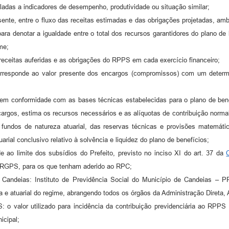
ladas a indicadores de desempenho, produtividade ou situação similar;
 presente, entre o fluxo das receitas estimadas e das obrigações projetadas, a
ara denotar a igualdade entre o total dos recursos garantidores do plano de
me;
as receitas auferidas e as obrigações do RPPS em cada exercício financeiro;
orresponde ao valor presente dos encargos (compromissos) com um determin
o, em conformidade com as bases técnicas estabelecidas para o plano de b
ncargos, estima os recursos necessários e as alíquotas de contribuição norma
undos de natureza atuarial, das reservas técnicas e provisões matemáticas 
arial conclusivo relativo à solvência e liquidez do plano de benefícios;
e ao limite dos subsídios do Prefeito, previsto no inciso XI do art. 37 da
 RGPS, para os que tenham aderido ao RPC;
 Candeias: Instituto de Previdência Social do Município de Candeias –
a e atuarial do regime, abrangendo todos os órgãos da Administração Direta,
 o valor utilizado para incidência da contribuição previdenciária ao RPP
icipal;