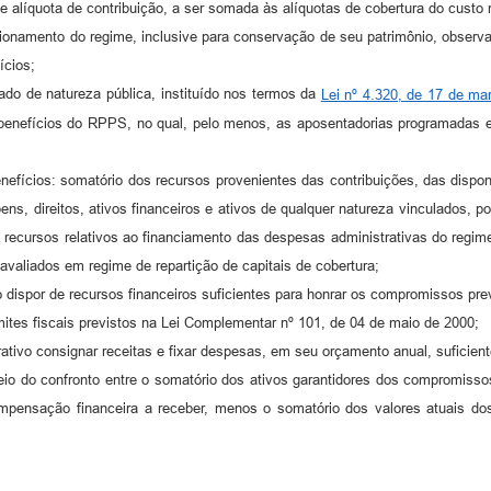
 de alíquota de contribuição, a ser somada às alíquotas de cobertura do cus
cionamento do regime, inclusive para conservação de seu patrimônio, obser
ícios;
tado de natureza pública, instituído nos termos da
Lei nº 4.320, de 17 de ma
benefícios do RPPS, no qual, pelo menos, as aposentadorias programadas e
efícios: somatório dos recursos provenientes das contribuições, das disponib
ns, direitos, ativos financeiros e ativos de qualquer natureza vinculados, 
s recursos relativos ao financiamento das despesas administrativas do regim
valiados em regime de repartição de capitais de cobertura;
ivo dispor de recursos financeiros suficientes para honrar os compromissos pr
imites fiscais previstos na Lei Complementar nº 101, de 04 de maio de 2000;
derativo consignar receitas e fixar despesas, em seu orçamento anual, sufic
 meio do confronto entre o somatório dos ativos garantidores dos compromisso
compensação financeira a receber, menos o somatório dos valores atuais d