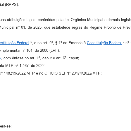
ial (RPPS).
ibuições legais conferidas pela Lei Orgânica Municipal e demais legisla
cipal nº 01, de 2025, que estabelece regras do Regime Próprio de Previ
stituição Federal
, e no art. 9º, § 1º da Emenda à
Constituição Federal
nº 
mplementar nº 101, de 2000 (LRF);
, com ênfase no art. 1º, caput e art. 6º, caput;
ia MTP nº 1.467, de 2022;
Nº 148219/2022/MTP e no OFÍCIO SEI Nº 20474/2022/MTP;
era-se: