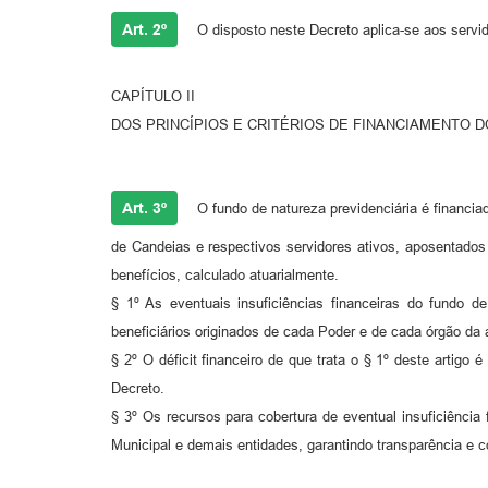
Art. 2º
O disposto neste Decreto aplica-se aos servid
CAPÍTULO II
DOS PRINCÍPIOS E CRITÉRIOS DE FINANCIAMENTO 
Art. 3º
O fundo de natureza previdenciária é financia
de Candeias e respectivos servidores ativos, aposentados
benefícios, calculado atuarialmente.
§ 1º As eventuais insuficiências financeiras do fundo d
beneficiários originados de cada Poder e de cada órgão da a
§ 2º O déficit financeiro de que trata o § 1º deste artigo 
Decreto.
§ 3º Os recursos para cobertura de eventual insuficiência
Municipal e demais entidades, garantindo transparência e c