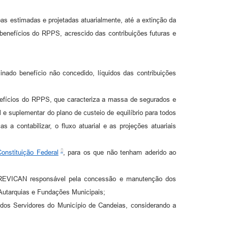
mbas estimadas e projetadas atuarialmente, até a extinção da
 benefícios do RPPS, acrescido das contribuições futuras e
ado benefício não concedido, líquidos das contribuições
enefícios do RPPS, que caracteriza a massa de segurados e
l e suplementar do plano de custeio de equilíbrio para todos
a contabilizar, o fluxo atuarial e as projeções atuariais
Constituição Federal
, para os que não tenham aderido ao
 PREVICAN responsável pela concessão e manutenção dos
 Autarquias e Fundações Municipais;
S dos Servidores do Município de Candeias, considerando a