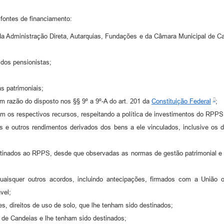
fontes de financiamento:
go da Administração Direta, Autarquias, Fundações e da Câmara Municipal de C
 dos pensionistas;
as patrimoniais;
em razão do disposto nos §§ 9º a 9º-A do art. 201 da
Constituição Federal
;
om os respectivos recursos, respeitando a política de investimentos do RPPS
is e outros rendimentos derivados dos bens a ele vinculados, inclusive os 
stinados ao RPPS, desde que observadas as normas de gestão patrimonial e eq
uaisquer outros acordos, incluindo antecipações, firmados com a União o
vel;
sões, direitos de uso de solo, que lhe tenham sido destinados;
io de Candeias e lhe tenham sido destinados;