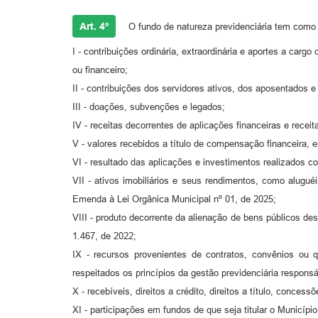
Art. 4º
O fundo de natureza previdenciária tem como 
I - contribuições ordinária, extraordinária e aportes a car
ou financeiro;
II - contribuições dos servidores ativos, dos aposentados e
III - doações, subvenções e legados;
IV - receitas decorrentes de aplicações financeiras e receit
V - valores recebidos a título de compensação financeira, 
VI - resultado das aplicações e investimentos realizados c
VII - ativos imobiliários e seus rendimentos, como alugué
Emenda à Lei Orgânica Municipal nº 01, de 2025;
VIII - produto decorrente da alienação de bens públicos de
1.467, de 2022;
IX - recursos provenientes de contratos, convênios ou q
respeitados os princípios da gestão previdenciária responsá
X - recebíveis, direitos a crédito, direitos a título, conces
XI - participações em fundos de que seja titular o Municíp