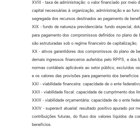
XVIII - taxa de administração: o valor financiado por meio
capital necessárias à organização, administração e ao fun
segregada dos recursos destinados ao pagamento de benef
XIX - fundo de natureza previdenciária: fundo especial, do
para pagamento dos compromissos definidos no plano de 
são estruturadas sob o regime financeiro de capitalização;
XX - ativos garantidores dos compromissos do plano de ben
demais ingressos financeiros auferidos pelo RPPS, e dos be
normas contábeis aplicáveis ao setor público, excluídos o
e os valores das provisões para pagamento dos benefícios a
XXI - viabilidade financeira: capacidade de o ente federat
XXII - viabilidade fiscal: capacidade de cumprimento dos l
XXIII - viabilidade orçamentária: capacidade de o ente fe
XXIV - superavit atuarial: resultado positivo apurado por
contribuições futuras, do fluxo dos valores líquidos da 
benefícios.