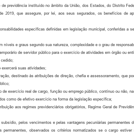
 de previdência instituído no âmbito da União, dos Estados, do Distrito Fe
e 2019, que assegure, por lei, aos seus segurados, os benefícios de ap
esponsabilidades específicas definidas em legislação municipal, conferidas a 
 em níveis e graus segundo sua natureza, complexidade e o grau de responsabi
emporário de servidor público para o exercício de atividades em órgão ou enti
 cedido;
o exercerá suas atividades;
ação, destinado às atribuições de direção, chefia e assessoramento, que p
blico;
po de exercício real de cargo, função ou emprego público, contínuo ou não, na 
os como de efetivo exercício na forma da legislação específica;
ntribuição aos regimes previdenciários obrigatórios, Regime Geral de Previ
lo subsídio, pelos vencimentos e pelas vantagens pecuniárias permanentes d
is permanentes, observados os critérios normatizados se o cargo estiver