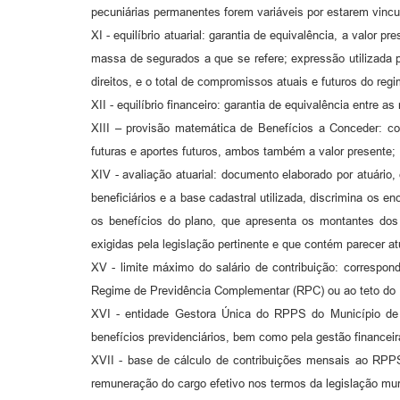
pecuniárias permanentes forem variáveis por estarem vincu
XI - equilíbrio atuarial: garantia de equivalência, a valor
massa de segurados a que se refere; expressão utilizada p
direitos, e o total de compromissos atuais e futuros do regi
XII - equilíbrio financeiro: garantia de equivalência entre 
XIII – provisão matemática de Benefícios a Conceder: c
futuras e aportes futuros, ambos também a valor presente;
XIV - avaliação atuarial: documento elaborado por atuári
beneficiários e a base cadastral utilizada, discrimina os e
os benefícios do plano, que apresenta os montantes dos f
exigidas pela legislação pertinente e que contém parecer atu
XV - limite máximo do salário de contribuição: correspond
Regime de Previdência Complementar (RPC) ou ao teto do
XVI - entidade Gestora Única do RPPS do Município de
benefícios previdenciários, bem como pela gestão financeir
XVII - base de cálculo de contribuições mensais ao RPPS:
remuneração do cargo efetivo nos termos da legislação mun