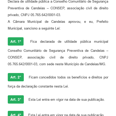
Declara de utilidade pública a Conselho Comunitário de Segurança
Fila de espera SUS
Preventiva de Candeias – CONSEP, associação civil de direito
privado, CNPJ 05.765.642/0001-03.
Canal da Ouvidoria
A Câmara Municipal de Candeias aprovou, e eu, Prefeito
Prevican
Municipal, sanciono a seguinte Lei:
Publicações
Art. 1º
Fica declarada de utilidade pública municipal
Vigilância em Saúde
Conselho Comunitário de Segurança Preventiva de Candeias –
CONSEP, associação civil de direito privado, CNPJ
Creche Municipal
05.765.642/0001-03, com sede neste Município de Candeias/MG.
Plano Diretor
Art. 2°
Ficam concedidos todos os benefícios e direitos por
Farmácia Municipal
força da declaração constante nesta Lei.
REMUME
Art. 3°
Esta Lei entra em vigor na data de sua publicação.
Orientações COVID-19
Contratos
Art. 4º
Esta Lei entra em vigor na data de sua publicação.