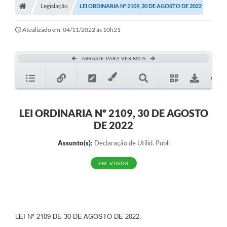
Legislação
LEI ORDINARIA Nº 2109, 30 DE AGOSTO DE 2022
Diário Oficial
Atualizado em: 04/11/2022 às 10h21
TRANSPARÊNCIA
Contato
ARRASTE PARA VER MAIS
Notícias
Iluminação Pública
LEI ORDINARIA Nº 2109, 30 DE AGOSTO
Denúncia de Lotes sujos e entulhos
DE 2022
Conselhos Municipais
Assunto(s):
Declaração de Utilid. Publi
Sala Mineira
EM VIGOR
Lei Paulo Gustavo
A Nossa Cidade
LEI Nº 2109 DE 30 DE AGOSTO DE 2022.
Portal da Transparência