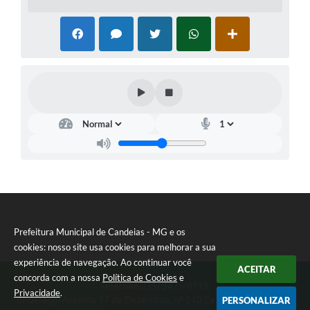
Prefeitura Municipal de Candeias - MG e os
cookies: nosso site usa cookies para melhorar a sua
experiência de navegação. Ao continuar você
ACEITAR
concorda com a nossa
Política de Cookies
e
Telefone: (35) 3475-0119
Privacidade
.
Endereço: Avenida 17 de Dezembro, nº 240 Centro | CEP: 37280-
PERSONALIZAR