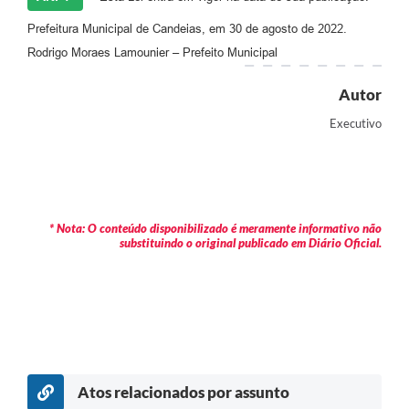
Carta de Serviços
Prefeitura Municipal de Candeias, em 30 de agosto de 2022.
Rodrigo Moraes Lamounier – Prefeito Municipal
Legislação
Autor
Editais
Executivo
Legislação para Concurso
Sic
Transparência dos recursos municipais empregado no
* Nota: O conteúdo disponibilizado é meramente informativo não
combate à pandemia do COVID -19
substituindo o original publicado em Diário Oficial.
Lei Aldir Blanc
PNAB - CICLO 2
Prestação de Contas Secretária de Saúde
Prestação de Contas Secretaria de Educação
Atos relacionados por assunto