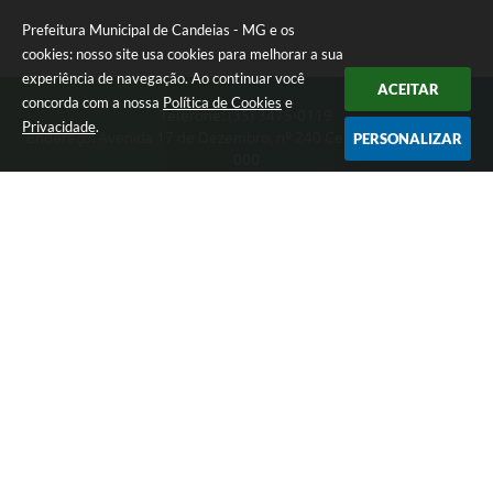
Prefeitura Municipal de Candeias - MG e os
cookies: nosso site usa cookies para melhorar a sua
experiência de navegação. Ao continuar você
ACEITAR
concorda com a nossa
Política de Cookies
e
Telefone: (35) 3475-0119
Privacidade
.
Endereço: Avenida 17 de Dezembro, nº 240 Centro | CEP: 37280-
PERSONALIZAR
000
Segunda-feira a Quinta 08:00 às 11:00 e 13:00 às 17:00 Sexta-
feira 8:00 às 11:00 e 12:00 às 16:00
CNPJ: 17.888.090/0001-00
Prefeitura Municipal de Candeias - MG
Versão do Sistema:
3.5.3 - 19/06/2026
Portal atualizado em:
07/08/2026 15:46
Dados Abertos
Copyright Instar - 2006-2026. Todos os direitos reservados -
Instar Tecnologia