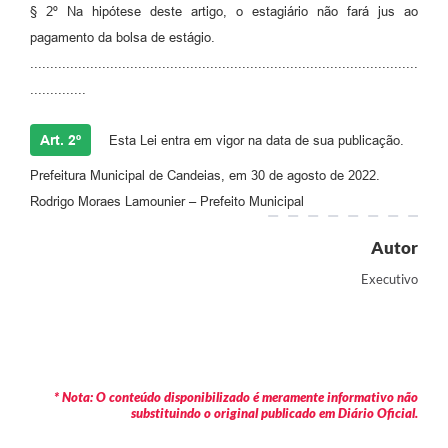
§ 2º Na hipótese deste artigo, o estagiário não fará jus ao
Carta de Serviços
pagamento da bolsa de estágio.
.................................................................................................
Legislação
..............
Editais
Art. 2º
Esta Lei entra em vigor na data de sua publicação.
Legislação para Concurso
Prefeitura Municipal de Candeias, em 30 de agosto de 2022.
Sic
Rodrigo Moraes Lamounier – Prefeito Municipal
Transparência dos recursos municipais empregado no
Autor
combate à pandemia do COVID -19
Executivo
Lei Aldir Blanc
PNAB - CICLO 2
Prestação de Contas Secretária de Saúde
* Nota: O conteúdo disponibilizado é meramente informativo não
substituindo o original publicado em Diário Oficial.
Prestação de Contas Secretaria de Educação