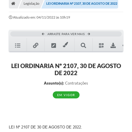
Legislação
LEI ORDINARIA Nº 2107, 30 DE AGOSTO DE 2022
Diário Oficial
Atualizado em: 04/11/2022 às 10h19
TRANSPARÊNCIA
Contato
ARRASTE PARA VER MAIS
Notícias
Iluminação Pública
LEI ORDINARIA Nº 2107, 30 DE AGOSTO
Denúncia de Lotes sujos e entulhos
DE 2022
Conselhos Municipais
Assunto(s):
Contratações
Sala Mineira
EM VIGOR
Lei Paulo Gustavo
A Nossa Cidade
LEI Nº 2107 DE 30 DE AGOSTO DE 2022.
Portal da Transparência