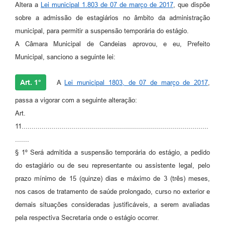
Altera a
Lei municipal 1.803 de 07 de março de 2017
, que dispõe
Fila de espera SUS
sobre a admissão de estagiários no âmbito da administração
municipal, para permitir a suspensão temporária do estágio.
Canal da Ouvidoria
A Câmara Municipal de Candeias aprovou, e eu, Prefeito
Prevican
Municipal, sanciono a seguinte lei:
Publicações
Art. 1°
A
Lei municipal 1803, de 07 de março de 2017
,
Vigilância em Saúde
passa a vigorar com a seguinte alteração:
Art.
Creche Municipal
11.............................................................................................
Plano Diretor
.......
§ 1º Será admitida a suspensão temporária do estágio, a pedido
Farmácia Municipal
do estagiário ou de seu representante ou assistente legal, pelo
REMUME
prazo mínimo de 15 (quinze) dias e máximo de 3 (três) meses,
nos casos de tratamento de saúde prolongado, curso no exterior e
Orientações COVID-19
demais situações consideradas justificáveis, a serem avaliadas
pela respectiva Secretaria onde o estágio ocorrer.
Contratos