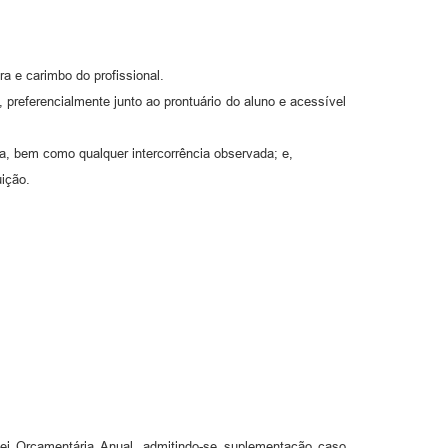
a e carimbo do profissional.
, preferencialmente junto ao prontuário do aluno e acessível
ada, bem como qualquer intercorrência observada; e,
ição.
ei Orçamentária Anual, admitindo-se suplementação caso