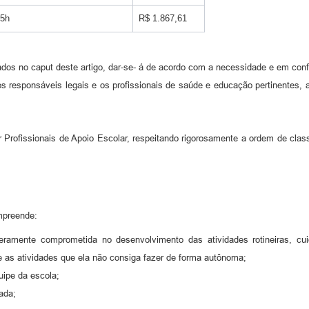
5h
R$ 1.867,61
ados no caput deste artigo, dar-se- á de acordo com a necessidade e em con
s responsáveis legais e os profissionais de saúde e educação pertinentes,
 Profissionais de Apoio Escolar, respeitando rigorosamente a ordem de class
mpreende:
veramente comprometida no desenvolvimento das atividades rotineiras, 
nte as atividades que ela não consiga fazer de forma autônoma;
uipe da escola;
dada;