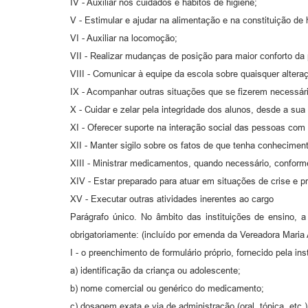
IV - Auxiliar nos cuidados e hábitos de higiene;
V - Estimular e ajudar na alimentação e na constituição de 
VI - Auxiliar na locomoção;
VII - Realizar mudanças de posição para maior conforto da
VIII - Comunicar à equipe da escola sobre quaisquer alte
IX - Acompanhar outras situações que se fizerem necessári
X - Cuidar e zelar pela integridade dos alunos, desde a su
XI - Oferecer suporte na interação social das pessoas com 
XII - Manter sigilo sobre os fatos de que tenha conheciment
XIII - Ministrar medicamentos, quando necessário, conform
XIV - Estar preparado para atuar em situações de crise e pr
XV - Executar outras atividades inerentes ao cargo
Parágrafo único. No âmbito das instituições de ensino,
obrigatoriamente: (incluído por emenda da Vereadora Maria 
I - o preenchimento de formulário próprio, fornecido pela ins
a) identificação da criança ou adolescente;
b) nome comercial ou genérico do medicamento;
c) dosagem exata e via de administração (oral, tópica, etc.)