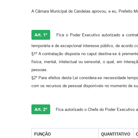
A Câmara Municipal de Candeias aprovou, e eu, Prefeito Mun
Art. 1º
Fica o Poder Executivo autorizado a contrat
temporária e de excepcional interesse público, de acordo co
§1º A contratação disposta no caput destina-se à prement
física, mental, intelectual ou sensorial, o qual, em inte
pessoas.
§2º Para efeitos desta Lei considera-se necessidade tempor
com os recursos de pessoal disponíveis no momento de su
Art. 2º
Fica autorizado o Chefe do Poder Executivo a c
FUNÇÃO
QUANTITATIVO