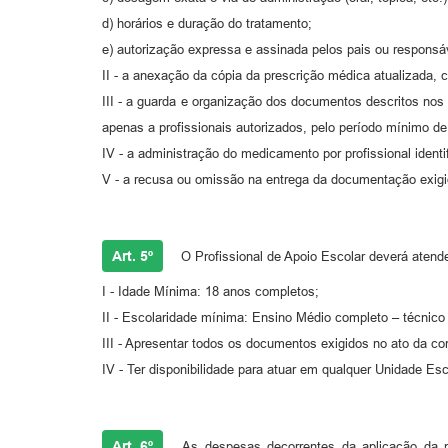
d) horários e duração do tratamento;
e) autorização expressa e assinada pelos pais ou responsáve
II - a anexação da cópia da prescrição médica atualizada,
III - a guarda e organização dos documentos descritos nos i
apenas a profissionais autorizados, pelo período mínimo de
IV - a administração do medicamento por profissional identi
V - a recusa ou omissão na entrega da documentação exigid
Art. 5º
O Profissional de Apoio Escolar deverá atende
I - Idade Mínima: 18 anos completos;
II - Escolaridade mínima: Ensino Médio completo – técnico
III - Apresentar todos os documentos exigidos no ato da co
IV - Ter disponibilidade para atuar em qualquer Unidade Es
Art. 6º
As despesas decorrentes da aplicação da pr