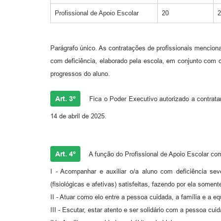
Profissional de Apoio Escolar
20
2
Parágrafo único. As contratações de profissionais mencion
com deficiência, elaborado pela escola, em conjunto com o
progressos do aluno.
Art. 3º
Fica o Poder Executivo autorizado a contratar
14 de abril de 2025.
Art. 4º
A função do Profissional de Apoio Escolar co
I - Acompanhar e auxiliar o/a aluno com deficiência se
(fisiológicas e afetivas) satisfeitas, fazendo por ela some
II - Atuar como elo entre a pessoa cuidada, a família e a eq
III - Escutar, estar atento e ser solidário com a pessoa cui