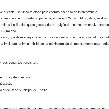
is legais, incluindo telefone para contato em caso de intercorrência.
 contendo nome completo do paciente, nome e CRM do médico, data, assinatur
ncisos I e II pela equipe gestora da instituição de ensino, em arquivo próprio
 1 (um) ano.
ficado, que deverá registrar em ficha individual o horário e a dose administr
a implicará na impossibilidade da administração do medicamento pela institu
r aos seguintes requisitos:
 em magistério escolar;
ntratação;
colar da Rede Municipal de Ensino.
esente Lei correrão por conta das dotações orçamentárias próprias na L