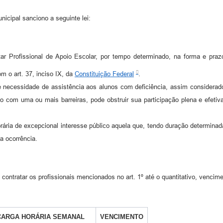
icipal sanciono a seguinte lei:
ar Profissional de Apoio Escolar, por tempo determinado, na forma e pra
m o art. 37, inciso IX, da
Constituição Federal
.
e necessidade de assistência aos alunos com deficiência, assim considera
ração com uma ou mais barreiras, pode obstruir sua participação plena e ef
ária de excepcional interesse público aquela que, tendo duração determinada
a ocorrência.
ontratar os profissionais mencionados no art. 1º até o quantitativo, vencime
CARGA HORÁRIA SEMANAL
VENCIMENTO