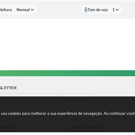
leitura:
Tom de voz:
SLETTER
CADASTRAR
te usa cookies para melhorar a sua experiência de navegação. Ao continuar vo
IMENTO
FALE CONOSCO
a-feira a Quinta 08:00 às
Telefone para contato: