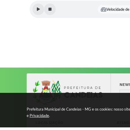
Velocidade de 
NEW
Prefeitura Municipal de Candeias - MG e os cookies: nosso si
e
Privacidade
.
LOCALIZAÇÃO
ATEND
Avenida 17 de Dezembro, nº 240
Segund