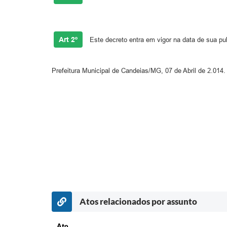
Art 2º
Este decreto entra em vigor na data de sua pu
Prefeitura Municipal de Candeias/MG, 07 de Abril de 2.014.
Atos relacionados por assunto
Ato