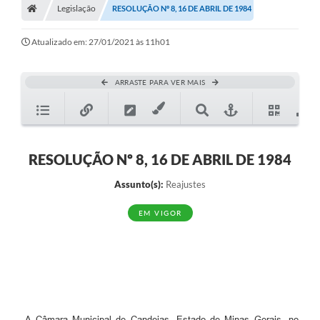
Legislação
RESOLUÇÃO Nº 8, 16 DE ABRIL DE 1984
Diário Oficial
Atualizado em: 27/01/2021 às 11h01
TRANSPARÊNCIA
Contato
ARRASTE PARA VER MAIS
Notícias
Iluminação Pública
RESOLUÇÃO Nº 8, 16 DE ABRIL DE 1984
Denúncia de Lotes sujos e entulhos
Assunto(s):
Reajustes
Conselhos Municipais
EM VIGOR
Sala Mineira
Lei Paulo Gustavo
A Nossa Cidade
Portal da Transparência
A Câmara Municipal de Candeias, Estado de Minas Gerais, no