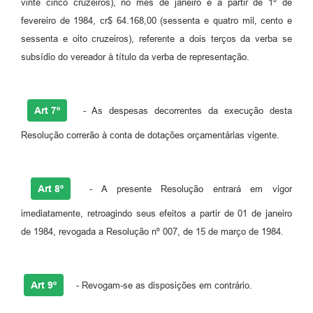
vinte cinco cruzeiros), no mês de janeiro e a partir de 1º de
fevereiro de 1984, cr$ 64.168,00 (sessenta e quatro mil, cento e
sessenta e oito cruzeiros), referente a dois terços da verba se
subsídio do vereador à título da verba de representação.
Art 7º
- As despesas decorrentes da execução desta
Resolução correrão à conta de dotações orçamentárias vigente.
Art 8º
- A presente Resolução entrará em vigor
imediatamente, retroagindo seus efeitos a partir de 01 de janeiro
de 1984, revogada a Resolução nº 007, de 15 de março de 1984.
Art 9º
- Revogam-se as disposições em contrário.