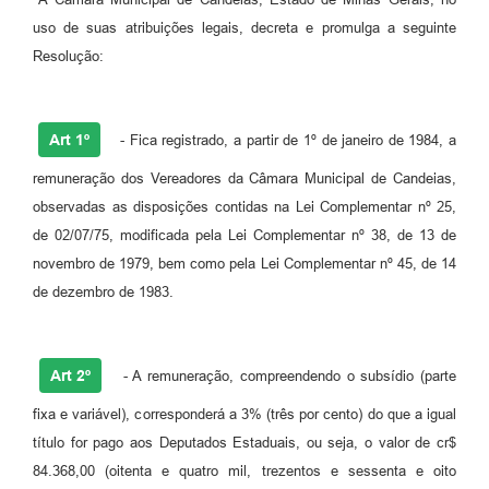
uso de suas atribuições legais, decreta e promulga a seguinte
Fila de espera SUS
Resolução:
Canal da Ouvidoria
Prevican
Art 1º
- Fica registrado, a partir de 1º de janeiro de 1984, a
Publicações
remuneração dos Vereadores da Câmara Municipal de Candeias,
observadas as disposições contidas na Lei Complementar nº 25,
Vigilância em Saúde
de 02/07/75, modificada pela Lei Complementar nº 38, de 13 de
Creche Municipal
novembro de 1979, bem como pela Lei Complementar nº 45, de 14
de dezembro de 1983.
Plano Diretor
Farmácia Municipal
Art 2º
- A remuneração, compreendendo o subsídio (parte
REMUME
fixa e variável), corresponderá a 3% (três por cento) do que a igual
Orientações COVID-19
título for pago aos Deputados Estaduais, ou seja, o valor de cr$
84.368,00 (oitenta e quatro mil, trezentos e sessenta e oito
Contratos