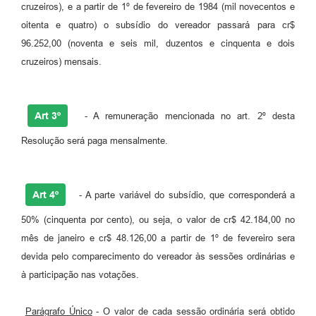
cruzeiros), e a partir de 1º de fevereiro de 1984 (mil novecentos e
Carta de Serviços
oitenta e quatro) o subsídio do vereador passará para cr$
96.252,00 (noventa e seis mil, duzentos e cinquenta e dois
Legislação
cruzeiros) mensais.
Editais
Legislação para Concurso
Art 3º
- A remuneração mencionada no art. 2º desta
Sic
Resolução será paga mensalmente.
Transparência dos recursos municipais empregado no
combate à pandemia do COVID -19
Art 4º
- A parte variável do subsídio, que corresponderá a
Lei Aldir Blanc
50% (cinquenta por cento), ou seja, o valor de cr$ 42.184,00 no
PNAB - CICLO 2
mês de janeiro e cr$ 48.126,00 a partir de 1º de fevereiro sera
devida pelo comparecimento do vereador às sessões ordinárias e
Prestação de Contas Secretária de Saúde
à participação nas votações.
Prestação de Contas Secretaria de Educação
Parágrafo Único
- O valor de cada sessão ordinária será obtido