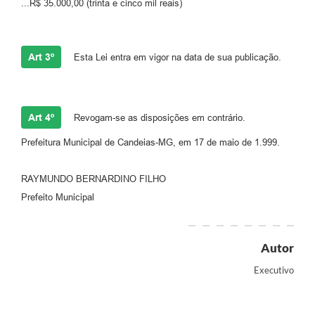
...R$ 35.000,00 (trinta e cinco mil reais)
RELATÓRIO ESPORTE MUNICIPAL 2025
Art 3º
Esta Lei entra em vigor na data de sua publicação.
Art 4º
Revogam-se as disposições em contrário.
Prefeitura Municipal de Candeias-MG, em 17 de maio de 1.999.
RAYMUNDO BERNARDINO FILHO
Prefeito Municipal
Autor
Executivo