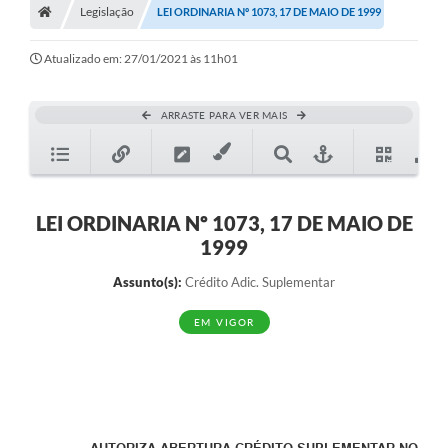
Legislação
LEI ORDINARIA Nº 1073, 17 DE MAIO DE 1999
Diário Oficial
Atualizado em: 27/01/2021 às 11h01
TRANSPARÊNCIA
Contato
ARRASTE PARA VER MAIS
Notícias
Iluminação Pública
LEI ORDINARIA Nº 1073, 17 DE MAIO DE
Denúncia de Lotes sujos e entulhos
1999
Conselhos Municipais
Assunto(s):
Crédito Adic. Suplementar
Sala Mineira
EM VIGOR
Lei Paulo Gustavo
A Nossa Cidade
Portal da Transparência