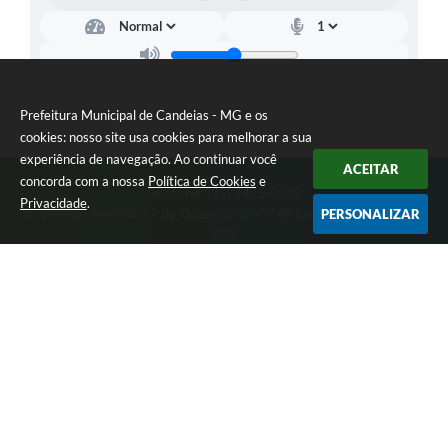
Prefeitura Municipal de Candeias - MG e os
cookies: nosso site usa cookies para melhorar a sua
experiência de navegação. Ao continuar você
ACEITAR
concorda com a nossa
Política de Cookies
e
Telefone: (35) 3475-0119
Privacidade
.
Endereço: Avenida 17 de Dezembro, nº 240 Centro | CEP: 37280-
PERSONALIZAR
000
Segunda-feira a Quinta 08:00 às 11:00 e 13:00 às 17:00 Sexta-
feira 8:00 às 11:00 e 12:00 às 16:00
CNPJ: 17.888.090/0001-00
Prefeitura Municipal de Candeias - MG
Versão do Sistema:
3.5.3 - 19/06/2026
Portal atualizado em:
06/08/2026 15:38
Dados Abertos