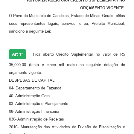
AUTORIZA ABERTURA CRÉDITO SUPLEMENTAR NO
ORÇAMENTO VIGENTE.
Fila de espera SUS
O Povo do Município de Candeias, Estado de Minas Gerais, pêlos
Canal da Ouvidoria
seus representantes legais, aprovou, e eu, Prefeito Municipal,
sanciono a seguinte Lei:
Prevican
Publicações
Art 1º
Fica aberto Crédito Suplementar no valor de R$
Vigilância em Saúde
35,000,00 (trinta e cinco mil reais) na seguinte dotação do
Creche Municipal
orçamento vigente:
DESPESAS DE CAPITAL
Plano Diretor
04- Departamento de Fazenda
Farmácia Municipal
40- Administração Geral
03- Administração e Planejamento
REMUME
08- Administração Financeira
Orientações COVID-19
030- Administração de Receitas
2010- Manutenção das Atividades da Divisão de Fiscalização e
Contratos