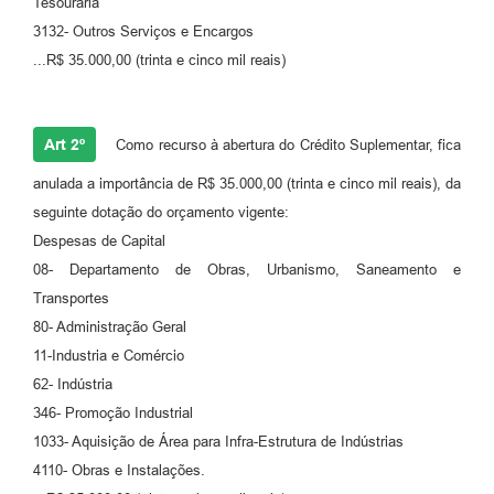
Tesouraria
3132- Outros Serviços e Encargos
Carta de Serviços
...R$ 35.000,00 (trinta e cinco mil reais)
Legislação
Editais
Art 2º
Como recurso à abertura do Crédito Suplementar, fica
Legislação para Concurso
anulada a importância de R$ 35.000,00 (trinta e cinco mil reais), da
seguinte dotação do orçamento vigente:
Sic
Despesas de Capital
Transparência dos recursos municipais empregado no
08- Departamento de Obras, Urbanismo, Saneamento e
combate à pandemia do COVID -19
Transportes
Lei Aldir Blanc
80- Administração Geral
11-Industria e Comércio
PNAB - CICLO 2
62- Indústria
346- Promoção Industrial
Prestação de Contas Secretária de Saúde
1033- Aquisição de Área para Infra-Estrutura de Indústrias
Prestação de Contas Secretaria de Educação
4110- Obras e Instalações.