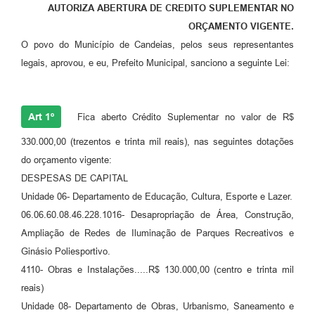
AUTORIZA ABERTURA DE CREDITO SUPLEMENTAR NO
Fila de espera SUS
ORÇAMENTO VIGENTE.
O povo do Município de Candeias, pelos seus representantes
Canal da Ouvidoria
legais, aprovou, e eu, Prefeito Municipal, sanciono a seguinte Lei:
Prevican
Publicações
Art 1º
Fica aberto Crédito Suplementar no valor de R$
Vigilância em Saúde
330.000,00 (trezentos e trinta mil reais), nas seguintes dotações
do orçamento vigente:
Creche Municipal
DESPESAS DE CAPITAL
Plano Diretor
Unidade 06- Departamento de Educação, Cultura, Esporte e Lazer.
06.06.60.08.46.228.1016- Desapropriação de Área, Construção,
Farmácia Municipal
Ampliação de Redes de Iluminação de Parques Recreativos e
REMUME
Ginásio Poliesportivo.
4110- Obras e Instalações.....R$ 130.000,00 (centro e trinta mil
Orientações COVID-19
reais)
Unidade 08- Departamento de Obras, Urbanismo, Saneamento e
Contratos