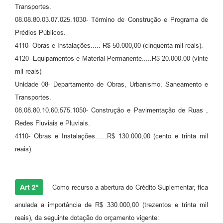
Transportes.
Carta de Serviços
08.08.80.03.07.025.1030- Término de Construção e Programa de
Prédios Públicos.
Legislação
4110- Obras e Instalações..... R$ 50.000,00 (cinquenta mil reais).
Editais
4120- Equipamentos e Material Permanente.....R$ 20.000,00 (vinte
mil reais)
Legislação para Concurso
Unidade 08- Departamento de Obras, Urbanismo, Saneamento e
Sic
Transportes.
08.08.80.10.60.575.1050- Construção e Pavimentação de Ruas ,
Transparência dos recursos municipais empregado no
Redes Fluviais e Pluviais.
combate à pandemia do COVID -19
4110- Obras e Instalações......R$ 130.000,00 (cento e trinta mil
Lei Aldir Blanc
reais).
PNAB - CICLO 2
Prestação de Contas Secretária de Saúde
Art 2º
Como recurso a abertura do Crédito Suplementar, fica
anulada a importância de R$ 330.000,00 (trezentos e trinta mil
Prestação de Contas Secretaria de Educação
reais), da seguinte dotação do orçamento vigente: