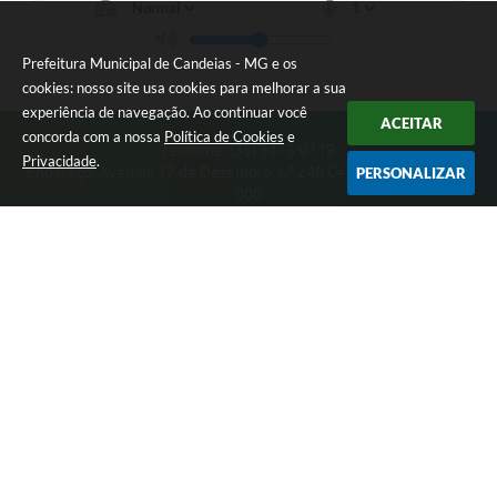
Prefeitura Municipal de Candeias - MG e os
cookies: nosso site usa cookies para melhorar a sua
experiência de navegação. Ao continuar você
ACEITAR
concorda com a nossa
Política de Cookies
e
Telefone: (35) 3475-0119
Privacidade
.
Endereço: Avenida 17 de Dezembro, nº 240 Centro | CEP: 37280-
PERSONALIZAR
000
Segunda-feira a Quinta 08:00 às 11:00 e 13:00 às 17:00 Sexta-
feira 8:00 às 11:00 e 12:00 às 16:00
CNPJ: 17.888.090/0001-00
Prefeitura Municipal de Candeias - MG
Versão do Sistema:
3.5.3 - 19/06/2026
Portal atualizado em:
07/08/2026 15:46
Dados Abertos
Copyright Instar - 2006-2026. Todos os direitos reservados -