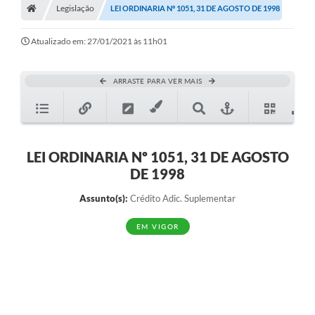
Legislação
LEI ORDINARIA Nº 1051, 31 DE AGOSTO DE 1998
Diário Oficial
Atualizado em: 27/01/2021 às 11h01
TRANSPARÊNCIA
Contato
ARRASTE PARA VER MAIS
Notícias
Iluminação Pública
LEI ORDINARIA Nº 1051, 31 DE AGOSTO
Denúncia de Lotes sujos e entulhos
DE 1998
Conselhos Municipais
Assunto(s):
Crédito Adic. Suplementar
Sala Mineira
EM VIGOR
Lei Paulo Gustavo
A Nossa Cidade
Portal da Transparência