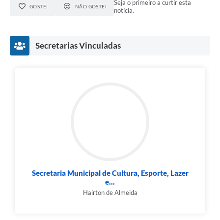
Seja o primeiro a curtir esta
RELATÓRIO ESPORTE MUNICIPAL 2025
GOSTEI
NÃO GOSTEI
notícia.
Secretarias Vinculadas
Secretaria Municipal de Cultura, Esporte, Lazer
e...
Hairton de Almeida