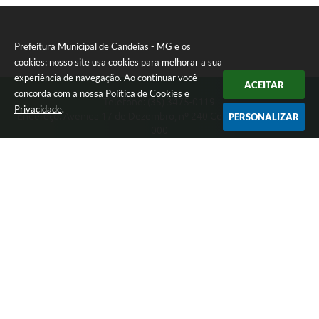
Prefeitura Municipal de Candeias - MG e os
cookies: nosso site usa cookies para melhorar a sua
experiência de navegação. Ao continuar você
ACEITAR
concorda com a nossa
Política de Cookies
e
Telefone: (35) 3475-0119
Privacidade
.
Endereço: Avenida 17 de Dezembro, nº 240 Centro | CEP: 37280-
PERSONALIZAR
000
Segunda-feira a Quinta 08:00 às 11:00 e 13:00 às 17:00 Sexta-
feira 8:00 às 11:00 e 12:00 às 16:00
CNPJ: 17.888.090/0001-00
Prefeitura Municipal de Candeias - MG
Versão do Sistema:
3.5.3 - 19/06/2026
Portal atualizado em:
07/08/2026 15:46
Dados Abertos
Copyright Instar - 2006-2026. Todos os direitos reservados -