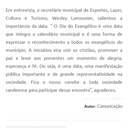
Carta de Serviços
Em entrevista, o secretário municipal de Esportes, Lazer,
Cultura e Turismo, Wesley Lamounier, salientou a
Legislação
importância da data. " O Dia do Evangélico é uma data
Editais
que integra o calendário municipal e é uma forma de
expressar o reconhecimento a todos os evangélicos do
Legislação para Concurso
município. A iniciativa visa unir os cristãos, promover a
Sic
paz e levar aos presentes um momento de alegria,
esperança e fé. Ou seja, é uma data, uma manifestação
Transparência dos recursos municipais empregado no
combate à pandemia do COVID -19
pública importante e de grande representatividade na
sociedade. Fica o nosso convite a toda sociedade
Lei Aldir Blanc
candeense para participar desse encontro", agradeceu.
PNAB - CICLO 2
Comunicação
Autor:
Prestação de Contas Secretária de Saúde
Prestação de Contas Secretaria de Educação