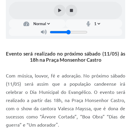
Fila de espera SUS
Canal da Ouvidoria
Prevican
Publicações
Evento será realizado no próximo sábado (11/05) às
Vigilância em Saúde
18h na Praça Monsenhor Castro
Creche Municipal
Com música, louvor, fé e adoração. No próximo sábado
Plano Diretor
(11/05) será assim que a população candeense irá
Farmácia Municipal
celebrar o Dia Municipal do Evangélico. O evento será
realizado a partir das 18h, na Praça Monsenhor Castro,
REMUME
com o show da cantora Valesca Mayssa, que é dona de
Orientações COVID-19
sucessos como “Árvore Cortada”, “Boa Obra” “Dias de
guerra” e “Um adorador".
Contratos