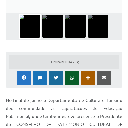
Fila de espera SUS
Canal da Ouvidoria
Prevican
Publicações
Vigilância em Saúde
COMPARTILHAR
Creche Municipal
Plano Diretor
Farmácia Municipal
No final de junho o Departamento de Cultura e Turismo
REMUME
deu continuidade às capacitações de Educação
Orientações COVID-19
Patrimonial, onde também esteve presente o Presidente
do CONSELHO DE PATRIMÔNIO CULTURAL DE
Contratos