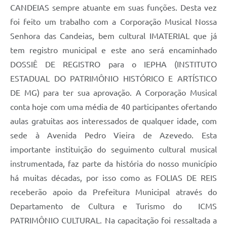
CANDEIAS sempre atuante em suas funções. Desta vez
Carta de Serviços
foi feito um trabalho com a Corporação Musical Nossa
Senhora das Candeias, bem cultural IMATERIAL que já
Legislação
tem registro municipal e este ano será encaminhado
Editais
DOSSIÊ DE REGISTRO para o IEPHA (INSTITUTO
ESTADUAL DO PATRIMÔNIO HISTÓRICO E ARTÍSTICO
Legislação para Concurso
DE MG) para ter sua aprovação. A Corporação Musical
Sic
conta hoje com uma média de 40 participantes ofertando
Transparência dos recursos municipais empregado no
aulas gratuitas aos interessados de qualquer idade, com
combate à pandemia do COVID -19
sede à Avenida Pedro Vieira de Azevedo. Esta
Lei Aldir Blanc
importante instituição do seguimento cultural musical
instrumentada, faz parte da história do nosso município
PNAB - CICLO 2
há muitas décadas, por isso como as FOLIAS DE REIS
Prestação de Contas Secretária de Saúde
receberão apoio da Prefeitura Municipal através do
Departamento de Cultura e Turismo do ICMS
Prestação de Contas Secretaria de Educação
PATRIMÔNIO CULTURAL. Na capacitação foi ressaltada a