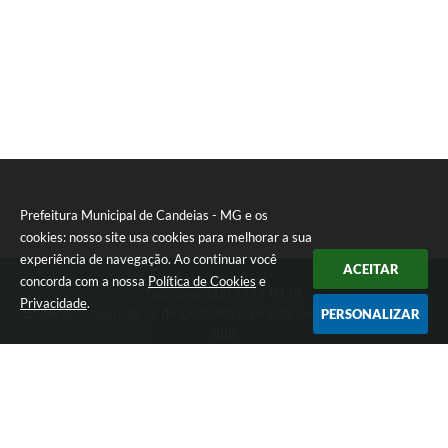
Prefeitura Municipal de Candeias - MG e os
cookies: nosso site usa cookies para melhorar a sua
experiência de navegação. Ao continuar você
ACEITAR
concorda com a nossa
Política de Cookies
e
Telefone: (35) 3475-0119
Privacidade
.
Endereço: Avenida 17 de Dezembro, nº 240 Centro | CEP: 37280-
PERSONALIZAR
000
Segunda-feira a Quinta 08:00 às 11:00 e 13:00 às 17:00 Sexta-
feira 8:00 às 11:00 e 12:00 às 16:00
CNPJ: 17.888.090/0001-00
Prefeitura Municipal de Candeias - MG