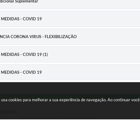
Adicional Suplementar
S MEDIDAS - COVID 19
GÊNCIA CORONA VIRUS - FLEXIBILIZAÇÃO
 MEDIDAS - COVID 19 (1)
S MEDIDAS - COVID 19
I MEMBROS COMITE - COVID 19
te usa cookies para melhorar a sua experiência de navegação. Ao continuar vo
TRANSPORTES E OBRAS PÚBLICAS E SECRETARIA MUNICIPAL DE DESENVOL
SLETTER
CADASTRAR
GÊNCIA CORONA VIRUS - FLEXIBILIZAÇÃO