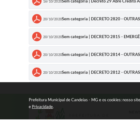
Sem categoria | Decreto 29 Abre Credito 
16/10/2020
Sem categoria | DECRETO 2820 - OUTRA
20/10/2020
Sem categoria | DECRETO 2815 - EMER
20/10/2020
Sem categoria | DECRETO 2814 - OUTRAS
20/10/2020
Sem categoria | DECRETO 2812 - OUTRA
20/10/2020
Sem categoria | DECRETO 2811 - INCLU
20/10/2020
Prefeitura Municipal de Candeias - MG e os cookies: nosso si
15/05/2019
e
Privacidade
.
Sem categoria | ( SECRETARIA MUNICIPAL DE 
NEW
SELETIVO SIMPLIFICADO Nº...
Sem categoria | DECRETO 2805 - EMER
20/10/2020