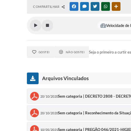
COMPARTILHAR
FACEBOOK
MESSENGER
TWITTER
WHATSAPP
OUTRAS
Velocidade de l
Seja o primeiro a curtir e
GOSTEI
NÃO GOSTEI
Arquivos Vinculados
Sem categoria | DECRETO 2808 - DECR
20/10/2020
Sem categoria | Reconhecimento da Situaç
20/10/2020
Sem categoria | PREGÃO 046/2021-HIGI
10/05/2021