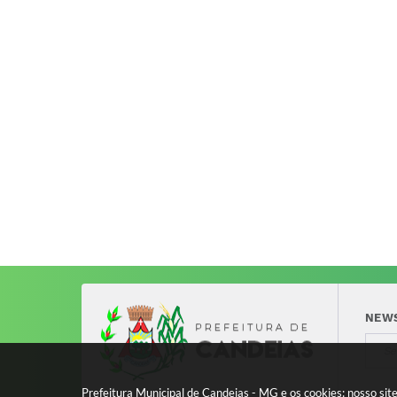
NEW
Prefeitura Municipal de Candeias - MG e os cookies: nosso si