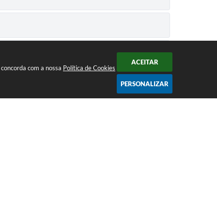
ACEITAR
cê concorda com a nossa
Política de Cookies
PERSONALIZAR
Acompanhe a Prefeitura nas redes
CNPJ