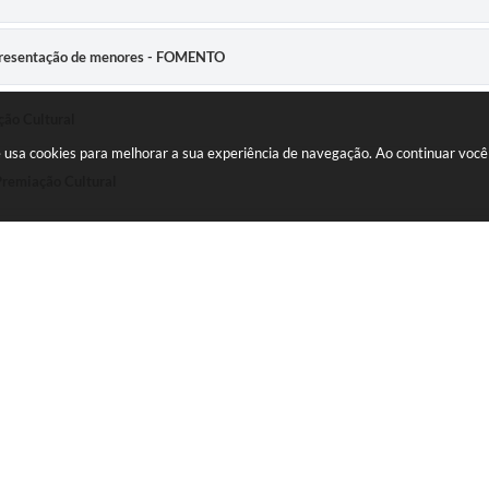
epresentação de menores - FOMENTO
ção Cultural
te usa cookies para melhorar a sua experiência de navegação. Ao continuar vo
Premiação Cultural
 inscrição - premiação
 representação de grupo ou coletivo - premiação
SLETTER
miação cultural - premiação
CADASTRAR
nico racial - premiação
IMENTO
FALE CONOSCO