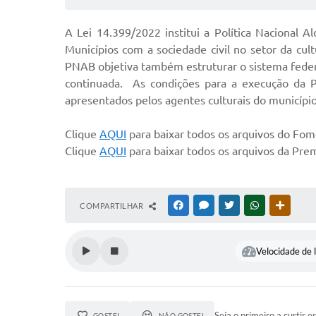
A Lei 14.399/2022 institui a Política Nacional 
Municípios com a sociedade civil no setor da cul
PNAB objetiva também estruturar o sistema federa
continuada. As condições para a execução da P
apresentados pelos agentes culturais do municípi
Clique
AQUI
para baixar todos os arquivos do Fom
Clique
AQUI
para baixar todos os arquivos da Pre
COMPARTILHAR
FACEBOOK
MESSENGER
TWITTER
WHATSAPP
OUTRAS
Velocidade de l
Seja o primeiro a curtir e
GOSTEI
NÃO GOSTEI